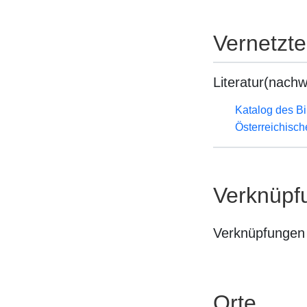
Vernetzt
Literatur(nachw
Katalog des B
Österreichisc
Verknüpf
Verknüpfungen 
Orte