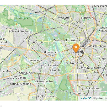
Leaflet
| Map tiles 