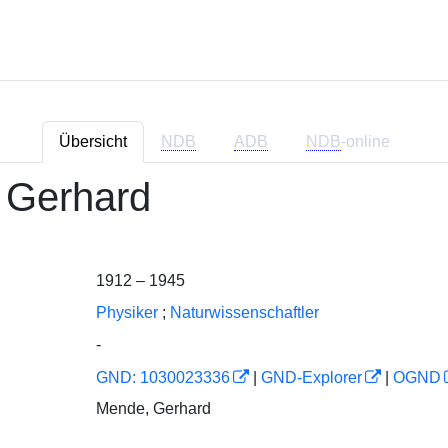
Übersicht
NDB
ADB
NDB
-online
 Gerhard
1912 – 1945
Physiker
;
Naturwissenschaftler
-
GND: 1030023336
|
GND-Explorer
|
OGND
Mende, Gerhard