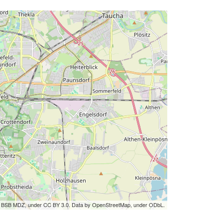
by BSB MDZ, under CC BY 3.0. Data by OpenStreetMap, under ODbL.