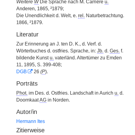
Weitere
W
Die Sprache nach M. Carrière
u.
Anderen, 1865, ²1879;
Die Unendlichkeit d. Welt, e.
rel.
Naturbetrachtung.
1866, ²1879.
Literatur
Zur Erinnerung an J. ten D. K., d. Verf. d.
Wörterbuches d. ostfries. Sprache, in:
Jb.
d.
Ges.
f.
bildende Kunst
u.
vaterländ. Altertümer zu Emden
11, 1895, S. 399-408;
DGB
26
(
P
).
Porträts
Phot.
im Des. d. Ostfries. Landschaft in Aurich
u.
d.
Doornkaat
AG
in Norden.
Autor/in
Hermann Ites
Zitierweise