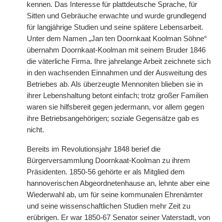
kennen. Das Interesse für plattdeutsche Sprache, für
Sitten und Gebräuche erwachte und wurde grundlegend
für langjährige Studien und seine spätere Lebensarbeit.
Unter dem Namen „Jan ten Doornkaat Koolman Söhne“
übernahm Doornkaat-Koolman mit seinem Bruder 1846
die väterliche Firma. Ihre jahrelange Arbeit zeichnete sich
in den wachsenden Einnahmen und der Ausweitung des
Betriebes ab. Als überzeugte Mennoniten blieben sie in
ihrer Lebenshaltung betont einfach; trotz großer Familien
waren sie hilfsbereit gegen jedermann, vor allem gegen
ihre Betriebsangehörigen; soziale Gegensätze gab es
nicht.
Bereits im Revolutionsjahr 1848 berief die
Bürgerversammlung Doornkaat-Koolman zu ihrem
Präsidenten. 1850-56 gehörte er als Mitglied dem
hannoverischen Abgeordnetenhause an, lehnte aber
|
eine
Wiederwahl ab, um für seine kommunalen Ehrenämter
und seine wissenschaftlichen Studien mehr Zeit zu
erübrigen. Er war 1850-67 Senator seiner Vaterstadt, von