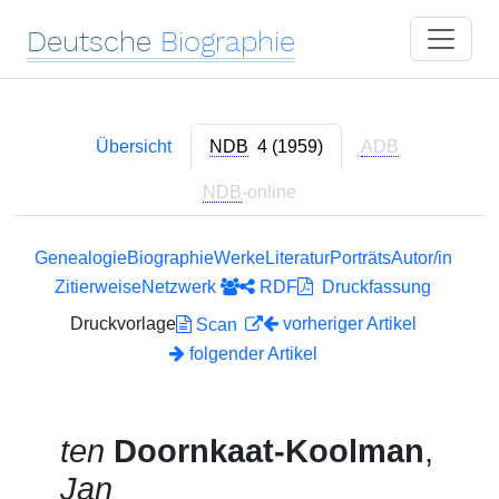
Deutsche
Biographie
Übersicht
NDB
4 (1959)
ADB
NDB
-online
Genealogie
Biographie
Werke
Literatur
Porträts
Autor/in
Zitierweise
Netzwerk
RDF
Druckfassung
Druckvorlage
vorheriger Artikel
Scan
folgender Artikel
ten
Doornkaat-Koolman
,
Jan