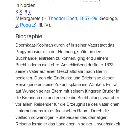
in Norden;
3
S
, 6
T
;
N
Margarete (
⚭
Theodor Ebert, 1857–99
, Geologe,
s.
Pogg
. III, IV).
Biographie
Doornkaat-Koolman durchlief in seiner Vaterstadt das
Progymnasium. In der Hoffnung, später in den
Buchhandel eintreten zu können, ging er zu einem
Buchbinder in die Lehre. Anschließend durfte er 1833
seinen Vater auf einer Geschäftsfahrt nach Berlin
begleiten. Durch die Eindrücke und Erlebnisse dieser
Reise gerieten seine Zukunftspläne ins Wanken. Er trat
auf Wunsch seiner Eltern mit seinem jüngeren Bruder in
die Brennerei ein und erlernte die Buchhaltung, war aber
vor allem Reisender für die Erzeugnisse des väterlichen
Unternehmens im ostfriesischen Raum. Durch die
vielfach notwendigen Ruhepausen des damaligen
Reisens lernte er das Landleben in seiner Urwüchsigkeit