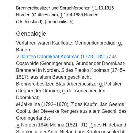
Brennereibesitzer und Sprachforscher,
*
1.10.1815
Norden (Ostfriesland),
†
17.4.1889 Norden
(Ostfriesland). (mennonitisch)
Genealogie
Vorfahren waren Kaufleute, Mennonitenprediger
u.
Bauern;
V
Jan ten Doornkaat-Koolman (1773–1851)
aus
Oostwolde (Groningerland), Gründer der Doornkaat-
Brennerei in Norden,
S
des Fiepko Koolman (1745–
1817), aus altem Bauerngeschlecht,
Brennereibesitzer, Blaufärbereibesitzer
u.
Politiker
(Gegner der Oranier),
u.
der Annechien ten
Doornkaat;
M
Jaikelina (1792–1878),
T
des
Kaufm.
Jan Geerds
Cool
u.
der Dieverke Rengers aus altem
Geschl.
des
Groningerlands;
⚭
Norden 1846 Menna (1821–91),
T
des Hildebrand
Silomon
u.
der Antje Nieland aus
Kaufm.
geschlecht