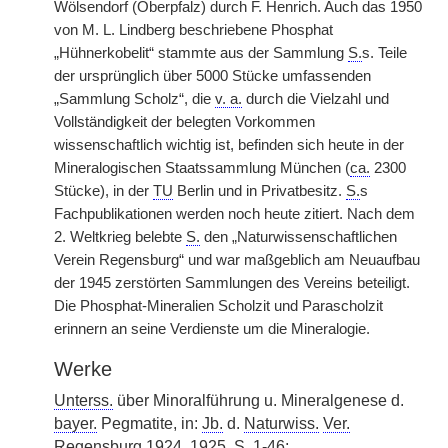
Wölsendorf (Oberpfalz) durch F. Henrich. Auch das 1950
von M. L. Lindberg beschriebene Phosphat
„Hühnerkobelit“ stammte aus der Sammlung
S.
s. Teile
der ursprünglich über 5000 Stücke umfassenden
„Sammlung Scholz“, die
v. a.
durch die Vielzahl und
Vollständigkeit der belegten Vorkommen
wissenschaftlich wichtig ist, befinden sich heute in der
Mineralogischen Staatssammlung München (
ca.
2300
Stücke), in der
TU
Berlin und in Privatbesitz.
S.
s
Fachpublikationen werden noch heute zitiert. Nach dem
2. Weltkrieg belebte
S.
den „Naturwissenschaftlichen
Verein Regensburg“ und war maßgeblich am Neuaufbau
der 1945 zerstörten Sammlungen des Vereins beteiligt.
Die Phosphat-Mineralien Scholzit und Parascholzit
erinnern an seine Verdienste um die Mineralogie.
Werke
Unterss.
über Minoralführung u. Mineralgenese d.
bayer.
Pegmatite, in:
Jb.
d.
Naturwiss.
Ver.
Regensburg 1924, 1925, S. 1-46;