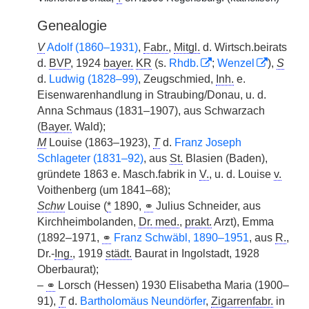
Genealogie
V
Adolf (1860–1931)
,
Fabr.
,
Mitgl.
d. Wirtsch.beirats
d.
BVP
, 1924
bayer.
KR
(s.
Rhdb.
;
Wenzel
),
S
d.
Ludwig (1828–99)
, Zeugschmied,
Inh.
e.
Eisenwarenhandlung in Straubing/Donau, u. d.
Anna Schmaus (1831–1907), aus Schwarzach
(
Bayer.
Wald);
M
Louise (1863–1923),
T
d.
Franz Joseph
Schlageter (1831–92)
, aus
St.
Blasien (Baden),
gründete 1863 e. Masch.fabrik in
V.
, u. d. Louise
v.
Voithenberg (um 1841–68);
Schw
Louise (
*
1890,
⚭
Julius Schneider, aus
Kirchheimbolanden,
Dr. med.
,
prakt.
Arzt), Emma
(1892–1971,
⚭
Franz Schwäbl, 1890–1951
, aus
R.
,
Dr.-
Ing.
, 1919
städt.
Baurat in Ingolstadt, 1928
Oberbaurat);
–
⚭
Lorsch (Hessen) 1930 Elisabetha Maria (1900–
91),
T
d.
Bartholomäus Neundörfer
,
Zigarrenfabr.
in