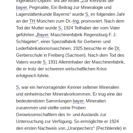
Ingenieurs-Diplom. Mit der Arbeit „Zur Kenntnis der
bayer.
Pegmatite, Ein Beitrag zur Mineralogie und
Lagerstättenkunde Bayerns“ wurde
S.
im folgenden Jahr
an der
TH
München zum Dr.-
Ing.
promoviert. Nach dem
Tod der Mutter wurde
S.
1924 Teilhaber der vom Vater
geführten „
Bayer.
Maschinenfabrik Regensburg F. J.
Schlageter“, einer Spezialfabrik für Gerberei- und
Lederfabrikationsmaschinen. 1925 besuchte er die
Dt.
Gerberschule in Freiberg (Sachsen). Nach dem Tod des
Vaters wurde
S.
1931 Alleininhaber der Maschinenfabrik,
die er trotz der schweren wirtschaftlichen Krise
erfolgreich führte.
S.
war ein hervorragender Kenner seltener Mineralien
und einheimischer Mineralvorkommen. Er trug eine der
bedeutendsten Sammlungen
bayer.
Mineralien
zusammen und stellte seine Proben
Geowissenschaftlern des In- und Auslands zur
Untersuchung zur Verfügung. So ermöglichte er 1924
den ersten Nachweis von „Uranpecherz“ (Pechblende) in