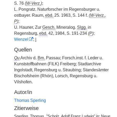
S. 76
(
W-Verz.
)
;
L. Pongratz. Naturforscher im Regensburger u.
ostbayer. Raum,
ebd.
25. 1963, S. 144 f.
(
W-Verz.
,
P
)
;
U. Hauner, Zur
Gesch.
Mineralog.
Slgg.
in
Regensburg,
ebd.
42, 1984, S. 191-234
(
P
)
;
Wenzel
;
|
Quellen
Qu
Archiv d.
Bm.
Passau; Forsch.inst. f. Leder u.
Kunststoffbahnen
|
(FILK) Freiberg; Stadtarchive
Ingolstadt, Regensburg u. Straubing; Standesämter
Bischofsheim (Rhön), Lorsch, Regensburg u.
Vilshofen.
Autor/in
Thomas Sperling
Zitierweise
Sperling, Thomas, "Scholz, Adolf Franz Ludwig" in: Neue