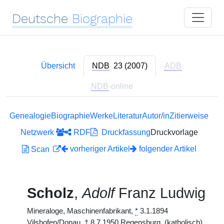
Deutsche
Biographie
Übersicht
NDB
23 (2007)
ADB
NDB
-online
Genealogie
Biographie
Werke
Literatur
Autor/in
Zitierweise
Netzwerk
RDF
Druckfassung
Druckvorlage
vorheriger Artikel
folgender Artikel
Scan
Scholz
,
Adolf
Franz Ludwig
Mineraloge, Maschinenfabrikant,
*
3.1.1894
Vilshofen/Donau,
†
8.7.1950 Regensburg. (katholisch)