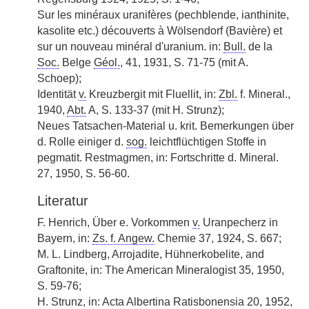
Sur les minéraux uranifères (pechblende, ianthinite,
kasolite etc.) découverts à Wölsendorf (Bavière) et
sur un nouveau minéral d'uranium. in:
Bull.
de la
Soc.
Belge
Géol.
, 41, 1931, S. 71-75 (mit A.
Schoep);
Identität
v.
Kreuzbergit mit Fluellit, in:
Zbl.
f. Mineral.,
1940,
Abt.
A, S. 133-37 (mit H. Strunz);
Neues Tatsachen-Material u. krit. Bemerkungen über
d. Rolle einiger d.
sog.
leichtflüchtigen Stoffe in
pegmatit. Restmagmen, in: Fortschritte d. Mineral.
27, 1950, S. 56-60.
Literatur
F. Henrich, Über e. Vorkommen
v.
Uranpecherz in
Bayern, in:
Zs. f. Angew.
Chemie 37, 1924, S. 667;
M. L. Lindberg, Arrojadite, Hühnerkobelite, and
Graftonite, in: The American Mineralogist 35, 1950,
S. 59-76;
H. Strunz, in: Acta Albertina Ratisbonensia 20, 1952,