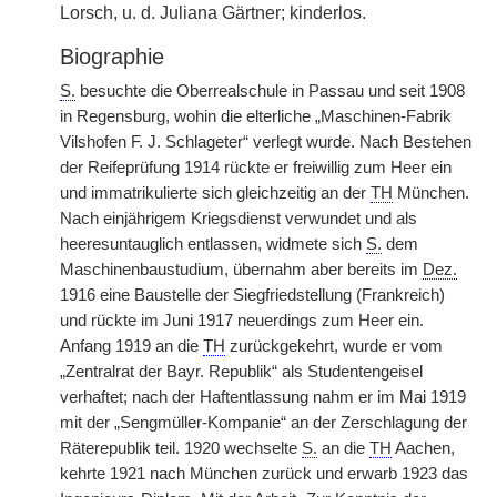
Lorsch, u. d. Juliana Gärtner; kinderlos.
Biographie
S.
besuchte die Oberrealschule in Passau und seit 1908
in Regensburg, wohin die elterliche „Maschinen-Fabrik
Vilshofen F. J. Schlageter“ verlegt wurde. Nach Bestehen
der Reifeprüfung 1914 rückte er freiwillig zum Heer ein
und immatrikulierte sich gleichzeitig an der
TH
München.
Nach einjährigem Kriegsdienst verwundet und als
heeresuntauglich entlassen, widmete sich
S.
dem
Maschinenbaustudium, übernahm aber bereits im
Dez.
1916 eine Baustelle der Siegfriedstellung (Frankreich)
und rückte im Juni 1917 neuerdings zum Heer ein.
Anfang 1919 an die
TH
zurückgekehrt, wurde er vom
„Zentralrat der Bayr. Republik“ als Studentengeisel
verhaftet; nach der Haftentlassung nahm er im Mai 1919
mit der „Sengmüller-Kompanie“ an der Zerschlagung der
Räterepublik teil. 1920 wechselte
S.
an die
TH
Aachen,
kehrte 1921 nach München zurück und erwarb 1923 das