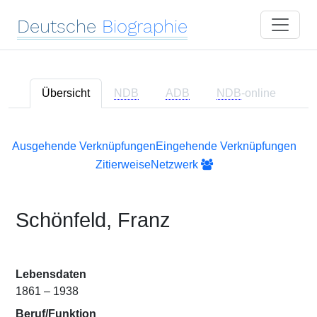
Deutsche
Biographie
Übersicht
NDB
ADB
NDB
-online
Ausgehende Verknüpfungen
Eingehende Verknüpfungen
Zitierweise
Netzwerk
Schönfeld, Franz
Lebensdaten
1861 – 1938
Beruf/Funktion