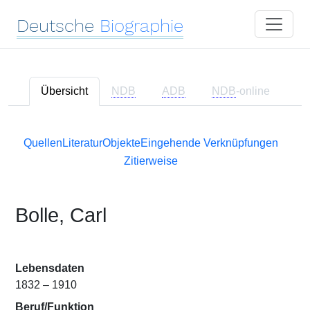
Deutsche
Biographie
Übersicht
NDB
ADB
NDB
-online
Quellen
Literatur
Objekte
Eingehende Verknüpfungen
Zitierweise
Bolle, Carl
Lebensdaten
1832 – 1910
Beruf/Funktion