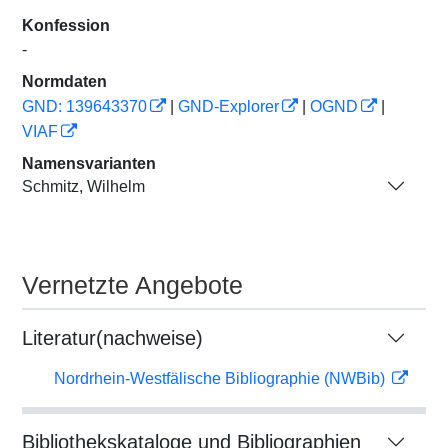
Konfession
-
Normdaten
GND: 139643370
|
GND-Explorer
|
OGND
|
VIAF
Namensvarianten
Schmitz, Wilhelm
Vernetzte Angebote
Literatur(nachweise)
Nordrhein-Westfälische Bibliographie (NWBib)
Bibliothekskataloge und Bibliographien