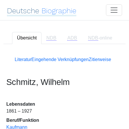
Deutsche
Biographie
Übersicht
NDB
ADB
NDB
-online
Literatur
Eingehende Verknüpfungen
Zitierweise
Schmitz, Wilhelm
Lebensdaten
1861 – 1927
Beruf/Funktion
Kaufmann