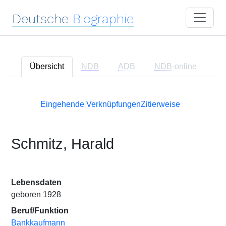
Deutsche
Biographie
Übersicht
NDB
ADB
NDB
-online
Eingehende Verknüpfungen
Zitierweise
Schmitz, Harald
Lebensdaten
geboren 1928
Beruf/Funktion
Bankkaufmann