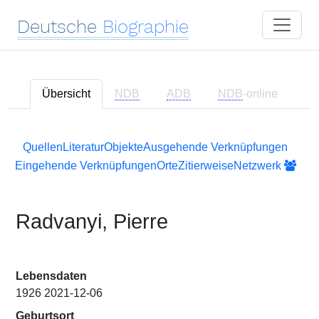
Deutsche
Biographie
Übersicht
NDB
ADB
NDB
-online
Quellen
Literatur
Objekte
Ausgehende Verknüpfungen
Eingehende Verknüpfungen
Orte
Zitierweise
Netzwerk
Radvanyi, Pierre
Lebensdaten
1926 2021-12-06
Geburtsort