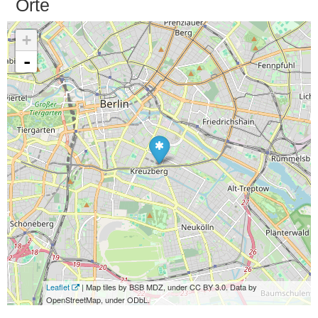
Orte
+
-
Leaflet
| Map tiles by BSB MDZ, under CC BY 3.0. Data by
OpenStreetMap, under ODbL.