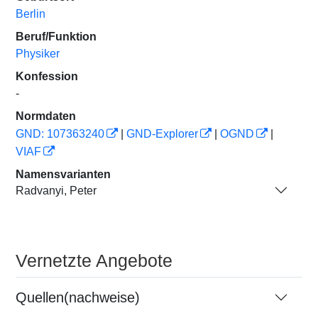
Berlin
Beruf/Funktion
Physiker
Konfession
-
Normdaten
GND: 107363240
|
GND-Explorer
|
OGND
|
VIAF
Namensvarianten
Radvanyi, Peter
Vernetzte Angebote
Quellen(nachweise)