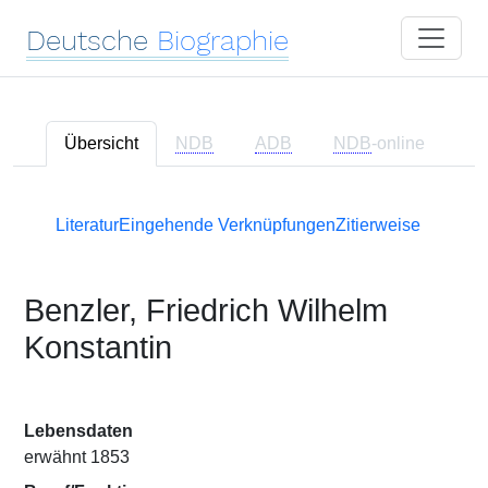
Deutsche
Biographie
Übersicht
NDB
ADB
NDB
-online
Literatur
Eingehende Verknüpfungen
Zitierweise
Benzler, Friedrich Wilhelm
Konstantin
Lebensdaten
erwähnt 1853