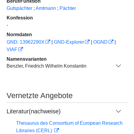
Beruf/Funktion
Gutspächter
;
Amtmann
;
Pächter
Konfession
-
Normdaten
GND: 13962290X
|
GND-Explorer
|
OGND
|
VIAF
Namensvarianten
Benzler, Friedrich Wilhelm Konstantin
Vernetzte Angebote
Literatur(nachweise)
Thesaurus des Consortium of European Research
Libraries (CERL)