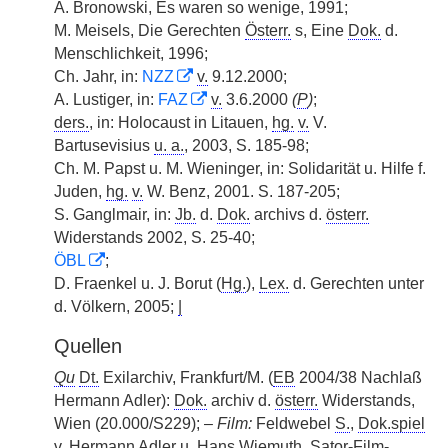
A. Bronowski, Es waren so wenige, 1991;
M. Meisels, Die Gerechten
Österr.
s, Eine
Dok.
d.
Menschlichkeit, 1996;
Ch. Jahr, in:
NZZ
v.
9.12.2000;
A. Lustiger, in:
FAZ
v.
3.6.2000
(
P
)
;
ders.
, in: Holocaust in Litauen,
hg.
v.
V.
Bartusevisius
u. a.
, 2003, S. 185-98;
Ch. M. Papst u. M. Wieninger, in: Solidarität u. Hilfe f.
Juden,
hg.
v.
W. Benz, 2001. S. 187-205;
S. Ganglmair, in:
Jb.
d.
Dok.
archivs d.
österr.
Widerstands 2002, S. 25-40;
ÖBL
;
D. Fraenkel u. J. Borut (
Hg.
),
Lex.
d. Gerechten unter
d. Völkern, 2005;
|
Quellen
Qu
Dt.
Exilarchiv, Frankfurt/M. (
EB
2004/38 Nachlaß
Hermann Adler):
Dok.
archiv d.
österr.
Widerstands,
Wien (20.000/S229); –
Film:
Feldwebel
S.
,
Dok.spiel
v.
Hermann Adler u. Hans Wiemuth, Sator-Film-