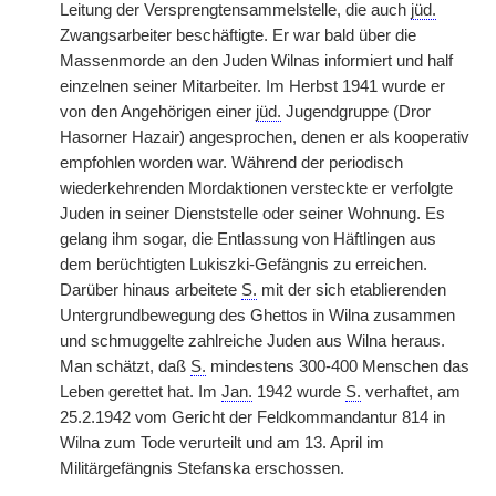
Leitung der Versprengtensammelstelle, die auch
jüd.
Zwangsarbeiter beschäftigte. Er war bald über die
Massenmorde an den Juden Wilnas informiert und half
einzelnen seiner Mitarbeiter. Im Herbst 1941 wurde er
von den Angehörigen einer
jüd.
Jugendgruppe (Dror
Hasorner Hazair) angesprochen, denen er als kooperativ
empfohlen worden war. Während der periodisch
wiederkehrenden Mordaktionen versteckte er verfolgte
Juden in seiner Dienststelle oder seiner Wohnung. Es
gelang ihm sogar, die Entlassung von Häftlingen aus
dem berüchtigten Lukiszki-Gefängnis zu erreichen.
Darüber hinaus arbeitete
S.
mit der sich etablierenden
Untergrundbewegung des Ghettos in Wilna zusammen
und schmuggelte zahlreiche Juden aus Wilna heraus.
Man schätzt, daß
S.
mindestens 300-400 Menschen das
Leben gerettet hat. Im
Jan.
1942 wurde
S.
verhaftet, am
25.2.1942 vom Gericht der Feldkommandantur 814 in
Wilna zum Tode verurteilt und am 13. April im
Militärgefängnis Stefanska erschossen.