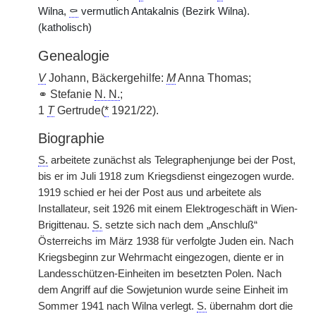
Wilna,
⚰
vermutlich Antakalnis (Bezirk Wilna).
(katholisch)
Genealogie
V
Johann, Bäckergehilfe:
M
Anna Thomas;
⚭ Stefanie
N. N.
;
1
T
Gertrude(
*
1921/22).
Biographie
S.
arbeitete zunächst als Telegraphenjunge bei der Post,
bis er im Juli 1918 zum Kriegsdienst eingezogen wurde.
1919 schied er hei der Post aus und arbeitete als
Installateur, seit 1926 mit einem Elektrogeschäft in Wien-
Brigittenau.
S.
setzte sich nach dem „Anschluß“
Österreichs im März 1938 für verfolgte Juden ein. Nach
Kriegsbeginn zur Wehrmacht eingezogen, diente er in
Landesschützen-Einheiten im besetzten Polen. Nach
dem Angriff auf die Sowjetunion wurde seine Einheit im
Sommer 1941 nach Wilna verlegt.
S.
übernahm dort die