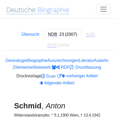
Deutsche
Biographie
Übersicht
NDB
23 (2007)
ADB
NDB
-online
Genealogie
Biographie
Auszeichnungen
Literatur
Autor/in
Zitierweise
Netzwerk
RDF
Druckfassung
Druckvorlage
vorheriger Artikel
Scan
folgender Artikel
Schmid
,
Anton
Widerstandskämpfer,
*
9.1.1900 Wien,
†
13.4.1942