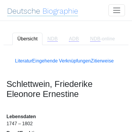
Deutsche
Biographie
Übersicht
NDB
ADB
NDB
-online
Literatur
Eingehende Verknüpfungen
Zitierweise
Schlettwein, Friederike
Eleonore Ernestine
Lebensdaten
1747 – 1802