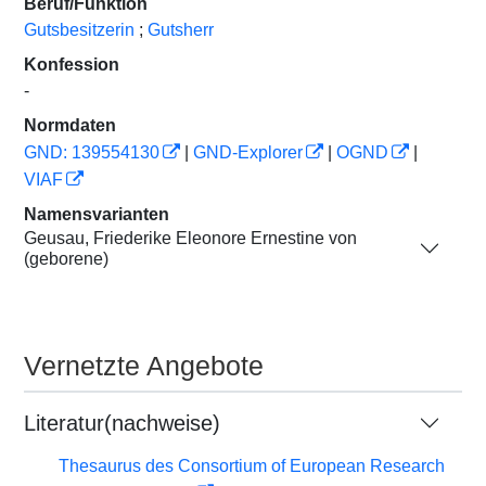
Beruf/Funktion
Gutsbesitzerin
;
Gutsherr
Konfession
-
Normdaten
GND: 139554130
|
GND-Explorer
|
OGND
|
VIAF
Namensvarianten
Geusau, Friederike Eleonore Ernestine von
(geborene)
Vernetzte Angebote
Literatur(nachweise)
Thesaurus des Consortium of European Research