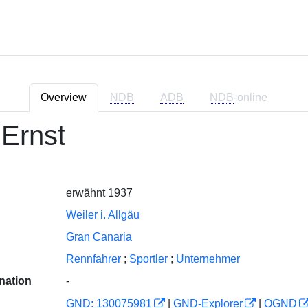
Overview
NDB
ADB
NDB
-online
Ernst
erwähnt 1937
Weiler i. Allgäu
Gran Canaria
Rennfahrer
;
Sportler
;
Unternehmer
nation
-
GND: 130075981
|
GND-Explorer
|
OGND