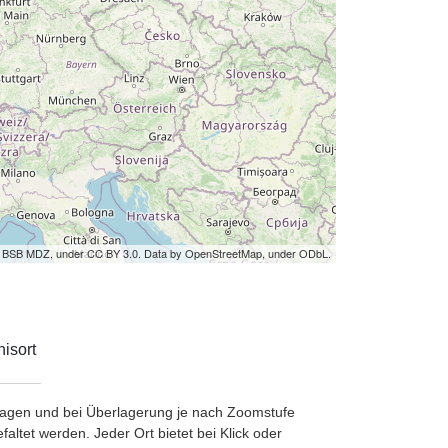
by BSB MDZ, under CC BY 3.0. Data by OpenStreetMap, under ODbL.
isort
etragen und bei Überlagerung je nach Zoomstufe
ltet werden. Jeder Ort bietet bei Klick oder