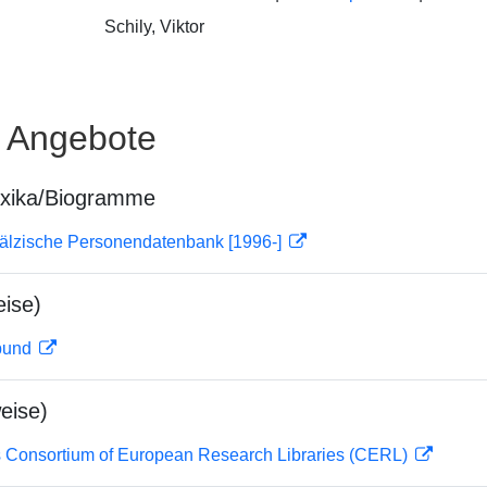
Schily, Viktor
e Angebote
exika/Biogramme
fälzische Personendatenbank [1996-]
ise)
rbund
eise)
 Consortium of European Research Libraries (CERL)