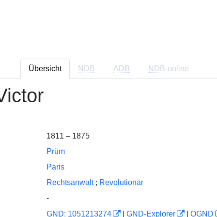
Übersicht
NDB
ADB
NDB
-online
Victor
1811 – 1875
Prüm
Paris
Rechtsanwalt
;
Revolutionär
-
GND: 1051213274
|
GND-Explorer
|
OGND