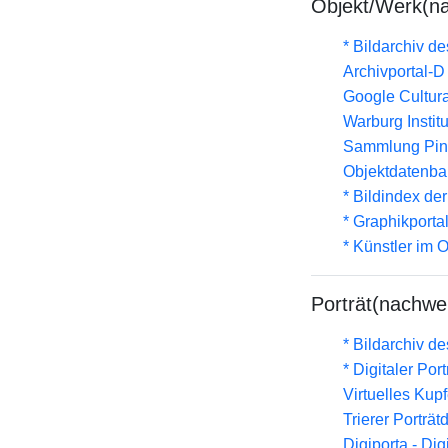
Objekt/Werk(n
* Bildarchiv de
Archivportal-
Google Cultural
Warburg Instit
Sammlung Pin
Objektdatenba
* Bildindex de
* Graphikportal
* Künstler im
Porträt(nachwe
* Bildarchiv de
* Digitaler Por
Virtuelles Kup
Trierer Porträ
Digiporta - Dig