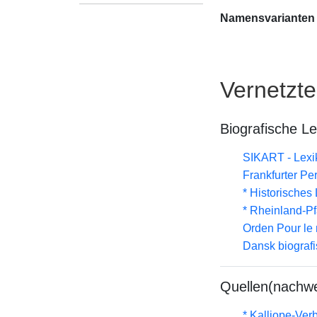
Namensvarianten
Vernetzt
Biografische L
SIKART - Lexik
Frankfurter Pe
* Historisches
* Rheinland-P
Orden Pour le 
Dansk biografi
Quellen(nachwe
* Kalliope-Ve