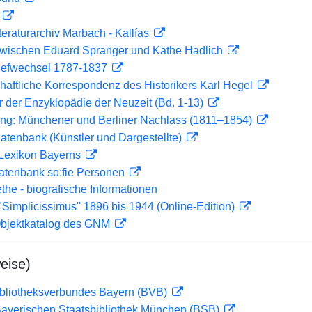
D
teraturarchiv Marbach - Kallías
zwischen Eduard Spranger und Käthe Hadlich
riefwechsel 1787-1837
haftliche Korrespondenz des Historikers Karl Hegel
er der Enzyklopädie der Neuzeit (Bd. 1-13)
ling: Münchener und Berliner Nachlass (1811–1854)
tdatenbank (Künstler und Dargestellte)
 Lexikon Bayerns
atenbank so:fie Personen
ethe - biografische Informationen
"Simplicissimus" 1896 bis 1944 (Online-Edition)
 Objektkatalog des GNM
eise)
ibliotheksverbundes Bayern (BVB)
 Bayerischen Staatsbibliothek München (BSB)