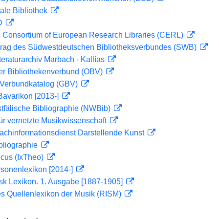
ale Bibliothek
 D
 Consortium of European Research Libraries (CERL)
rag des Südwestdeutschen Bibliotheksverbundes (SWB)
teraturarchiv Marbach - Kallías
her Bibliothekenverbund (OBV)
Verbundkatalog (GBV)
Bavarikon [2013-]
tfälische Bibliographie (NWBib)
ür vernetzte Musikwissenschaft
achinformationsdienst Darstellende Kunst
bliographie
icus (IxTheo)
rsonenlexikon [2014-]
sk Lexikon. 1. Ausgabe [1887-1905]
les Quellenlexikon der Musik (RISM)