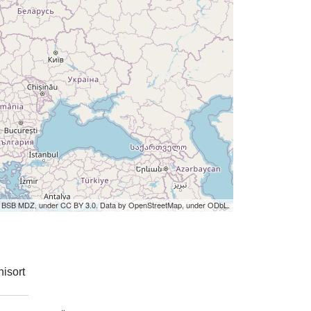
by BSB MDZ, under CC BY 3.0. Data by OpenStreetMap, under ODbL.
isort