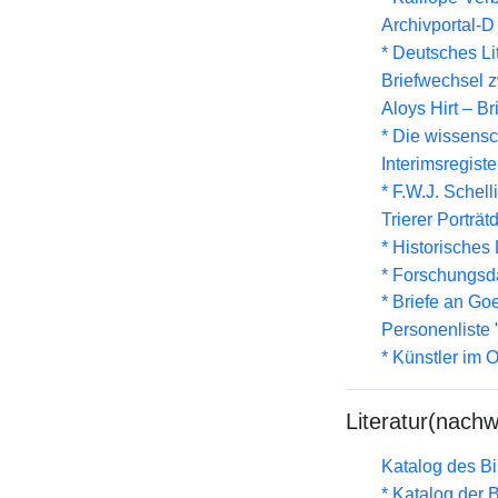
Archivportal-
* Deutsches Li
Briefwechsel 
Aloys Hirt – B
* Die wissensc
Interimsregist
* F.W.J. Schel
Trierer Porträ
* Historisches
* Forschungsd
* Briefe an Go
Personenliste 
* Künstler im
Literatur(nachw
Katalog des B
* Katalog der