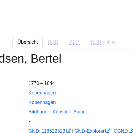
Übersicht
NDB
ADB
NDB
-online
dsen, Bertel
1770 – 1844
Kopenhagen
Kopenhagen
Bildhauer
;
Künstler
;
Autor
-
GND: 118622323
|
GND-Explorer
|
OGND