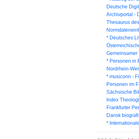
Deutsche Digit
Archivportal -
Thesaurus des
Normdateneint
* Deutsches Li
Österreichisc
Gemeinsamer 
* Personen in 
Nordrhein-Wes
* musiconn - F
Personen im F
Sächsische Bi
Index Theolog
Frankfurter Pe
Dansk biografi
* Internationa