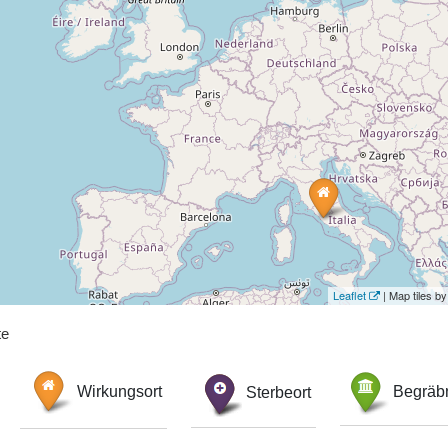
Leaflet
| Map tiles 
te
Wirkungsort
Sterbeort
Begräbn