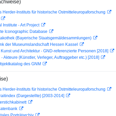
achweise)
s Herder-Instituts für historische Ostmitteleuropaforschung
D
 Institute - Art Project
ute Iconographic Database
akothek (Bayerische Staatsgemäldesammlungen)
nk der Museumslandschaft Hessen Kassel
r Kunst und Architektur - GND-referenzierte Personen [2018]
 - Akteure (Künstler, Verleger, Auftraggeber etc.) [2018]
 Objektkatalog des GNM
ise)
s Herder-Instituts für historische Ostmitteleuropaforschung
traitindex (Dargestellte) [2003-2014]
ferstichkabinett
tdatenbank
itales Porträtarchiv