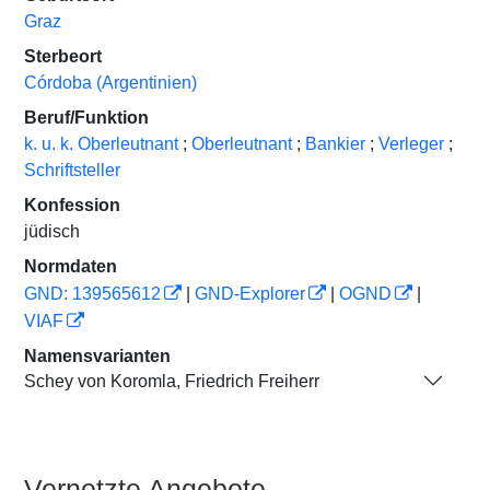
Graz
Sterbeort
Córdoba (Argentinien)
Beruf/Funktion
k. u. k. Oberleutnant
;
Oberleutnant
;
Bankier
;
Verleger
;
Schriftsteller
Konfession
jüdisch
Normdaten
GND: 139565612
|
GND-Explorer
|
OGND
|
VIAF
Namensvarianten
Schey von Koromla, Friedrich Freiherr
Vernetzte Angebote