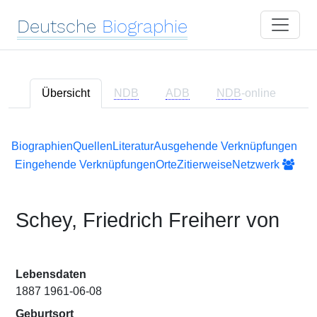
Deutsche
Biographie
Übersicht
NDB
ADB
NDB
-online
Biographien
Quellen
Literatur
Ausgehende Verknüpfungen
Eingehende Verknüpfungen
Orte
Zitierweise
Netzwerk
Schey, Friedrich Freiherr von
Lebensdaten
1887 1961-06-08
Geburtsort