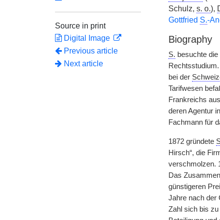
Schulz,
s. o.
),
D
Gottfried
S.
-An
Source in print
Digital Image
Biography
Previous article
S.
besuchte die 
Next article
Rechtsstudium.
bei der
Schweiz
Tarifwesen befaß
Frankreichs aus
deren Agentur in
Fachmann für d
1872 gründete
S
Hirsch“, die Fi
verschmolzen. 
Das Zusammenfa
günstigeren Pre
Jahre nach der 
Zahl sich bis z