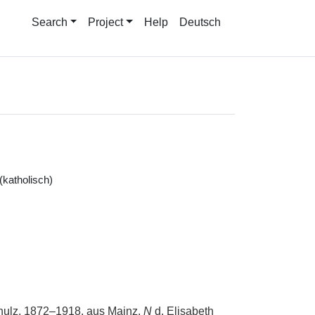
Search
Project
Help
Deutsch
(katholisch)
chulz, 1872–1918, aus Mainz,
N
d. Elisabeth