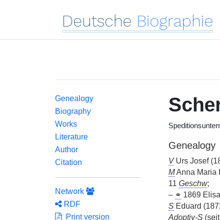
Deutsche
Biographie
Sche
Genealogy
Biography
Works
Speditionsunte
Literature
Genealogy
Author
V
Urs Josef (1
Citation
M
Anna Maria
11
Geschw
;
Network
–
⚭
1869 Elisab
RDF
S
Eduard (1872
Print version
Adoptiv-S
(sei