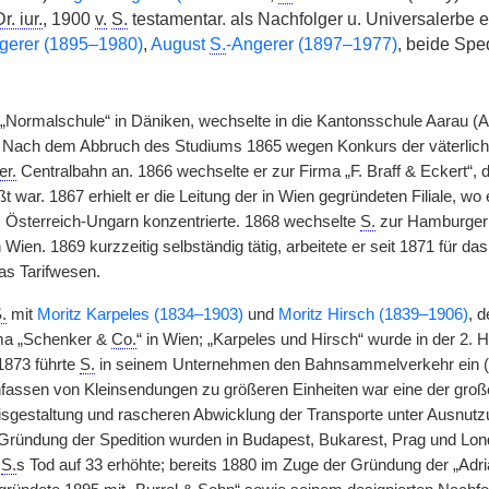
r. iur.
, 1900
v.
S.
testamentar. als Nachfolger u. Universalerbe 
gerer (1895–1980)
,
August
S.
-Angerer (1897–1977)
, beide Spe
„Normalschule“ in Däniken, wechselte in die Kantonsschule Aarau (A
 Nach dem Abbruch des Studiums 1865 wegen Konkurs der väterlic
er.
Centralbahn an. 1866 wechselte er zur Firma „F. Braff & Eckert“, 
t war. 1867 erhielt er die Leitung der in Wien gegründeten Filiale, wo 
 Österreich-Ungarn konzentrierte. 1868 wechselte
S.
zur Hamburger 
 Wien. 1869 kurzzeitig selbständig tätig, arbeitete er seit 1871 für
as Tarifwesen.
.
mit
Moritz Karpeles (1834–1903)
und
Moritz Hirsch (1839–1906)
, 
rma „Schenker &
Co.
“ in Wien; „Karpeles und Hirsch“ wurde in der 2. 
1873 führte
S.
in seinem Unternehmen den Bahnsammelverkehr ein (
ssen von Kleinsendungen zu größeren Einheiten war eine der gro
isgestaltung und rascheren Abwicklung der Transporte unter Ausnu
Gründung der Spedition wurden in Budapest, Bukarest, Prag und Lond
u
S.
s Tod auf 33 erhöhte; bereits 1880 im Zuge der Gründung der „Adr