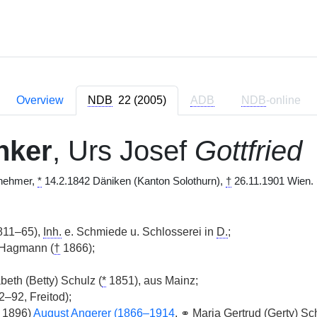
Overview
NDB
22 (2005)
ADB
NDB
-online
nker
, Urs Josef
Gottfried
rnehmer,
*
14.2.1842 Däniken (Kanton Solothurn),
†
26.11.1901 Wien. 
811–65),
Inh.
e. Schmiede u. Schlosserei in
D.
;
 Hagmann (
†
1866);
eth (Betty) Schulz (
*
1851), aus Mainz;
–92, Freitod);
t 1896)
August Angerer (1866–1914
,
⚭
Maria Gertrud (Gerty) S