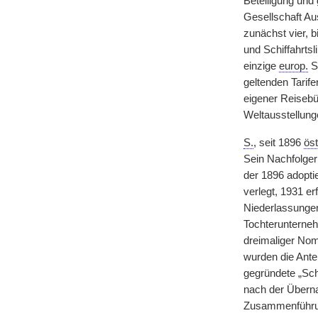
Beteiligung und
Gesellschaft Aus
zunächst vier, b
und Schiffahrt
einzige
europ.
Sp
geltenden Tarife
eigener Reisebü
Weltausstellun
S.
, seit 1896
öst
Sein Nachfolger
der 1896 adopti
verlegt, 1931 e
Niederlassungen 
Tochterunterne
dreimaliger Nom
wurden die Ante
gegründete „Sc
nach der Über
Zusammenführu