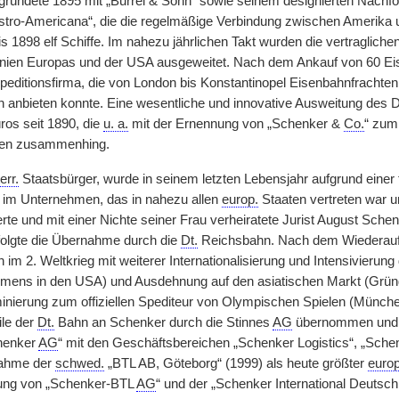
 gründete 1895 mit „Burrel & Sohn“ sowie seinem designierten Nachfo
tro-Americana“, die die regelmäßige Verbindung zwischen Amerika und 
is 1898 elf Schiffe. Im nahezu jährlichen Takt wurden die vertraglic
slinien Europas und der USA ausgeweitet. Nach dem Ankauf von 60
editionsfirma, die von London bis Konstantinopel Eisenbahnfrachten 
n anbieten konnte. Eine wesentliche und innovative Ausweitung des Di
ros seit 1890, die
u. a.
mit der Ernennung von „Schenker &
Co.
“ zum 
gen zusammenhing.
err.
Staatsbürger, wurde in seinem letzten Lebensjahr aufgrund einer fo
 im Unternehmen, das in nahezu allen
europ.
Staaten vertreten war u
erte und mit einer Nichte seiner Frau verheiratete Jurist August Sch
rfolgte die Übernahme durch die
Dt.
Reichsbahn. Nach dem Wiederaufb
im 2. Weltkrieg mit weiterer Internationalisierung und Intensivierung
hmens in den USA) und Ausdehnung auf den asiatischen Markt (Grün
inierung zum offiziellen Spediteur von Olympischen Spielen (Münch
ile der
Dt.
Bahn an Schenker durch die Stinnes
AG
übernommen und d
henker
AG
“ mit den Geschäftsbereichen „Schenker Logistics“, „Schenk
nahme der
schwed.
„BTL AB, Göteborg“ (1999) als heute größter
europ
ng von „Schenker-BTL
AG
“ und der „Schenker International Deutsc