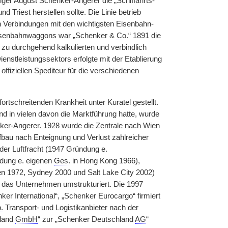
lger August Schenker-Angerer die „Schiffahrts-
Triest herstellen sollte. Die Linie betrieb
hen Verbindungen mit den wichtigsten Eisenbahn-
 Eisenbahnwaggons war „Schenker &
Co.
“ 1891 die
zu durchgehend kalkulierten und verbindlich
enstleistungssektors erfolgte mit der Etablierung
offiziellen Spediteur für die verschiedenen
rtschreitenden Krankheit unter Kuratel gestellt.
nd in vielen davon die Marktführung hatte, wurde
enker-Angerer. 1928 wurde die Zentrale nach Wien
au nach Enteignung und Verlust zahlreicher
 der Luftfracht (1947 Gründung e.
dung e. eigenen
Ges.
in Hong Kong 1966),
en 1972, Sydney 2000 und Salt Lake City 2002)
as Unternehmen umstrukturiert. Die 1997
er International“, „Schenker Eurocargo“ firmiert
.
Transport- und Logistikanbieter nach der
hland
GmbH
“ zur „Schenker Deutschland
AG
“