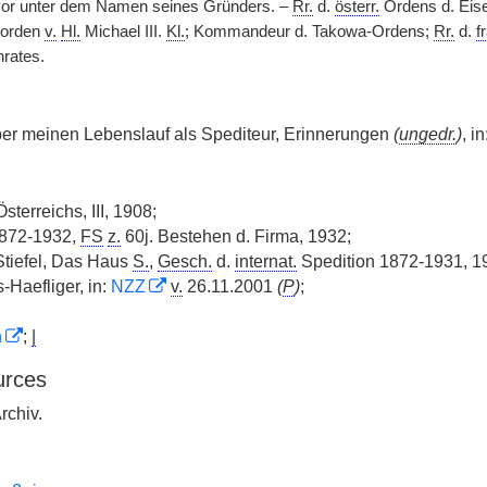
vor unter dem Namen seines Gründers. –
Rr.
d.
österr.
Ordens d. Eise
torden
v.
Hl.
Michael III.
Kl.
; Kommandeur d. Takowa-Ordens;
Rr.
d.
f
rates.
ber meinen Lebenslauf als Spediteur, Erinnerungen
(
ungedr.
)
, i
sterreichs, III, 1908;
872-1932,
FS
z.
60j. Bestehen d. Firma, 1932;
 Stiefel, Das Haus
S.
,
Gesch.
d.
internat.
Spedition 1872-1931, 1
-Haefliger, in:
NZZ
v.
26.11.2001
(
P
)
;
n
;
|
urces
rchiv.