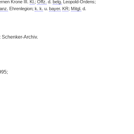
rnen Krone III.
Kl.
;
Offz.
d.
belg.
Leopold-Ordens;
ranz.
Ehrenlegion;
k. k.
u.
bayer.
KR
;
Mitgl.
d.
n: Schenker-Archiv.
995;