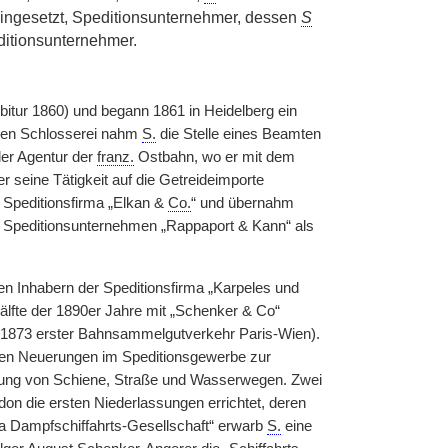
eingesetzt, Speditionsunternehmer, dessen
S
ditionsunternehmer.
bitur 1860) und begann 1861 in Heidelberg ein
hen Schlosserei nahm
S.
die Stelle eines Beamten
der Agentur der
franz.
Ostbahn, wo er mit dem
er seine Tätigkeit auf die Getreideimporte
Speditionsfirma „Elkan &
Co.
“ und übernahm
 das Speditionsunternehmen „Rappaport & Kann“ als
den Inhabern der Speditionsfirma „Karpeles und
Hälfte der 1890er Jahre mit „Schenker & Co“
1873 erster Bahnsammelgutverkehr Paris-Wien).
ßen Neuerungen im Speditionsgewerbe
|
zur
tzung von Schiene, Straße und Wasserwegen. Zwei
on die ersten Niederlassungen errichtet, deren
ia Dampfschiffahrts-Gesellschaft“ erwarb
S.
eine