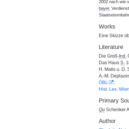
2002 nach wie 
bayer.
Verdiens
Staatseisenbahn
Works
Eine Skizze ü
Literature
Die Groß-
Ind.
Ö
Das Haus
S.
1
H. Matis u. D.
A.-M. Deplazes
ÖBL
;
Hist. Lex. Wie
Primary So
Qu
Schenker A
Author