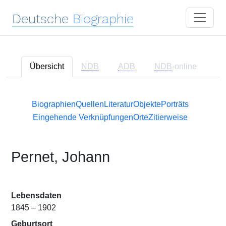
Deutsche
Biographie
Übersicht
NDB
ADB
NDB
-online
Biographien
Quellen
Literatur
Objekte
Porträts
Eingehende Verknüpfungen
Orte
Zitierweise
Pernet, Johann
Lebensdaten
1845 – 1902
Geburtsort