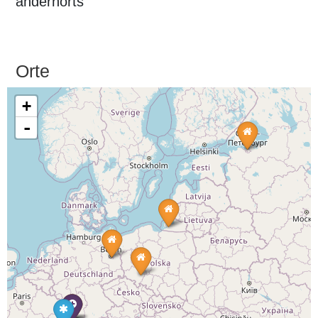
andernorts
Orte
+
-