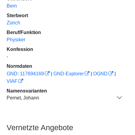
Bern
Sterbeort
Zürich
Beruf/Funktion
Physiker
Konfession
-
Normdaten
GND: 117694169
|
GND-Explorer
|
OGND
|
VIAF
Namensvarianten
Pernet, Johann
Vernetzte Angebote