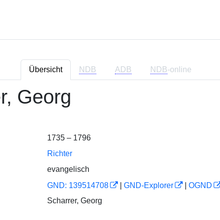
Übersicht
NDB
ADB
NDB
-online
r, Georg
1735 – 1796
Richter
evangelisch
GND: 139514708
|
GND-Explorer
|
OGND
Scharrer, Georg