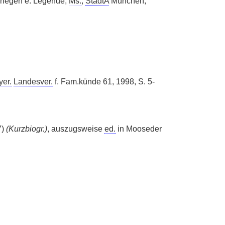
erlegen e. Legende,
Ms.
,
StadtA
München;
yer.
Landesver.
f. Fam.künde 61, 1998, S. 5-
7)
(Kurzbiogr.)
, auszugsweise
ed.
in Mooseder