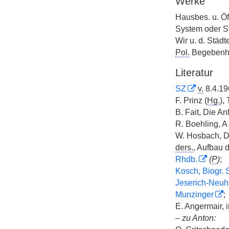
Werke
Hausbes. u. Öff
System oder S
Wir u. d. Städ
Pol.
Begebenhei
Literatur
SZ
v.
8.4.1
F. Prinz (
Hg.
),
B. Fait, Die A
R. Boehling, A 
W. Hosbach, D
ders.
, Aufbau 
Rhdb.
(
P
)
;
Kosch, Biogr. 
Jeserich-Neu
Munzinger
;
E. Angermair, 
–
zu Anton: