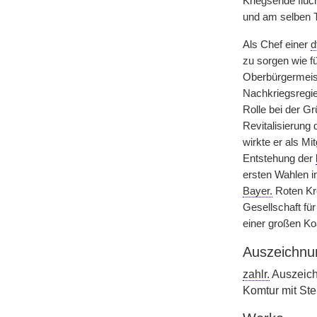
Kriegsende flüch
und am selben 
Als Chef einer
d
zu sorgen wie f
Oberbürgermeist
Nachkriegsregi
Rolle bei der Gr
Revitalisierung 
wirkte er als 
Entstehung der
ersten Wahlen i
Bayer.
Roten Kr
Gesellschaft fü
einer großen Koa
Auszeichnu
zahlr.
Auszeic
Komtur mit Ste