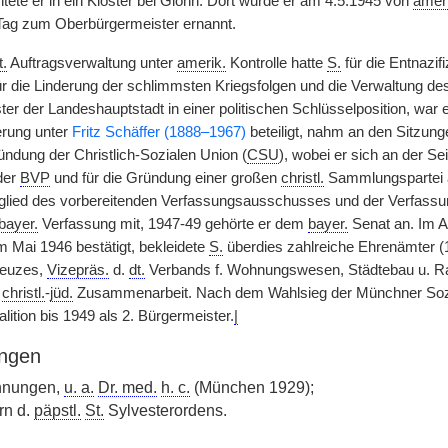
tete er in ein Kloster bei Glonn. Dort wurde er am 4.5.1945 von
ameri
Tag zum Oberbürgermeister ernannt.
t.
Auftragsverwaltung unter
amerik.
Kontrolle hatte
S.
für die Entnazi
ür die Linderung der schlimmsten Kriegsfolgen und die Verwaltung de
er der Landeshauptstadt in einer politischen Schlüsselposition, war e
erung unter
Fritz Schäffer (1888–1967)
beteiligt, nahm an den Sitzunge
ündung der Christlich-Sozialen Union (
CSU
), wobei er sich an der Se
der
BVP
und für die Gründung einer großen
christl.
Sammlungspartei au
Mitglied des vorbereitenden Verfassungsausschusses und der Verfa
bayer.
Verfassung mit, 1947-49 gehörte er dem
bayer.
Senat an. Im A
m Mai 1946 bestätigt, bekleidete
S.
überdies zahlreiche Ehrenämter 
euzes,
Vizepräs.
d.
dt.
Verbands f. Wohnungswesen, Städtebau u. Rau
r
christl.
-
jüd.
Zusammenarbeit. Nach dem Wahlsieg der Münchner Sozial
lition bis 1949 als 2. Bürgermeister.
|
ngen
hnungen,
u. a.
Dr. med.
h. c.
(München 1929);
rn d.
päpstl.
St.
Sylvesterordens.