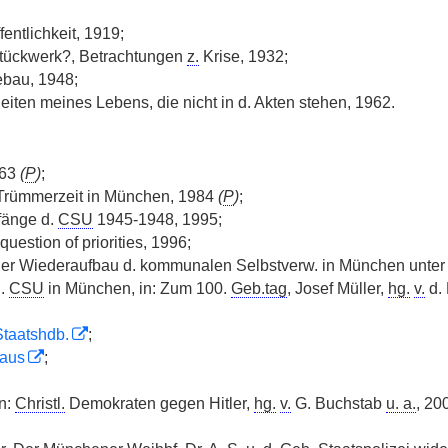
entlichkeit, 1919;
tückwerk?, Betrachtungen
z.
Krise, 1932;
tebau, 1948;
ten meines Lebens, die nicht in d. Akten stehen, 1962.
963
(
P
)
;
 Trümmerzeit in München, 1984
(
P
)
;
nfänge d.
CSU
1945-1948, 1995;
question of priorities, 1996;
er Wiederaufbau d. kommunalen Selbstverw. in München unte
d.
CSU
in München, in: Zum 100.
Geb.tag
, Josef Müller,
hg.
v.
d. 
Staatshdb.
;
haus
;
in:
Christl.
Demokraten gegen Hitler,
hg.
v.
G. Buchstab
u. a.
, 20