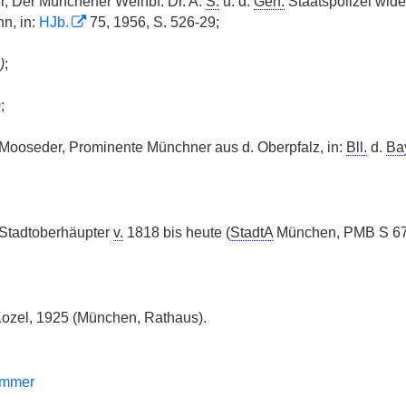
r, Der Münchener Weihbf. Dr. A.
S.
u. d.
Geh.
Staatspolizei wid
n, in:
HJb.
75, 1956, S. 526-29;
)
;
)
;
Mooseder, Prominente Münchner aus d. Oberpfalz, in:
Bll.
d.
Ba
tadtoberhäupter
v.
1818 bis heute (
StadtA
München, PMB S 6
Kozel, 1925 (München, Rathaus).
emmer