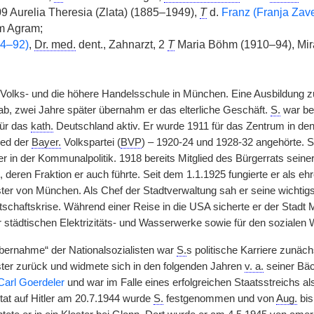
 Aurelia Theresia (Zlata) (1885–1949),
T
d.
Franz (Franja Zav
m Agram;
14–92)
,
Dr. med.
dent., Zahnarzt, 2
T
Maria Böhm (1910–94), Mira
Volks- und die höhere Handelsschule in München. Eine Ausbildung z
ab, zwei Jahre später übernahm er das elterliche Geschäft.
S.
war be
für das
kath.
Deutschland aktiv. Er wurde 1911 für das Zentrum in de
ied der
Bayer.
Volkspartei (
BVP
) – 1920-24 und 1928-32 angehörte. Se
er in der Kommunalpolitik. 1918 bereits Mitglied des Bürgerrats sein
, deren Fraktion er auch führte. Seit dem 1.1.1925 fungierte er als eh
er von München. Als Chef der Stadtverwaltung sah er seine wichtig
rtschaftskrise. Während einer Reise in die USA sicherte er der Stadt
städtischen Elektrizitäts- und Wasserwerke sowie für den soziale
bernahme“ der Nationalsozialisten war
S.
s politische Karriere zunäch
er zurück und widmete sich in den folgenden Jahren
v. a.
seiner Bäc
Carl Goerdeler
und war im Falle eines erfolgreichen Staatsstreichs 
at auf Hitler am 20.7.1944 wurde
S.
festgenommen und von
Aug.
bi