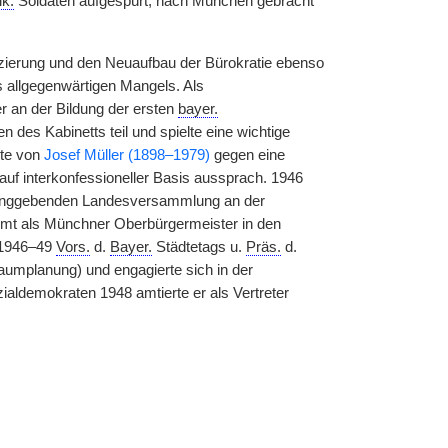
k.
Soldaten aufgespürt, nach München gebracht
fizierung und den Neuaufbau der Bürokratie ebenso
s allgegenwärtigen Mangels. Als
r an der Bildung der ersten
bayer.
n des Kabinetts teil und spielte eine wichtige
ite von
Josef Müller (1898–1979)
gegen eine
f interkonfessioneller Basis aussprach. 1946
ssunggebenden Landesversammlung an der
mt als Münchner Oberbürgermeister in den
(1946–49
Vors.
d.
Bayer.
Städtetags u.
Präs.
d.
mplanung) und engagierte sich in der
demokraten 1948 amtierte er als Vertreter