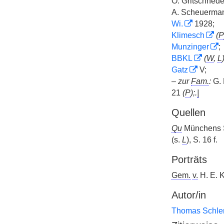
O. Gritschnede
A. Scheuerman
Wi.
1928;
Klimesch
(
P
Munzinger
;
BBKL
(
W
,
L
Gatz
V;
–
zur
Fam.
:
G. 
21
(
P
);.
|
Quellen
Qu
Münchens S
(s.
L
), S. 16 f.
Porträts
Gem.
v.
H. E. 
Autor/in
Thomas Schl