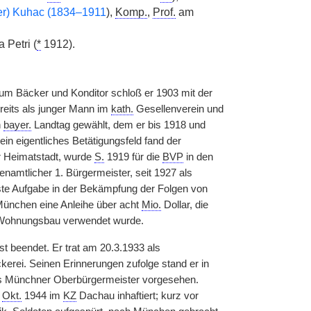
er) Kuhac (1834–1911
),
Komp.
,
Prof.
am
 Petri (
*
1912).
um Bäcker und Konditor schloß er 1903 mit der
reits als junger Mann im
kath.
Gesellenverein und
n
bayer.
Landtag gewählt, dem er bis 1918 und
in eigentliches Betätigungsfeld fand der
er Heimatstadt, wurde
S.
1919 für die
BVP
in den
renamtlicher 1. Bürgermeister, seit 1927 als
ste Aufgabe in der Bekämpfung der Folgen von
 München eine Anleihe über acht
Mio.
Dollar, die
n Wohnungsbau verwendet wurde.
st beendet. Er trat am 20.3.1933 als
kerei. Seinen Erinnerungen zufolge stand er in
als Münchner Oberbürgermeister vorgesehen.
s
Okt.
1944 im
KZ
Dachau inhaftiert; kurz vor