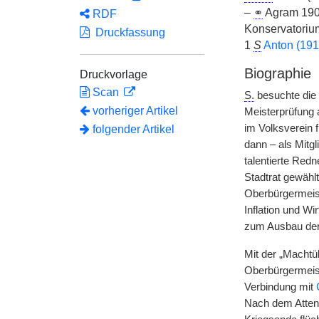
–
⚭
Agram 1909
RDF
Konservatoriu
Druckfassung
1
S
Anton (19
Biographie
Druckvorlage
Scan
S.
besuchte die 
vorheriger Artikel
Meisterprüfung 
im Volksverein 
folgender Artikel
dann – als Mitgl
talentierte Redn
Stadtrat gewählt
Oberbürgermeist
Inflation und Wi
zum Ausbau der 
Mit der „Machtü
Oberbürgermeist
Verbindung mit
Nach dem Attent