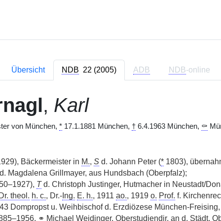
Übersicht
NDB
22 (2005)
ADB
NDB
-online
rnagl
,
Karl
ter von München,
*
17.1.1881 München,
†
6.4.1963 München,
⚰
Münc
929), Bäckermeister in
M.
,
S
d. Johann Peter (
*
1803), übernah
. d. Magdalena Grillmayer, aus Hundsbach (Oberpfalz);
50–1927),
T
d. Christoph Justinger, Hutmacher in Neustadt/Don
Dr. theol.
h. c.
, Dr.-
Ing.
E. h.
, 1911
ao.
, 1919
o.
Prof.
f. Kirchenrec
3 Dompropst u. Weihbischof d. Erzdiözese München-Freising
1885–1956,
⚭
Michael Weidinger,
Oberstudiendir.
an d.
Städt.
Ob