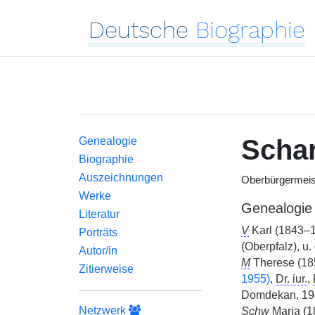
Deutsche
Biographie
Scha
Genealogie
Biographie
Auszeichnungen
Oberbürgermeis
Werke
Genealogie
Literatur
V
Karl (1843–1
Porträts
(Oberpfalz), u
Autor/in
M
Therese (18
Zitierweise
1955)
,
Dr. iur.
,
Domdekan, 194
Netzwerk
Schw
Maria (