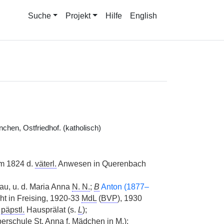
Suche
Projekt
Hilfe
English
hen, Ostfriedhof. (katholisch)
m 1824 d.
väterl.
Anwesen in Querenbach
au, u. d. Maria Anna
N. N.
;
B
Anton (1877–
ht in Freising, 1920-33
MdL
(
BVP
), 1930
,
päpstl.
Hausprälat (s.
L
);
erschule
St.
Anna f. Mädchen in
M.
);