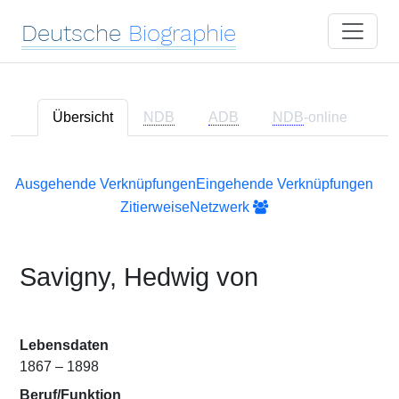
Deutsche
Biographie
Übersicht
NDB
ADB
NDB
-online
Ausgehende Verknüpfungen
Eingehende Verknüpfungen
Zitierweise
Netzwerk
Savigny, Hedwig von
Lebensdaten
1867 – 1898
Beruf/Funktion