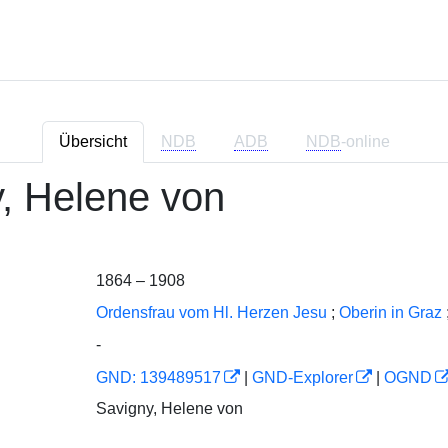
Übersicht
NDB
ADB
NDB
-online
, Helene von
1864 – 1908
Ordensfrau vom Hl. Herzen Jesu
;
Oberin in Graz
-
GND: 139489517
|
GND-Explorer
|
OGND
Savigny, Helene von