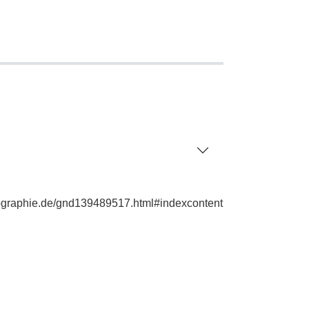
iographie.de/gnd139489517.html#indexcontent