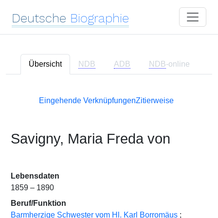
Deutsche
Biographie
Übersicht
NDB
ADB
NDB
-online
Eingehende Verknüpfungen
Zitierweise
Savigny, Maria Freda von
Lebensdaten
1859 – 1890
Beruf/Funktion
Barmherzige Schwester vom Hl. Karl Borromäus
;