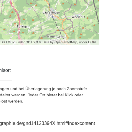
by BSB MDZ, under CC BY 3.0. Data by OpenStreetMap, under ODbL.
isort
etragen und bei Überlagerung je nach Zoomstufe
ltet werden. Jeder Ort bietet bei Klick oder
löst werden.
iographie.de/gnd14123394X.html#indexcontent