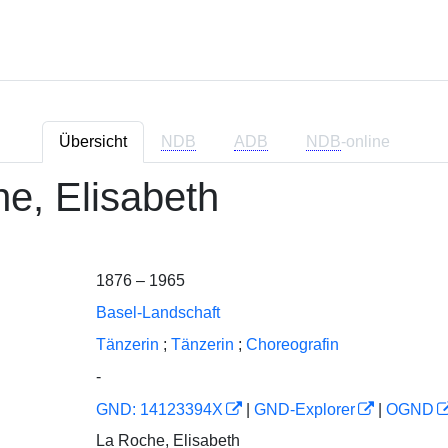
Übersicht
NDB
ADB
NDB
-online
e, Elisabeth
1876 – 1965
Basel-Landschaft
Tänzerin
;
Tänzerin
;
Choreografin
-
GND: 14123394X
|
GND-Explorer
|
OGND
La Roche, Elisabeth