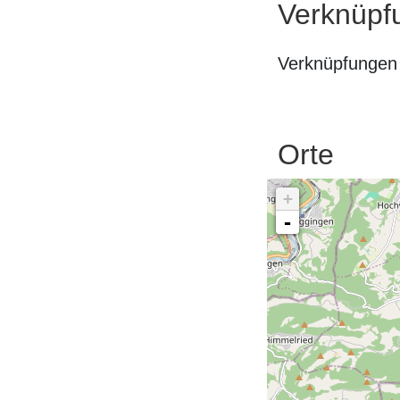
Verknüpf
Verknüpfungen 
Orte
+
-