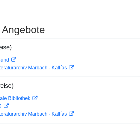
e Angebote
ise)
rbund
teraturarchiv Marbach - Kallías
eise)
ale Bibliothek
 D
teraturarchiv Marbach - Kallías