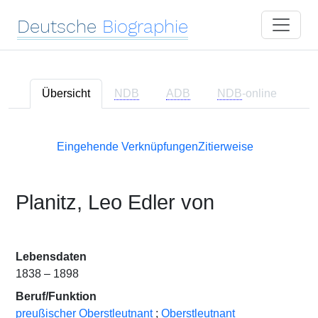
Deutsche
Biographie
Übersicht
NDB
ADB
NDB
-online
Eingehende Verknüpfungen
Zitierweise
Planitz, Leo Edler von
Lebensdaten
1838 – 1898
Beruf/Funktion
preußischer Oberstleutnant
;
Oberstleutnant