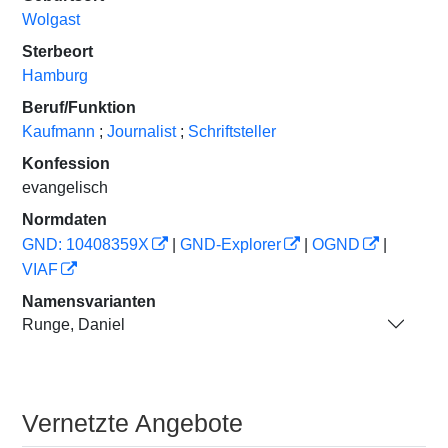
Wolgast
Sterbeort
Hamburg
Beruf/Funktion
Kaufmann
;
Journalist
;
Schriftsteller
Konfession
evangelisch
Normdaten
GND: 10408359X
|
GND-Explorer
|
OGND
|
VIAF
Namensvarianten
Runge, Daniel
Vernetzte Angebote