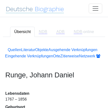
Deutsche
Biographie
Übersicht
NDB
ADB
NDB
-online
Quellen
Literatur
Objekte
Ausgehende Verknüpfungen
Eingehende Verknüpfungen
Orte
Zitierweise
Netzwerk
Runge, Johann Daniel
Lebensdaten
1767 – 1856
Geburtsort