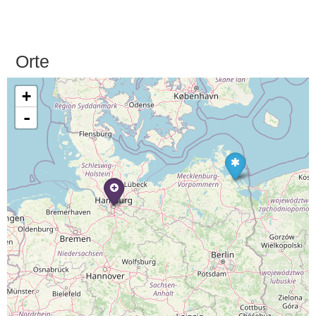
Orte
+
-