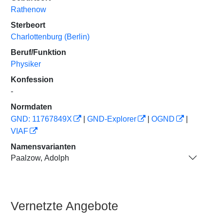
Rathenow
Sterbeort
Charlottenburg (Berlin)
Beruf/Funktion
Physiker
Konfession
-
Normdaten
GND: 11767849X
|
GND-Explorer
|
OGND
|
VIAF
Namensvarianten
Paalzow, Adolph
Vernetzte Angebote