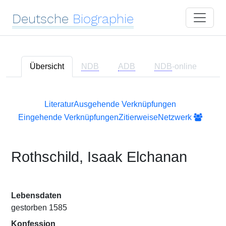
Deutsche
Biographie
Übersicht
NDB
ADB
NDB
-online
Literatur
Ausgehende Verknüpfungen
Eingehende Verknüpfungen
Zitierweise
Netzwerk
Rothschild, Isaak Elchanan
Lebensdaten
gestorben 1585
Konfession