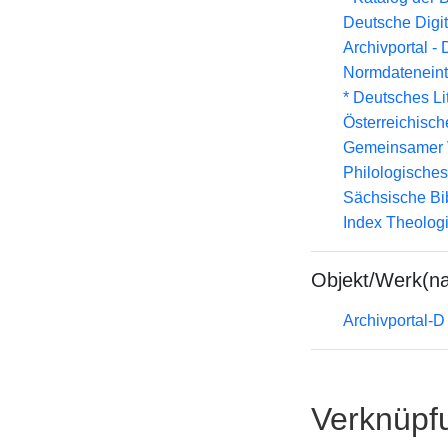
Deutsche Digit
Archivportal -
Normdateneint
* Deutsches Li
Österreichisc
Gemeinsamer 
Philologisches
Sächsische Bi
Index Theolog
Objekt/Werk(n
Archivportal-
Verknüpf