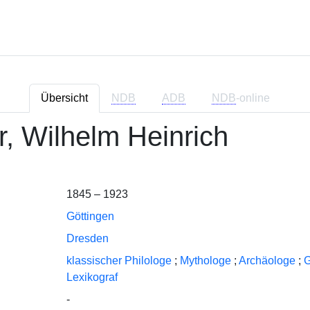
Übersicht
NDB
ADB
NDB
-online
, Wilhelm Heinrich
1845 – 1923
Göttingen
Dresden
klassischer Philologe
;
Mythologe
;
Archäologe
;
G
Lexikograf
-