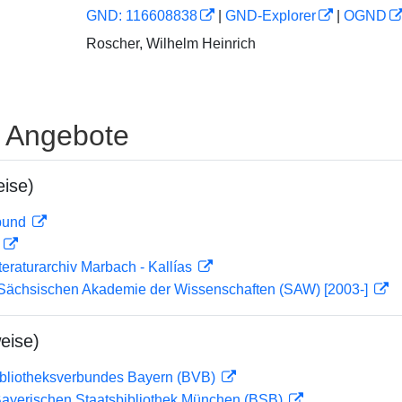
GND: 116608838
|
GND-Explorer
|
OGND
Roscher, Wilhelm Heinrich
e Angebote
ise)
rbund
D
teraturarchiv Marbach - Kallías
r Sächsischen Akademie der Wissenschaften (SAW) [2003-]
eise)
ibliotheksverbundes Bayern (BVB)
 Bayerischen Staatsbibliothek München (BSB)