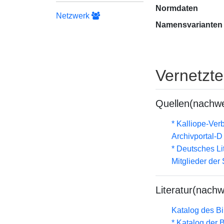
Normdaten
Netzwerk
Namensvarianten
Vernetzt
Quellen(nachwe
* Kalliope-Ve
Archivportal-
* Deutsches Li
Mitglieder de
Literatur(nachw
Katalog des B
* Katalog der