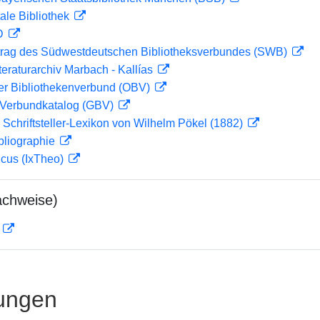
ale Bibliothek
 D
rag des Südwestdeutschen Bibliotheksverbundes (SWB)
teraturarchiv Marbach - Kallías
her Bibliothekenverbund (OBV)
Verbundkatalog (GBV)
 Schriftsteller-Lexikon von Wilhelm Pökel (1882)
bliographie
icus (IxTheo)
achweise)
D
ungen