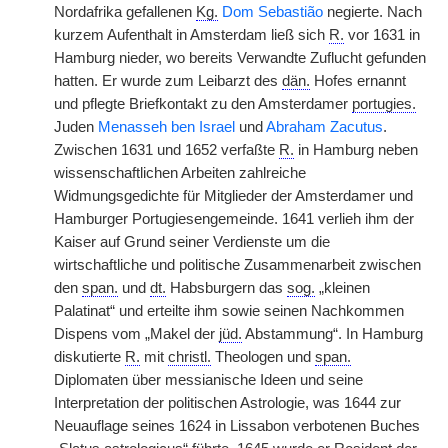
Nordafrika gefallenen
Kg.
Dom Sebastião
negierte. Nach
kurzem Aufenthalt in Amsterdam ließ sich
R.
vor 1631 in
Hamburg nieder, wo bereits Verwandte Zuflucht gefunden
hatten. Er wurde zum Leibarzt des
dän.
Hofes ernannt
und pflegte Briefkontakt zu den Amsterdamer
portugies.
Juden
Menasseh ben Israel
und
Abraham Zacutus
.
Zwischen 1631 und 1652 verfaßte
R.
in Hamburg neben
wissenschaftlichen Arbeiten zahlreiche
Widmungsgedichte für Mitglieder der Amsterdamer und
Hamburger Portugiesengemeinde. 1641 verlieh ihm der
Kaiser auf Grund seiner Verdienste um die
wirtschaftliche und politische Zusammenarbeit zwischen
den
span.
und
dt.
Habsburgern das
sog.
„kleinen
Palatinat“ und erteilte ihm sowie seinen Nachkommen
Dispens vom „Makel der
jüd.
Abstammung“. In Hamburg
diskutierte
R.
mit
christl.
Theologen und
span.
Diplomaten über messianische Ideen und seine
Interpretation der politischen Astrologie, was 1644 zur
Neuauflage seines 1624 in Lissabon verbotenen Buches