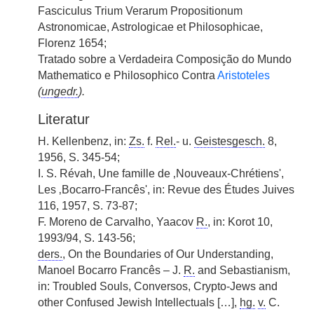
Fasciculus Trium Verarum Propositionum
Astronomicae, Astrologicae et Philosophicae,
Florenz 1654;
Tratado sobre a Verdadeira Composição do Mundo
Mathematico e Philosophico Contra
Aristoteles
(
ungedr.
).
Literatur
H. Kellenbenz, in:
Zs.
f.
Rel.
- u.
Geistesgesch.
8,
1956, S. 345-54;
I. S. Révah, Une famille de ‚Nouveaux-Chrétiens',
Les ‚Bocarro-Francês', in: Revue des Études Juives
116, 1957, S. 73-87;
F. Moreno de Carvalho, Yaacov
R.
, in: Korot 10,
1993/94, S. 143-56;
ders.
, On the Boundaries of Our Understanding,
Manoel Bocarro Francês – J.
R.
and Sebastianism,
in: Troubled Souls, Conversos, Crypto-Jews and
other Confused Jewish Intellectuals […],
hg.
v.
C.