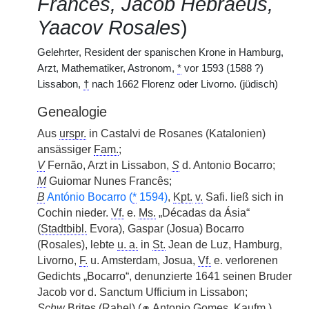
Francês, Jacob Hebraeus,
Yaacov Rosales
)
Gelehrter, Resident der spanischen Krone in Hamburg,
Arzt, Mathematiker, Astronom,
*
vor 1593 (1588 ?)
Lissabon,
†
nach 1662 Florenz oder Livorno. (jüdisch)
Genealogie
Aus
urspr.
in Castalvi de Rosanes (Katalonien)
ansässiger
Fam.
;
V
Fernão, Arzt in Lissabon,
S
d. Antonio Bocarro;
M
Guiomar Nunes Francês;
B
António Bocarro (
*
1594)
,
Kpt.
v.
Safi. ließ sich in
Cochin nieder.
Vf.
e.
Ms.
„Décadas da Ásia“
(
Stadtbibl.
Evora), Gaspar (Josua) Bocarro
(Rosales), lebte
u. a.
in
St.
Jean de Luz, Hamburg,
Livorno,
F.
u. Amsterdam, Josua,
Vf.
e. verlorenen
Gedichts „Bocarro“, denunzierte 1641 seinen Bruder
Jacob vor d. Sanctum Ufficium in Lissabon;
Schw
Brites (Rahel) (
⚭
Antonio Gomes,
Kaufm.
),