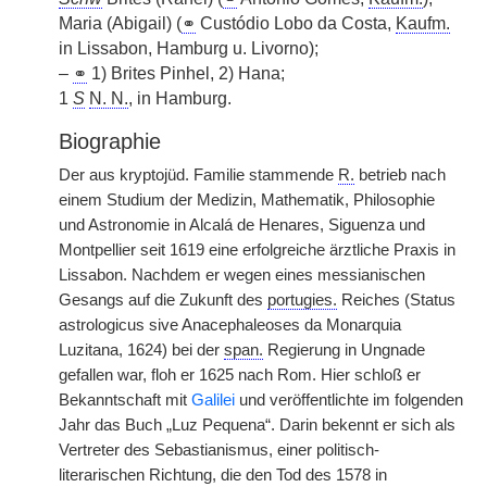
Maria (Abigail) (
⚭
Custódio Lobo da Costa,
Kaufm.
in Lissabon, Hamburg u. Livorno);
–
⚭
1) Brites Pinhel, 2) Hana;
1
S
N. N.
, in Hamburg.
Biographie
Der aus kryptojüd. Familie stammende
R.
betrieb nach
einem Studium der Medizin, Mathematik, Philosophie
und Astronomie in Alcalá de Henares, Siguenza und
Montpellier seit 1619 eine erfolgreiche ärztliche Praxis in
Lissabon. Nachdem er wegen eines messianischen
Gesangs auf die Zukunft des
portugies.
Reiches (Status
astrologicus sive Anacephaleoses da Monarquia
Luzitana, 1624) bei der
span.
Regierung in Ungnade
gefallen war, floh er 1625 nach Rom. Hier schloß er
Bekanntschaft mit
Galilei
und veröffentlichte im folgenden
Jahr das Buch „Luz Pequena“. Darin bekennt er sich als
Vertreter des Sebastianismus, einer politisch-
literarischen Richtung, die den Tod des 1578 in