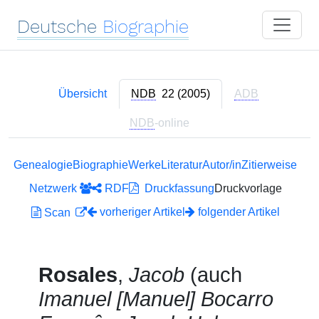
Deutsche
Biographie
Übersicht
NDB
22 (2005)
ADB
NDB
-online
Genealogie
Biographie
Werke
Literatur
Autor/in
Zitierweise
Netzwerk
RDF
Druckfassung
Druckvorlage
vorheriger Artikel
folgender Artikel
Scan
Rosales
,
Jacob
(auch
Imanuel [Manuel] Bocarro