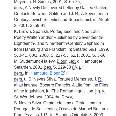
Meyers u. N. Simms, 2001, S. 65-75;
ders.
, A Newly Discovered Letter by Galileo Galilei,
Contacts Between Galileo and J.
R.
, A Seventeenth-
Century Jewish Scientist and Sebastianist, in: Aleph
2, 2001, S. 59-91;
K. Brown, Spanish, Portuguese, and Neo-Latin
Poetry Written and/or Published by Seventeenth-,
Eighteenth-, and Nine-teenth-Century Sephardim
from Hamburg and Frankfurt, in: Sefarad 59/1, 1999,
S. 3-41, 60/2, 2000, S. 227-53, 62/1, 2001, S. 3-56;
M. Studemund-Halévy,
Biogr. Lex.
d. Hamburger
Sefarden, 2001,
bes.
S. 229-38
(
W
,
L
)
;
ders.
, in:
Hamburg. Biogr.
II;
ders.
u. S. Neves Silva, Tortured Memories. J.
R.
alias Imanuel Bocarro Francês, A Life from the Files
of the Inquisition, in: The Roman Inquisition,
hg.
v.
St.
Wendehorst, 2004
(im Druck)
;
S. Neves Silva, Criptojudaísmo e Profetismo no
Portugal de Seiscentos, O caso de Manoel Bocarro
Francês alias J.
R.
, in: Estudos Orientais 8, 2003,