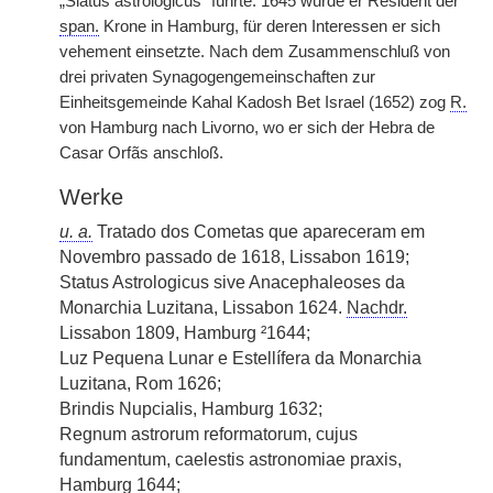
„Slatus astrologicus“ führte. 1645 wurde er Resident der
span.
Krone in Hamburg, für deren Interessen er sich
vehement einsetzte. Nach dem Zusammenschluß von
drei privaten Synagogengemeinschaften zur
Einheitsgemeinde Kahal Kadosh Bet Israel (1652) zog
R.
von Hamburg nach Livorno, wo er sich der Hebra de
Casar Orfãs anschloß.
Werke
u. a.
Tratado dos Cometas que apareceram em
Novembro passado de 1618, Lissabon 1619;
Status Astrologicus sive Anacephaleoses da
Monarchia Luzitana, Lissabon 1624.
Nachdr.
Lissabon 1809, Hamburg ²1644;
Luz Pequena Lunar e Estellífera da Monarchia
Luzitana, Rom 1626;
Brindis Nupcialis, Hamburg 1632;
Regnum astrorum reformatorum, cujus
fundamentum, caelestis astronomiae praxis,
Hamburg 1644;