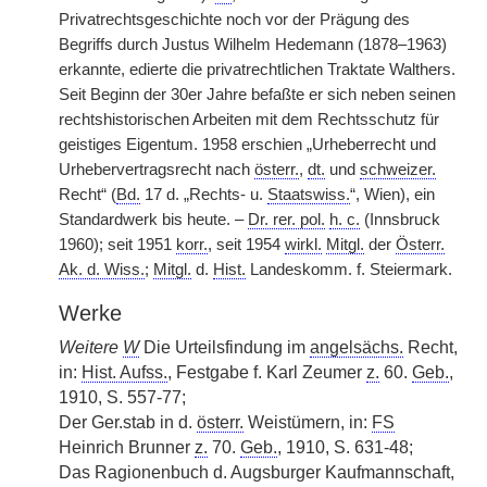
Privatrechtsgeschichte noch vor der Prägung des
Begriffs durch Justus Wilhelm Hedemann (1878–1963)
erkannte, edierte die privatrechtlichen Traktate Walthers.
Seit Beginn der 30er Jahre befaßte er sich neben seinen
rechtshistorischen Arbeiten mit dem Rechtsschutz für
geistiges Eigentum. 1958 erschien „Urheberrecht und
Urhebervertragsrecht nach
österr.
,
dt.
und
schweizer.
Recht“ (
Bd.
17 d. „Rechts- u.
Staatswiss.
“, Wien), ein
Standardwerk bis heute. –
Dr. rer. pol.
h. c.
(Innsbruck
1960); seit 1951
korr.
, seit 1954
wirkl.
Mitgl.
der
Österr.
Ak. d. Wiss.
;
Mitgl.
d.
Hist.
Landeskomm. f. Steiermark.
Werke
Weitere
W
Die Urteilsfindung im
angelsächs.
Recht,
in:
Hist. Aufss.
, Festgabe f. Karl Zeumer
z.
60.
Geb.
,
1910, S. 557-77;
Der Ger.stab in d.
österr.
Weistümern, in:
FS
Heinrich Brunner
z.
70.
Geb.
, 1910, S. 631-48;
Das Ragionenbuch d. Augsburger Kaufmannschaft,