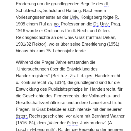
Erörterung um die grundlegenden Begriffe des
dt.
Schuldrechts, Schuld und Haftung. Nach einem
Vorlesungssemester an der
Univ.
Königsberg folgte
R.
1909 einem Ruf als
ao.
Professor an die
Dt.
Univ.
Prag.
1916 wurde er Ordinarius für
dt.
Recht und
österr.
Reichsgeschichte an der
Univ.
Graz (fünfmal Dekan,
1931/32 Rektor), wo er über seine Emeritierung (1951)
hinaus bis zum 75. Lebensjahr lehrte.
Während der Prager Jahre entstanden die
„Untersuchungen über die Entwicklung des
Handelsregisters“ (Beil.h.
z.
Zs.
f. d.
ges.
Handelsrecht
u. Konkursrecht 75, 1914), die grundlegend sind für die
Entwicklung des Publizitätsprinzips im Handelsrecht, für
die Geschichte des Firmenrechts, der Vollmachts- und
Gesellschaftsverhältnisse und andere handelsrechtliche
Fragen. In Graz befaßte er sich intensiv mit der neueren
österr.
Rechtsgeschichte, vor allem mit Bernhard Walther
(1516–84), dem „Vater der
österr.
Jurisprudenz“ (A.
Luschin-Ebengreuth).
R.
, der die Bedeutung der neueren