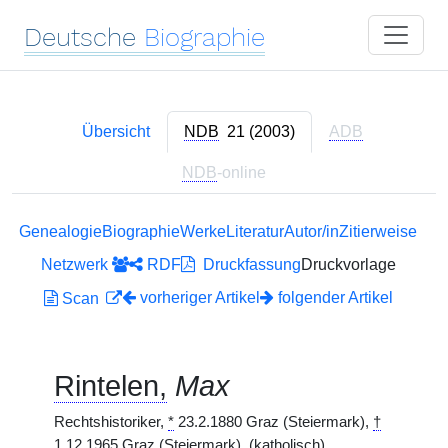
Deutsche
Biographie
Übersicht
NDB
21 (2003)
ADB
NDB
-online
Genealogie
Biographie
Werke
Literatur
Autor/in
Zitierweise
Netzwerk
RDF
Druckfassung
Druckvorlage
vorheriger Artikel
folgender Artikel
Scan
Rintelen,
Max
Rechtshistoriker,
*
23.2.1880 Graz (Steiermark),
†
1.12.1965 Graz (Steiermark).
(katholisch)