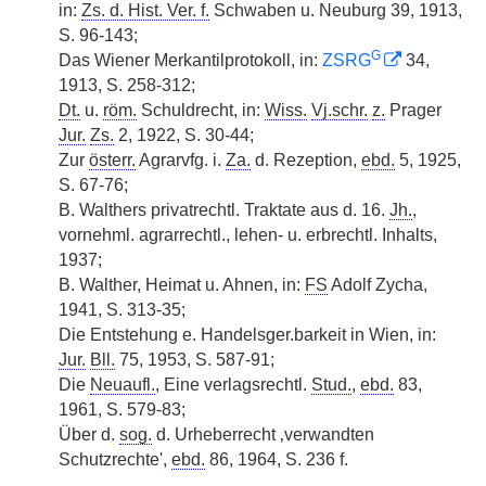
in:
Zs. d. Hist. Ver. f.
Schwaben u. Neuburg 39, 1913,
S. 96-143;
G
Das Wiener Merkantilprotokoll, in:
ZSRG
34,
1913, S. 258-312;
Dt.
u.
röm.
Schuldrecht, in:
Wiss.
Vj.schr.
z.
Prager
Jur.
Zs.
2, 1922, S. 30-44;
Zur
österr.
Agrarvfg. i.
Za.
d. Rezeption,
ebd.
5, 1925,
S. 67-76;
B. Walthers privatrechtl. Traktate aus d. 16.
Jh.
,
vornehml. agrarrechtl., lehen- u. erbrechtl. Inhalts,
1937;
B. Walther, Heimat u. Ahnen, in:
FS
Adolf Zycha,
1941, S. 313-35;
Die Entstehung e. Handelsger.barkeit in Wien, in:
Jur.
Bll.
75, 1953, S. 587-91;
Die
Neuaufl.
, Eine verlagsrechtl.
Stud.
,
ebd.
83,
1961, S. 579-83;
Über d.
sog.
d. Urheberrecht ‚verwandten
Schutzrechte',
ebd.
86, 1964, S. 236 f.