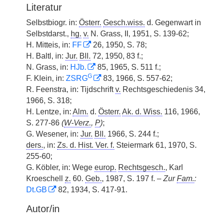
Literatur
Selbstbiogr. in:
Österr.
Gesch.wiss.
d. Gegenwart in
Selbstdarst.,
hg.
v.
N. Grass, II, 1951, S. 139-62;
H. Mitteis, in:
FF
26, 1950, S. 78;
H. Baltl, in:
Jur.
Bll.
72, 1950, 83 f.;
N. Grass, in:
HJb.
85, 1965, S. 511 f.;
G
F. Klein, in:
ZSRG
83, 1966, S. 557-62;
R. Feenstra, in: Tijdschrift
v.
Rechtsgeschiedenis 34,
1966, S. 318;
H. Lentze, in:
Alm.
d.
Österr.
Ak. d. Wiss.
116, 1966,
S. 277-86
(
W-Verz.
,
P
)
;
G. Wesener, in:
Jur.
Bll.
1966, S. 244 f.;
ders.
, in:
Zs. d. Hist. Ver. f.
Steiermark 61, 1970, S.
255-60;
G. Köbler, in: Wege
europ.
Rechtsgesch.
, Karl
Kroeschell
z.
60.
Geb.
, 1987, S. 197 f. –
Zur
Fam.
:
Dt.GB
82, 1934, S. 417-91.
Autor/in