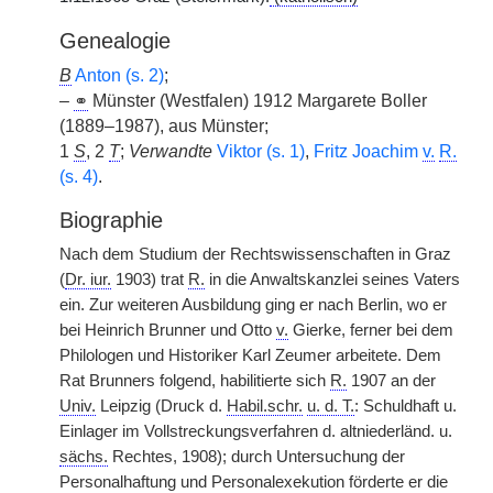
Genealogie
B
Anton (s. 2)
;
–
⚭
Münster (Westfalen) 1912 Margarete Boller
(1889–1987), aus Münster;
1
S
, 2
T
;
Verwandte
Viktor (s. 1)
,
Fritz Joachim
v.
R.
(s. 4)
.
Biographie
Nach dem Studium der Rechtswissenschaften in Graz
(
Dr. iur.
1903) trat
R.
in die Anwaltskanzlei seines Vaters
ein. Zur weiteren Ausbildung ging er nach Berlin, wo er
bei Heinrich Brunner und Otto
v.
Gierke, ferner bei dem
Philologen und Historiker Karl Zeumer arbeitete. Dem
Rat Brunners folgend, habilitierte sich
R.
1907 an der
Univ.
Leipzig (Druck d.
Habil.schr.
u. d. T.
: Schuldhaft u.
Einlager im Vollstreckungsverfahren d. altniederländ. u.
sächs.
Rechtes, 1908); durch Untersuchung der
Personalhaftung und Personalexekution förderte er die