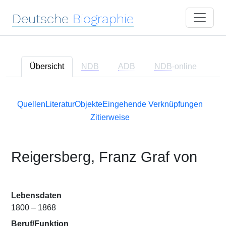
Deutsche
Biographie
Übersicht
NDB
ADB
NDB
-online
Quellen
Literatur
Objekte
Eingehende Verknüpfungen
Zitierweise
Reigersberg, Franz Graf von
Lebensdaten
1800 – 1868
Beruf/Funktion