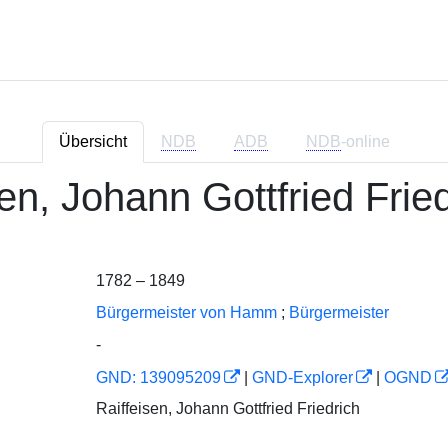
Übersicht
NDB
ADB
NDB
-online
sen, Johann Gottfried Frie
1782 – 1849
Bürgermeister von Hamm
;
Bürgermeister
-
GND: 139095209
|
GND-Explorer
|
OGND
Raiffeisen, Johann Gottfried Friedrich