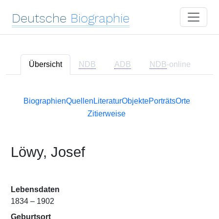
Deutsche
Biographie
Übersicht
NDB
ADB
NDB
-online
Biographien
Quellen
Literatur
Objekte
Porträts
Orte
Zitierweise
Löwy, Josef
Lebensdaten
1834 – 1902
Geburtsort