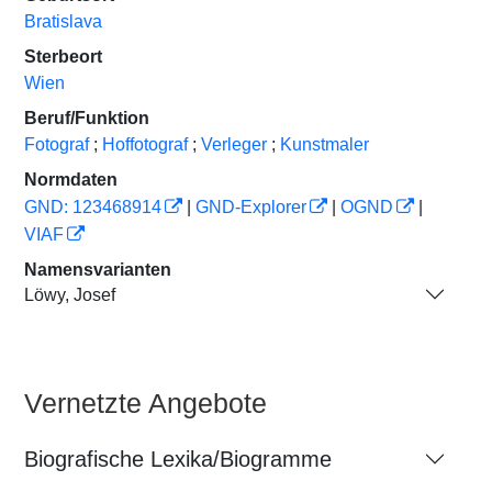
Bratislava
Sterbeort
Wien
Beruf/Funktion
Fotograf
;
Hoffotograf
;
Verleger
;
Kunstmaler
Normdaten
GND: 123468914
|
GND-Explorer
|
OGND
|
VIAF
Namensvarianten
Löwy, Josef
Vernetzte Angebote
Biografische Lexika/Biogramme