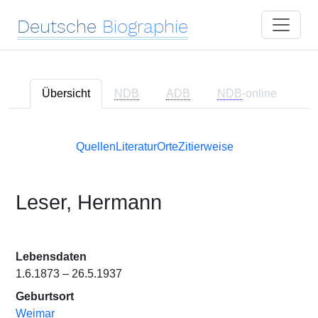
Deutsche
Biographie
Übersicht
NDB
ADB
NDB
-online
Quellen
Literatur
Orte
Zitierweise
Leser, Hermann
Lebensdaten
1.6.1873 – 26.5.1937
Geburtsort
Weimar