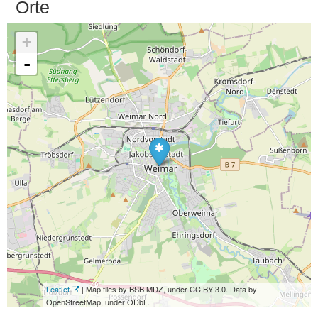
Orte
+
-
Leaflet
| Map tiles by BSB MDZ, under CC BY 3.0. Data by
OpenStreetMap, under ODbL.