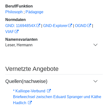
Beruf/Funktion
Philosoph
;
Pädagoge
Normdaten
GND: 11694854X
|
GND-Explorer
|
OGND
|
VIAF
Namensvarianten
Leser, Hermann
Vernetzte Angebote
Quellen(nachweise)
* Kalliope-Verbund
Briefwechsel zwischen Eduard Spranger und Käthe
Hadlich