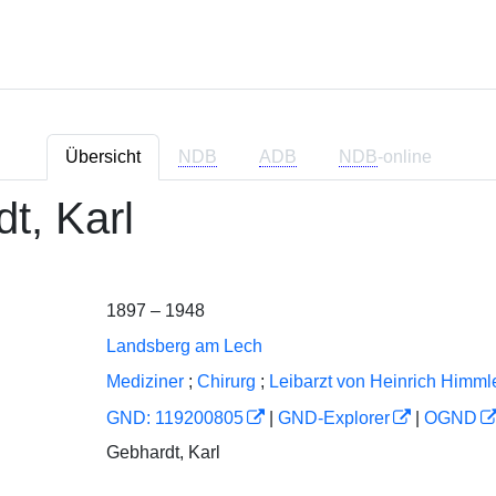
Übersicht
NDB
ADB
NDB
-online
t, Karl
1897 – 1948
Landsberg am Lech
Mediziner
;
Chirurg
;
Leibarzt von Heinrich Himml
GND: 119200805
|
GND-Explorer
|
OGND
Gebhardt, Karl