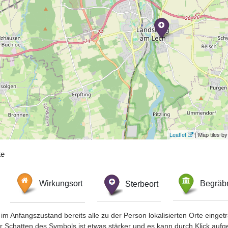
Leaflet
| Map tiles 
te
Wirkungsort
Sterbeort
Begräbn
im Anfangszustand bereits alle zu der Person lokalisierten Orte eing
chatten des Symbols ist etwas stärker und es kann durch Klick aufgefa