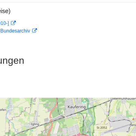
ise)
010-]
m Bundesarchiv
ungen