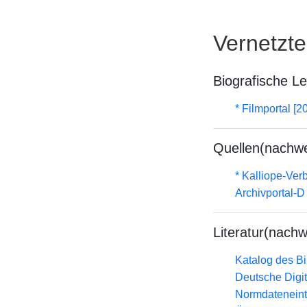
Vernetzt
Biografische L
* Filmportal [2
Quellen(nachwe
* Kalliope-Ve
Archivportal-
Literatur(nachw
Katalog des B
Deutsche Digit
Normdateneint