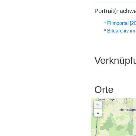
Portrait(nachwe
* Filmportal [2
* Bildarchiv i
Verknüpf
Orte
+
-