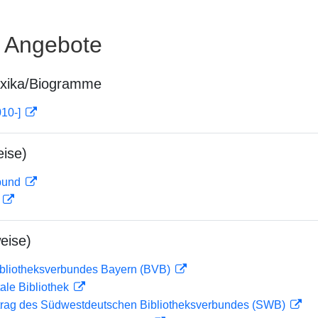
e Angebote
exika/Biogramme
010-]
ise)
rbund
D
eise)
ibliotheksverbundes Bayern (BVB)
ale Bibliothek
rag des Südwestdeutschen Bibliotheksverbundes (SWB)