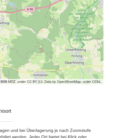
by BSB MDZ, under CC BY 3.0. Data by OpenStreetMap, under ODbL.
isort
etragen und bei Überlagerung je nach Zoomstufe
ltet werden. Jeder Ort bietet bei Klick oder