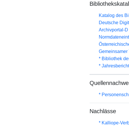
Bibliothekskata
Katalog des B
Deutsche Digit
Archivportal-
Normdateneint
Österreichisc
Gemeinsamer 
* Bibliothek de
* Jahresberich
Quellennachwe
* Personenschla
Nachlässe
* Kalliope-Ve