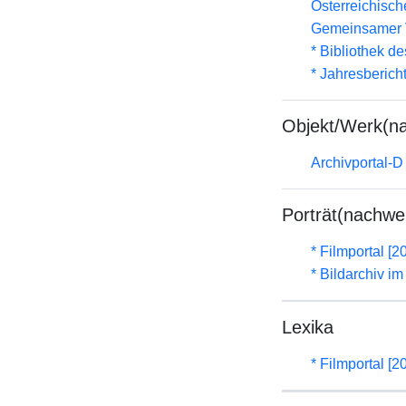
Österreichisc
Gemeinsamer 
* Bibliothek de
* Jahresberich
Objekt/Werk(n
Archivportal-
Porträt(nachwe
* Filmportal [2
* Bildarchiv i
Lexika
* Filmportal [2