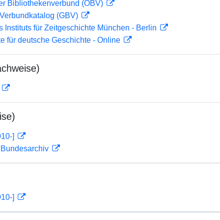
her Bibliothekenverbund (OBV)
Verbundkatalog (GBV)
s Instituts für Zeitgeschichte München - Berlin
te für deutsche Geschichte - Online
achweise)
D
ise)
010-]
m Bundesarchiv
010-]