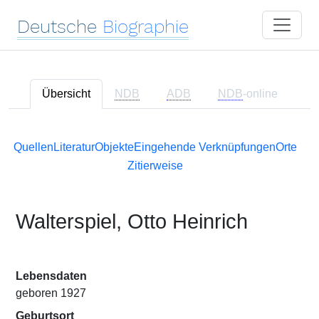
Deutsche
Biographie
Übersicht
NDB
ADB
NDB
-online
Quellen
Literatur
Objekte
Eingehende Verknüpfungen
Orte
Zitierweise
Walterspiel, Otto Heinrich
Lebensdaten
geboren 1927
Geburtsort