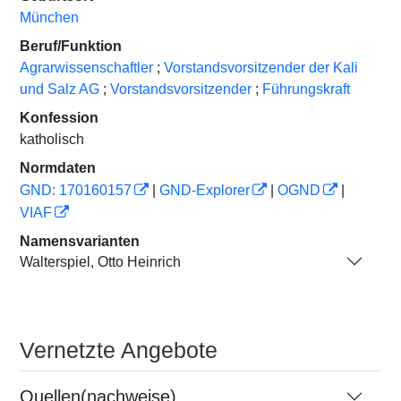
München
Beruf/Funktion
Agrarwissenschaftler
;
Vorstandsvorsitzender der Kali
und Salz AG
;
Vorstandsvorsitzender
;
Führungskraft
Konfession
katholisch
Normdaten
GND: 170160157
|
GND-Explorer
|
OGND
|
VIAF
Namensvarianten
Walterspiel, Otto Heinrich
Vernetzte Angebote
Quellen(nachweise)