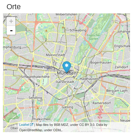
Orte
+
-
Leaflet
| Map tiles by BSB MDZ, under CC BY 3.0. Data by
OpenStreetMap, under ODbL.