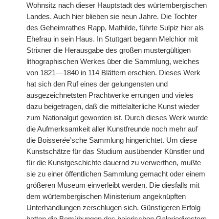
Wohnsitz nach dieser Hauptstadt des würtembergischen
Landes. Auch hier blieben sie neun Jahre. Die Tochter
des Geheimrathes Rapp, Mathilde, führte Sulpiz hier als
Ehefrau in sein Haus. In Stuttgart begann Melchior mit
Strixner die Herausgabe des großen mustergültigen
lithographischen Werkes über die Sammlung, welches
von 1821—1840 in 114 Blättern erschien. Dieses Werk
hat sich den Ruf eines der gelungensten und
ausgezeichnetsten Prachtwerke errungen und vieles
dazu beigetragen, daß die mittelalterliche Kunst wieder
zum Nationalgut geworden ist. Durch dieses Werk wurde
die Aufmerksamkeit aller Kunstfreunde noch mehr auf
die Boisser
é
e’sche Sammlung hingerichtet. Um diese
Kunstschätze für das Studium ausübender Künstler und
für die Kunstgeschichte dauernd zu verwerthen, mußte
sie zu einer öffentlichen Sammlung gemacht oder einem
größeren Museum
|
einverleibt werden. Die diesfalls mit
dem würtembergischen Ministerium angeknüpften
Unterhandlungen zerschlugen sich. Günstigeren Erfolg