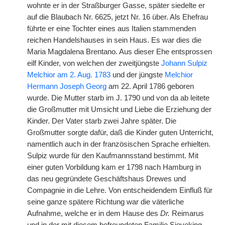
wohnte er in der Straßburger Gasse, später siedelte er
auf die Blaubach Nr. 6625, jetzt Nr. 16 über. Als Ehefrau
führte er eine Tochter eines aus Italien stammenden
reichen Handelshauses in sein Haus. Es war dies die
Maria Magdalena Brentano. Aus dieser Ehe entsprossen
eilf Kinder, von welchen der zweitjüngste
Johann Sulpiz
Melchior am 2. Aug. 1783
und der jüngste
Melchior
Hermann Joseph Georg
am 22. April 1786 geboren
wurde. Die Mutter starb im J. 1790 und von da ab leitete
die Großmutter mit Umsicht und Liebe die Erziehung der
Kinder. Der Vater starb zwei Jahre später. Die
Großmutter sorgte dafür, daß die Kinder guten Unterricht,
namentlich auch in der französischen Sprache erhielten.
Sulpiz wurde für den Kaufmannsstand bestimmt. Mit
einer guten Vorbildung kam er 1798 nach Hamburg in
das neu gegründete Geschäftshaus Drewes und
Compagnie in die Lehre. Von entscheidendem Einfluß für
seine ganze spätere Richtung war die väterliche
Aufnahme, welche er in dem Hause des
Dr.
Reimarus