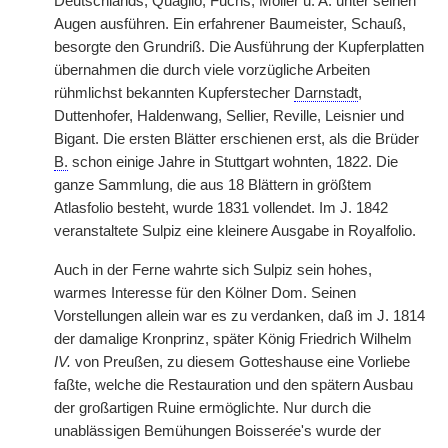
Deutschlands, Quaglio, Fuchs, Moller u. A. unter seinen
Augen ausführen. Ein erfahrener Baumeister, Schauß,
besorgte den Grundriß. Die Ausführung der Kupferplatten
übernahmen die durch viele vorzügliche Arbeiten
rühmlichst bekannten Kupferstecher
Darnstadt
,
Duttenhofer, Haldenwang, Sellier, Reville, Leisnier und
Bigant. Die ersten Blätter erschienen erst, als die Brüder
B.
schon einige Jahre in Stuttgart wohnten, 1822. Die
ganze Sammlung, die aus 18 Blättern in größtem
Atlasfolio besteht, wurde 1831 vollendet. Im J. 1842
veranstaltete Sulpiz eine kleinere Ausgabe in Royalfolio.
Auch in der Ferne wahrte sich Sulpiz sein hohes,
warmes Interesse für den Kölner Dom. Seinen
Vorstellungen allein war es zu verdanken, daß im J. 1814
der damalige Kronprinz, später König Friedrich Wilhelm
IV.
von Preußen, zu diesem Gotteshause eine Vorliebe
faßte, welche die Restauration und den spätern Ausbau
der großartigen Ruine ermöglichte. Nur durch die
unablässigen Bemühungen Boisser
é
e's wurde der