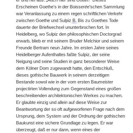
er und rief aus: „Auch hier sind Götter!“ Dieses
Erscheinen Goethe's in der Boisser
é
e’schen Sammlung
war Veranlassung zu einem regen schriftlichen Verkehr
zwischen Goethe und Sulpiz
B.
Bis zu Goethes Tode
dauerte der Briefwechsel ununterbrochen fort. In
Heidelberg, wo Sulpiz den philosophischen Doctorgrad
erwarb, blieb er mit seinem Bruder Melchior und seinem
Freunde Bertram neun Jahre. Im ersten Jahre seines
Heidelberger Aufenthaltes faßte Sulpiz, der seine
Neigung und seine Studien in ganz besonderer Weise
dem Kölner Dom zugewandt hatte, den Entschluß,
dieses gothische Bauwerk in seinem derzeitigen
Bestande sowol wie in der vom ersten Baumeister
projectirten Vollendung zum Gegenstand eines großen
beschreibenden architektonischen Werkes zu machen.
Er glaubte einzig und allein auf diese Weise zur
Beantwortung der so oft aufgeworfenen
|
Frage nach dem
Ursprung, dem System und der Ordnung der gothischen
Baukunst eine sichere Grundlage zu legen. Er war
überzeugt, daß er nur dann, wenn eines der