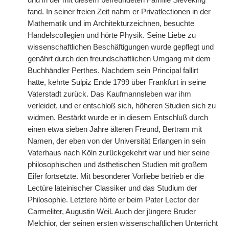
und in der mit diesem befreundeten Familie Sieveking
fand. In seiner freien Zeit nahm er Privatlectionen in der
Mathematik und im Architekturzeichnen, besuchte
Handelscollegien und hörte Physik. Seine Liebe zu
wissenschaftlichen Beschäftigungen wurde gepflegt und
genährt durch den freundschaftlichen Umgang mit dem
Buchhändler Perthes. Nachdem sein Principal fallirt
hatte, kehrte Sulpiz Ende 1799 über Frankfurt in seine
Vaterstadt zurück. Das Kaufmannsleben war ihm
verleidet, und er entschloß sich, höheren Studien sich zu
widmen. Bestärkt wurde er in diesem Entschluß durch
einen etwa sieben Jahre älteren Freund, Bertram mit
Namen, der eben von der Universität Erlangen in sein
Vaterhaus nach Köln zurückgekehrt war und hier seine
philosophischen und ästhetischen Studien mit großem
Eifer fortsetzte. Mit besonderer Vorliebe betrieb er die
Lectüre lateinischer Classiker und das Studium der
Philosophie. Letztere hörte er beim Pater Lector der
Carmeliter, Augustin Weil. Auch der jüngere Bruder
Melchior, der seinen ersten wissenschaftlichen Unterricht