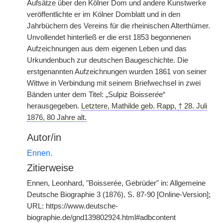
Aufsätze über den Kölner Dom und andere Kunstwerke
veröffentlichte er im Kölner Domblatt und in den
Jahrbüchern des Vereins für die rheinischen Alterthümer.
Unvollendet hinterließ er die erst 1853 begonnenen
Aufzeichnungen aus dem eigenen Leben und das
Urkundenbuch zur deutschen Baugeschichte. Die
erstgenannten Aufzeichnungen wurden 1861 von seiner
Wittwe in Verbindung mit seinem Briefwechsel in zwei
Bänden unter dem Titel: „Sulpiz Boisser
é
e“
herausgegeben.
Letztere, Mathilde geb. Rapp,
†
28. Juli
1876, 80 Jahre alt.
Autor/in
Ennen.
Zitierweise
Ennen, Leonhard, "Boisserée, Gebrüder" in: Allgemeine
Deutsche Biographie 3 (1876), S. 87-90 [Online-Version];
URL: https://www.deutsche-
biographie.de/gnd139802924.html#adbcontent