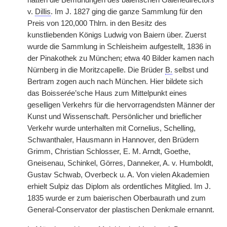
hatten die Bemühungen des baierischen Galeriedirectors
v.
Dillis
. Im J. 1827 ging die ganze Sammlung für den
Preis von 120,000 Thlrn. in den Besitz des
kunstliebenden Königs Ludwig von Baiern über. Zuerst
wurde die Sammlung in Schleisheim aufgestellt, 1836 in
der Pinakothek zu München; etwa 40 Bilder kamen nach
Nürnberg in die Moritzcapelle. Die Brüder
B.
selbst und
Bertram zogen auch nach München. Hier bildete sich
das Boisser
é
e’sche Haus zum Mittelpunkt eines
geselligen Verkehrs für die hervorragendsten Männer der
Kunst und Wissenschaft. Persönlicher und brieflicher
Verkehr wurde unterhalten mit Cornelius, Schelling,
Schwanthaler, Hausmann in Hannover, den Brüdern
Grimm, Christian Schlosser, E. M. Arndt, Goethe,
Gneisenau, Schinkel, Görres, Danneker, A. v. Humboldt,
Gustav Schwab, Overbeck u. A. Von vielen Akademien
erhielt Sulpiz das Diplom als ordentliches Mitglied. Im J.
1835 wurde er zum baierischen Oberbaurath und zum
General-Conservator der plastischen Denkmale ernannt.