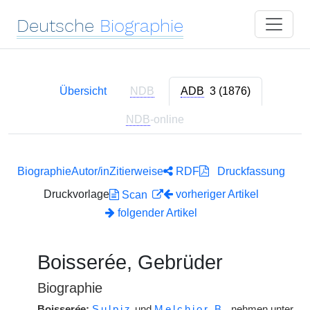
Deutsche
Biographie
Übersicht
NDB
ADB
3 (1876)
NDB
-online
Biographie
Autor/in
Zitierweise
RDF
Druckfassung
Druckvorlage
vorheriger Artikel
Scan
folgender Artikel
Boisserée, Gebrüder
Biographie
Boisser
é
e:
Sulpiz
und
Melchior
B.
nehmen unter