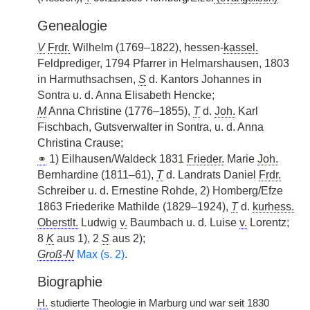
Genealogie
V
Frdr.
Wilhelm (1769–1822), hessen-
kassel.
Feldprediger, 1794 Pfarrer in Helmarshausen, 1803
in Harmuthsachsen,
S
d. Kantors Johannes in
Sontra u. d. Anna Elisabeth Hencke;
M
Anna Christine (1776–1855),
T
d.
Joh.
Karl
Fischbach, Gutsverwalter in Sontra, u. d. Anna
Christina Crause;
⚭
1) Eilhausen/Waldeck 1831
Frieder.
Marie
Joh.
Bernhardine (1811–61),
T
d. Landrats Daniel
Frdr.
Schreiber u. d. Ernestine Rohde, 2) Homberg/Efze
1863 Friederike Mathilde (1829–1924),
T
d.
kurhess.
Oberstlt.
Ludwig
v.
Baumbach u. d. Luise
v.
Lorentz;
8
K
aus 1), 2
S
aus 2);
Groß-N
Max (s. 2)
.
Biographie
H.
studierte Theologie in Marburg und war seit 1830