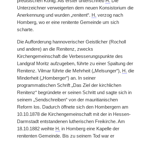
preußischen König. Als erster unterschrieb
H.
Die
Unterzeichner verweigerten dem neuen Konsistorium die
Anerkennung und wurden „renitent“.
H.
verzog nach
Homberg, wo er eine renitente Gemeinde um sich
scharte.
Die Aufforderung hannoverischer Geistlicher (Rocholl
und andere) an die Renitenz, zwecks
Kirchengemeinschaft die Verbesserungspunkte des
Landgraf Moritz aufzugeben, führte zu einer Spaltung der
Renitenz. Vilmar führte die Mehrheit („Melsunger“),
H.
die
Minderheit („Homberger“) an. In seiner
programmatischen Schrift „Das Ziel der kirchlichen
Renitenz“ begründete er seinen Schritt und sagte sich in
seinem „Sendschreiben“ von der mauritianischen
Reform los. Dadurch öffnete sich den Hombergern am
10.10.1878 die Kirchengemeinschaft mit der in Hessen-
Darmstadt entstandenen lutherischen Freikirche. Am
18.10.1882 weihte
H.
in Homberg eine Kapelle der
renitenten Gemeinde. Bis zu seinem Tod war er