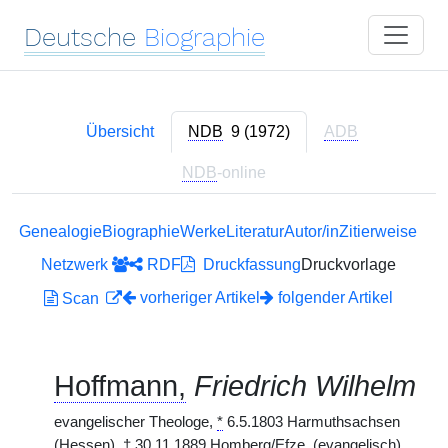
Deutsche
Biographie
Übersicht
NDB
9 (1972)
ADB
NDB
-online
Genealogie
Biographie
Werke
Literatur
Autor/in
Zitierweise
Netzwerk
RDF
Druckfassung
Druckvorlage
vorheriger Artikel
folgender Artikel
Scan
Hoffmann,
Friedrich Wilhelm
evangelischer Theologe,
*
6.5.1803 Harmuthsachsen
(Hessen),
†
30.11.1889 Homberg/Efze.
(evangelisch)