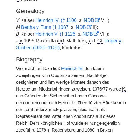
Genealogy
V
Kaiser
Heinrich IV. (
†
1106
, s.
NDB
VIII);
M
Bertha
v.
Turin (
†
1087
, s.
NDB
II);
B
Kaiser
Heinrich V. (
†
1125
, s.
NDB
VIII);
-
⚭
1095 Maximilla (
od.
Mathilde),
T
d.
Gf.
Roger
v.
Sizilien (1031–1101)
; kinderlos.
Biography
Weihnachten 1075 ließ
Heinrich IV.
den kaum
zweijährigen
K.
in Goslar zu seinem Nachfolger
designieren und ihm wenige Monate danach das
Herzogtum Niederlothringen zuweisen. 1076/77 wurde
K.
aus Gründen der Sicherheit mit nach Canossa
genommen und nach Heinrichs überstürzter Rückkehr in
der Lombardei zurückgelassen, gleichsam als
Repräsentant des väterlichen Anspruchs auf dieses
Reich. Dem königlichen Hof wurde er nur gelegentlich
zugeführt, 1079 in Regensburg und 1080 in Brixen,