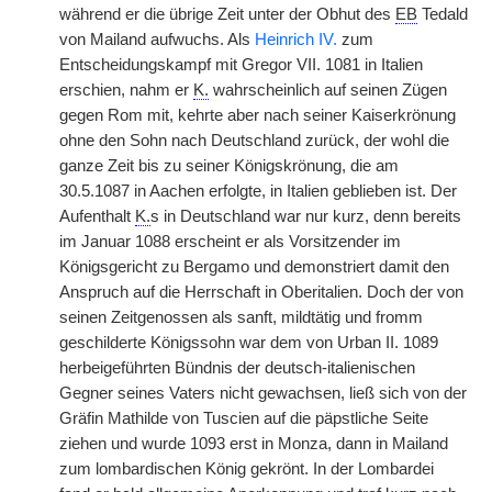
während er die übrige Zeit unter der Obhut des
EB
Tedald
von Mailand aufwuchs. Als
Heinrich IV.
zum
Entscheidungskampf mit Gregor VII. 1081 in Italien
erschien, nahm er
K.
wahrscheinlich auf seinen Zügen
gegen Rom mit, kehrte aber nach seiner Kaiserkrönung
ohne den Sohn nach Deutschland zurück, der wohl die
ganze Zeit bis zu seiner Königskrönung, die am
30.5.1087 in Aachen erfolgte, in Italien geblieben ist. Der
Aufenthalt
K.
s in Deutschland war nur kurz, denn bereits
im Januar 1088 erscheint er als Vorsitzender im
Königsgericht zu Bergamo und demonstriert damit den
Anspruch auf die Herrschaft in Oberitalien. Doch der von
seinen Zeitgenossen als sanft, mildtätig und fromm
geschilderte Königssohn war dem von Urban II. 1089
herbeigeführten Bündnis der deutsch-italienischen
Gegner seines Vaters nicht gewachsen, ließ sich von der
Gräfin Mathilde von Tuscien auf die päpstliche Seite
ziehen und wurde 1093 erst in Monza, dann in Mailand
zum lombardischen König gekrönt. In der Lombardei