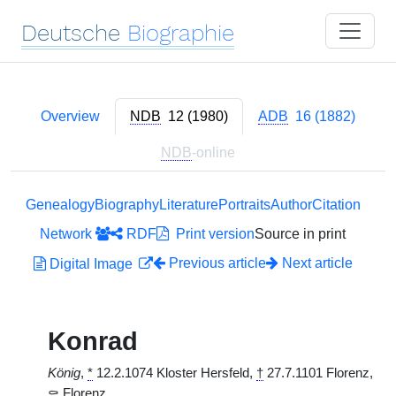
Deutsche
Biographie
Overview
NDB
12 (1980)
ADB
16 (1882)
NDB
-online
Genealogy
Biography
Literature
Portraits
Author
Citation
Network
RDF
Print version
Source in print
Previous article
Next article
Digital Image
Konrad
König
,
*
12.2.1074 Kloster Hersfeld,
†
27.7.1101 Florenz,
⚰
Florenz.