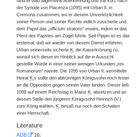
fand er bald allgemeine Anerkennung und traf kurz nach
der Synode von Piacenza (1095) mit Urban II. in
Cremona zusammen, wo er diesem Unverletzlichkeit
seiner Person und seiner Rechte eidlich zusicherte und
dem Papst das „officium stratoris“ erwies, indem er das
Pferd des Papstes am Zügel führte. Seit Pippin ist es das
erstemal, daß wir wieder von diesem Dienst erfahren.
Urban seinerseits sicherte
K.
die Kaiserkrönung zu,
worauf sich dieser im Hinblick auf die in Aussicht
gestellte Würde in einer seiner wenigen Urkunden „rex
Romanorum“ nannte. Die 1095 von Urban II. vermittelte
Heirat
K.
s sollte den abtrünnigen Königssohn noch fester
an die Opposition gegen seinen Vater binden. Dieser ließ
1098 auf einem Reichstag in Mainz
K.
absetzen und an
dessen Stelle den jüngeren Königssohn Heinrich (V.)
zum König wählen.
K.
besaß nur noch den Schatten
einer Herrschaft.
Literature
ADB
16;