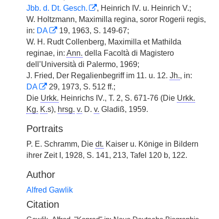
Jbb. d. Dt. Gesch.
, Heinrich IV. u. Heinrich V.;
W. Holtzmann, Maximilla regina, soror Rogerii regis,
in:
DA
19, 1963, S. 149-67;
W. H. Rudt Collenberg, Maximilla et Mathilda
reginae, in:
Ann.
della Facoltà di Magistero
dell’Università di Palermo, 1969;
J. Fried, Der Regalienbegriff im 11. u. 12.
Jh.
, in:
DA
29, 1973, S. 512 ff.;
Die
Urkk.
Heinrichs IV., T. 2, S. 671-76 (Die
Urkk.
Kg.
K.
s),
hrsg.
v.
D.
v.
Gladiß, 1959.
Portraits
P. E. Schramm, Die
dt.
Kaiser u. Könige in Bildern
ihrer Zeit I, 1928, S. 141, 213, Tafel 120 b, 122.
Author
Alfred Gawlik
Citation