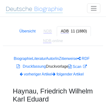
Deutsche
Biographie
Übersicht
NDB
ADB
11 (1880)
NDB
-online
Biographie
Literatur
Autor/in
Zitierweise
RDF
Druckfassung
Druckvorlage
Scan
vorheriger Artikel
folgender Artikel
Haynau, Friedrich Wilhelm
Karl Eduard