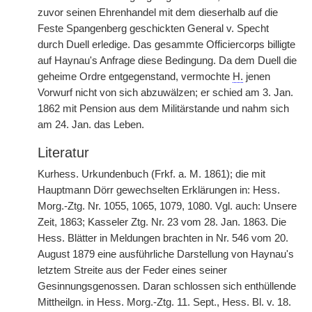
zuvor seinen Ehrenhandel mit dem dieserhalb auf die
Feste Spangenberg geschickten General v. Specht
durch Duell erledige. Das gesammte Officiercorps billigte
auf Haynau's Anfrage diese Bedingung. Da dem Duell
|
die
geheime Ordre entgegenstand, vermochte
H.
jenen
Vorwurf nicht von sich abzuwälzen; er schied am 3. Jan.
1862 mit Pension aus dem Militärstande und nahm sich
am 24. Jan. das Leben.
Literatur
Kurhess. Urkundenbuch (Frkf. a. M. 1861); die mit
Hauptmann Dörr gewechselten Erklärungen in: Hess.
Morg.-Ztg. Nr. 1055, 1065, 1079, 1080. Vgl. auch: Unsere
Zeit, 1863; Kasseler Ztg. Nr. 23 vom 28. Jan. 1863. Die
Hess. Blätter in Meldungen brachten in Nr. 546 vom 20.
August 1879 eine ausführliche Darstellung von Haynau's
letztem Streite aus der Feder eines seiner
Gesinnungsgenossen. Daran schlossen sich enthüllende
Mittheilgn. in Hess. Morg.-Ztg. 11. Sept., Hess. Bl. v. 18.