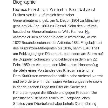
Biographie
Haynau:
Friedrich Wilhelm Karl Eduard
Freiherr von
H.
, kurfürstlich hessischer
Generallieutenant, geb. am 5. Decbr. 1804 zu München,
gest. am 24. Jan. 1863 zu Cassel. Sohn des kurfürstl.
hessischen Generallieutenants
|
Wilh. Karl von
H.
,
widmete er sich schon früh dem Militärdienste, wurde
1822 Secondelieutenant der Artillerie, 1834 Flügeladjutant
des Kurprinzen-Mitregenten bis 1836, nahm 1849 Theil
am Feldzuge gegen Dänemark, besonders am Sturm auf
die Düppeler Schanzen, und bekleidete in dem am 22.
Febr. 1850 ins Amt tretenden Ministerium Hassenpflug
die Stelle eines Vorstandes des Kriegsministeriums.
Dem Kurfürsten verwandtschaftlich nahe stehend, vertrat
und beförderte er im damaligen Verfassungsstreite sowie
in der deutschen Frage mit Eifer die Sache des
Kurfürsten gegen die Stände und gegen Preußen. Der
pietistischen Richtung seines im Fortgange jenes
Streites zum Oberbefehlshaber behufs Durchführung