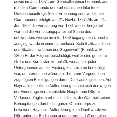
sowie im Juni 1857 zum Generallieutenant ernannt, auch
mit dem Commando der kurhessischen Infanterie-
Division beauftragt. Seine Ernennung zum wirklichen
Commandeur erfolgte am 21. Novbr. 1857. Als am 21.
Juni 1862 die Verfassung von 1831 wieder hergestellt
war und die Verfassungspartei auf Sühne des
schwersten, wie sie meinte, 1850 begangenen Unrechts
ausging, wurde in einer namenlosen Schrift „Staatsdiener
und Staatsschwächen der Gegenwart“ (Frankf. a. M.
1862)
H.
der Feigheit beschuldigt, weil er eine geheime
Ordre des Kurfürsten veranlaßt, wonach er jeden
Untergebenen auf die Festung zu schicken berechtigt
war, der versuchen würde, die ihm vom Vorgesetzten
zugefügten Beleidigungen durch Duell auszugleichen. Auf
Haynau's öffentliche Aufforderung nannte sich der wegen
der Eidesfrage verabschiedete Hauptmann Dörr als
Verfasser. Zugleich erbot sich dieser, die Wahrheit seiner
Behauptungen durch das ganze Officiercorps zu
beweisen. Haynau's Aufforderung zum Duell wurde von
Dörr unter der Bedingung angenommen, daß derselbe