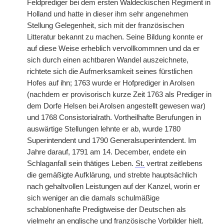
Feldprediger bei dem ersten Waldeckischen Regiment in
Holland und hatte in dieser ihm sehr angenehmen
Stellung Gelegenheit, sich mit der französischen
Litteratur bekannt zu machen. Seine Bildung konnte er
auf diese Weise erheblich vervollkommnen und da er
sich durch einen achtbaren Wandel auszeichnete,
richtete sich die Aufmerksamkeit seines fürstlichen
Hofes auf ihn; 1763 wurde er Hofprediger in Arolsen
(nachdem er provisorisch kurze Zeit 1763 als Prediger in
dem Dorfe Helsen bei Arolsen angestellt gewesen war)
und 1768 Consistorialrath. Vortheilhafte Berufungen in
auswärtige Stellungen lehnte er ab, wurde 1780
Superintendent und 1790 Generalsuperintendent. Im
Jahre darauf, 1791 am 14. December, endete ein
Schlaganfall sein thätiges Leben.
St.
vertrat zeitlebens
die gemäßigte Aufklärung, und strebte hauptsächlich
nach gehaltvollen Leistungen auf der Kanzel, worin er
sich weniger an die damals schulmäßige
schablonenhafte Predigtweise der Deutschen als
vielmehr an englische und französische Vorbilder hielt.