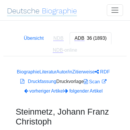
Deutsche
Biographie
Übersicht
NDB
ADB
36 (1893)
NDB
-online
Biographie
Literatur
Autor/in
Zitierweise
RDF
Druckfassung
Druckvorlage
Scan
vorheriger Artikel
folgender Artikel
Steinmetz, Johann Franz
Christoph