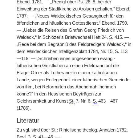
Ebend. 1781. — „Predigt über Ps. 26. 8, bei der
Einweihung der Stadtkirche zu Arolsen gehalten.“ Ebend.
1787. — „Neues Waldeckisches Gesangbuch für den
öffentlichen und häuslichen Gottesdienst.“ Ebend. 1790.
— „Ueber die Reisen des Grafen Georg Friedrich von
Waldeck,“ in Schlözer's Briefwechsel Heft 24,
S.
415. —
„Rede bei dem Begräbniß des Feldpredigers Waldeck,“ in
dem Waldeckischen Intelligenzblatt 1784, Nr. 15,
S.
113
—118. — „Schreiben eines angesehenen evang.-
lutherischen Geistlichen an einen Edelmann auf die
Frage: Ob er als Lutheraner in einem katholischen
Lande, wegen Entlegenheit einer lutherischen Gemeinde
von ihm, bei Reformirten das Abendmahl nehmen
könne?“ In den Hessischen Beyträgen zur
Gelehrsamkeit und Kunst
St.
7, Nr. 6,
S.
463—467
(1786).
Literatur
Zu vgl. sind über St.: Rintelische theolog. Annalen 1792.
Beyl. 3,
S.
41—46. —