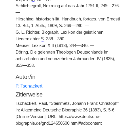
Schlichtegroll, Nekrolog auf das Jahr 1791 II, 249—276.
—
Hirsching, historisch-litt. Handbuch, fortges. von Ernesti
13. Bd., 1. Abth., 1809,
S.
269—280. —
G. L. Richter, Biograph. Lexikon der geistlichen
Liederdichter
S.
388—390. —
Meusel, Lexikon XIII (1813), 344—346. —
Döring, Die gelehrten Theologen Deutschlands im
achtzehnten und neunzehnten Jahrhundert IV (1835),
353—358.
Autor/in
P. Tschackert.
Zitierweise
Tschackert, Paul, "Steinmetz, Johann Franz Christoph"
in: Allgemeine Deutsche Biographie 36 (1893), S. 5-6
[Online-Version]; URL: https://www.deutsche-
biographie.de/gnd124650600.html#adbcontent