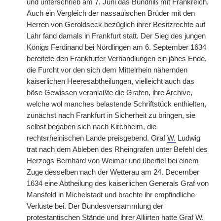
und unterschrieb am 7. Juni das Bündniß mit Frankreich.
Auch ein Vergleich der nassauischen Brüder mit den
Herren von Geroldseck bezüglich ihrer Besitzrechte auf
Lahr fand damals in Frankfurt statt. Der Sieg des jungen
Königs Ferdinand bei Nördlingen am 6. September 1634
bereitete den Frankfurter Verhandlungen ein jähes Ende,
die Furcht vor den sich dem Mittelrhein nähernden
kaiserlichen Heeresabtheilungen, vielleicht auch das
böse Gewissen veranlaßte die Grafen, ihre Archive,
welche wol manches belastende Schriftstück enthielten,
zunächst nach Frankfurt in Sicherheit zu bringen, sie
selbst begaben sich nach Kirchheim, die
rechtsrheinischen Lande preisgebend. Graf
W.
Ludwig
trat nach dem Ableben des Rheingrafen unter Befehl des
Herzogs Bernhard von Weimar und überfiel bei einem
Zuge desselben nach der Wetterau am 24. December
1634 eine Abtheilung des kaiserlichen Generals Graf von
Mansfeld in Michelstadt und brachte ihr empfindliche
Verluste bei. Der Bundesversammlung der
protestantischen Stände und ihrer Alliirten hatte Graf
W.