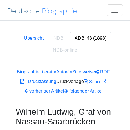
Deutsche
Biographie
Übersicht
NDB
ADB
43 (1898)
NDB
-online
Biographie
Literatur
Autor/in
Zitierweise
RDF
Druckfassung
Druckvorlage
Scan
vorheriger Artikel
folgender Artikel
Wilhelm Ludwig, Graf von
Nassau-Saarbrücken.