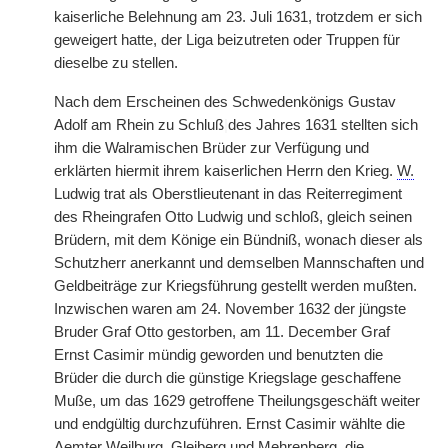
kaiserliche Belehnung am 23. Juli 1631, trotzdem er sich
geweigert hatte, der Liga beizutreten oder Truppen für
dieselbe zu stellen.
Nach dem Erscheinen des Schwedenkönigs Gustav
Adolf am Rhein zu Schluß
|
des Jahres 1631 stellten sich
ihm die Walramischen Brüder zur Verfügung und
erklärten hiermit ihrem kaiserlichen Herrn den Krieg.
W.
Ludwig trat als Oberstlieutenant in das Reiterregiment
des Rheingrafen Otto Ludwig und schloß, gleich seinen
Brüdern, mit dem Könige ein Bündniß, wonach dieser als
Schutzherr anerkannt und demselben Mannschaften und
Geldbeiträge zur Kriegsführung gestellt werden mußten.
Inzwischen waren am 24. November 1632 der jüngste
Bruder Graf Otto gestorben, am 11. December Graf
Ernst Casimir mündig geworden und benutzten die
Brüder die durch die günstige Kriegslage geschaffene
Muße, um das 1629 getroffene Theilungsgeschäft weiter
und endgültig durchzuführen. Ernst Casimir wählte die
Aemter Weilburg, Gleiberg und Mehrenberg, die