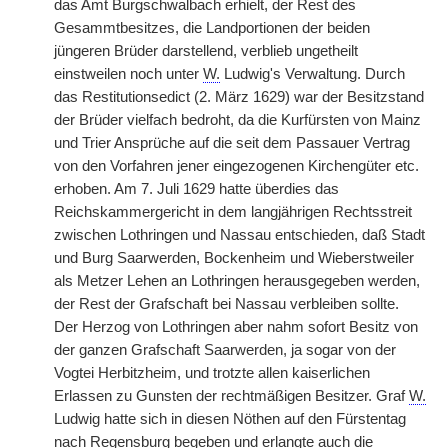
das Amt Burgschwalbach erhielt, der Rest des
Gesammtbesitzes, die Landportionen der beiden
jüngeren Brüder darstellend, verblieb ungetheilt
einstweilen noch unter
W.
Ludwig's Verwaltung. Durch
das Restitutionsedict (2. März 1629) war der Besitzstand
der Brüder vielfach bedroht, da die Kurfürsten von Mainz
und Trier Ansprüche auf die seit dem Passauer Vertrag
von den Vorfahren jener eingezogenen Kirchengüter etc.
erhoben. Am 7. Juli 1629 hatte überdies das
Reichskammergericht in dem langjährigen Rechtsstreit
zwischen Lothringen und Nassau entschieden, daß Stadt
und Burg Saarwerden, Bockenheim und Wieberstweiler
als Metzer Lehen an Lothringen herausgegeben werden,
der Rest der Grafschaft bei Nassau verbleiben sollte.
Der Herzog von Lothringen aber nahm sofort Besitz von
der ganzen Grafschaft Saarwerden, ja sogar von der
Vogtei Herbitzheim, und trotzte allen kaiserlichen
Erlassen zu Gunsten der rechtmäßigen Besitzer. Graf
W.
Ludwig hatte sich in diesen Nöthen auf den Fürstentag
nach Regensburg begeben und erlangte auch die