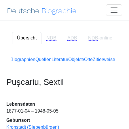
Deutsche
Biographie
Übersicht
NDB
ADB
NDB
-online
Biographien
Quellen
Literatur
Objekte
Orte
Zitierweise
Puşcariu, Sextil
Lebensdaten
1877-01-04 – 1948-05-05
Geburtsort
Kronstadt (Siebenbürgen)