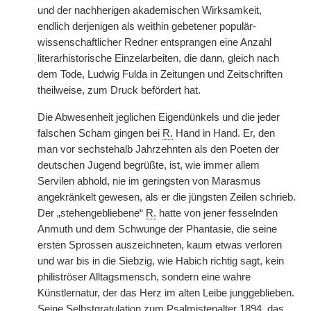
und der nachherigen akademischen Wirksamkeit,
endlich derjenigen als weithin gebetener populär-
wissenschaftlicher Redner entsprangen eine Anzahl
literarhistorische Einzelarbeiten, die dann, gleich nach
dem Tode, Ludwig Fulda in Zeitungen und Zeitschriften
theilweise, zum Druck befördert hat.
Die Abwesenheit jeglichen Eigendünkels und die jeder
falschen Scham gingen bei
R.
Hand in Hand. Er, den
man vor sechstehalb Jahrzehnten als den Poeten der
deutschen Jugend begrüßte, ist, wie immer allem
Servilen abhold, nie im geringsten von Marasmus
angekränkelt gewesen, als er die jüngsten Zeilen schrieb.
Der „stehengebliebene“
R.
hatte von jener fesselnden
Anmuth und dem Schwunge der Phantasie, die seine
ersten Sprossen auszeichneten, kaum etwas verloren
und war bis in die Siebzig, wie Habich richtig sagt, kein
philiströser Alltagsmensch, sondern eine wahre
Künstlernatur, der das Herz im alten Leibe junggeblieben.
Seine Selbstgratulation zum Psalmistenalter 1894, das