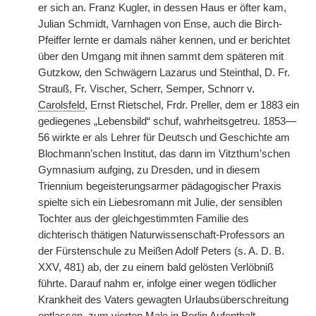
er sich an. Franz Kugler, in dessen Haus er öfter kam,
Julian Schmidt, Varnhagen von Ense, auch die Birch-
Pfeiffer lernte er damals näher kennen, und er berichtet
über den Umgang mit ihnen sammt dem späteren mit
Gutzkow, den Schwägern Lazarus und Steinthal, D. Fr.
Strauß, Fr. Vischer, Scherr, Semper, Schnorr v.
Carolsfeld
, Ernst Rietschel, Frdr. Preller, dem er 1883 ein
gediegenes „Lebensbild“ schuf, wahrheitsgetreu. 1853—
56 wirkte er als Lehrer für Deutsch und Geschichte am
Blochmann’schen Institut, das dann im Vitzthum’schen
Gymnasium aufging, zu Dresden, und in diesem
Triennium begeisterungsarmer pädagogischer Praxis
spielte sich ein Liebesromann mit Julie, der sensiblen
Tochter aus der gleichgestimmten Familie des
dichterisch thätigen Naturwissenschaft-Professors an
der Fürstenschule zu Meißen Adolf Peters (s. A. D. B.
XXV, 481) ab, der zu einem bald gelösten Verlöbniß
führte. Darauf nahm er, infolge einer wegen tödlicher
Krankheit des Vaters gewagten Urlaubsüberschreitung