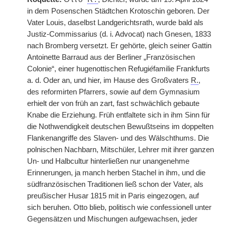
in dem Posenschen Städtchen Krotoschin geboren. Der
Vater Louis, daselbst Landgerichtsrath, wurde bald als
Justiz-Commissarius (d. i. Advocat) nach Gnesen, 1833
nach Bromberg versetzt. Er gehörte, gleich seiner Gattin
Antoinette Barraud aus der Berliner „Französischen
Colonie“, einer hugenottischen Refugi
é
familie Frankfurts
a. d. Oder an, und hier, im Hause des Großvaters
R.
,
des reformirten Pfarrers, sowie auf dem Gymnasium
erhielt der von früh an zart, fast schwächlich gebaute
Knabe die Erziehung. Früh entfaltete sich in ihm Sinn für
die Nothwendigkeit deutschen Bewußtseins im doppelten
Flankenangriffe des Slaven- und des Wälschthums. Die
polnischen Nachbarn, Mitschüler, Lehrer mit ihrer ganzen
Un- und Halbcultur hinterließen nur unangenehme
Erinnerungen, ja manch herben Stachel in ihm, und die
südfranzösischen Traditionen ließ schon der Vater, als
preußischer Husar 1815 mit in Paris eingezogen, auf
sich beruhen. Otto blieb, politisch wie confessionell unter
Gegensätzen und Mischungen aufgewachsen, jeder