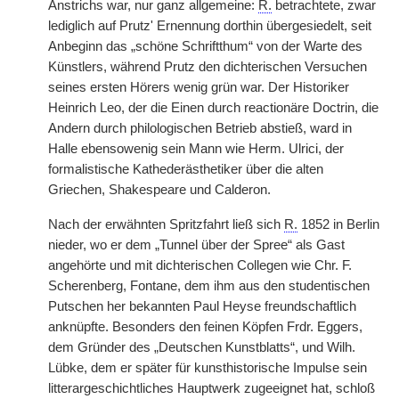
Anstrichs war, nur ganz allgemeine:
R.
betrachtete, zwar
lediglich auf Prutz' Ernennung dorthin übergesiedelt, seit
Anbeginn das „schöne Schriftthum“ von der Warte des
Künstlers, während Prutz den dichterischen Versuchen
seines ersten Hörers wenig grün war. Der Historiker
Heinrich Leo, der die Einen durch reactionäre Doctrin, die
Andern durch philologischen Betrieb abstieß, ward in
Halle ebensowenig sein Mann wie Herm. Ulrici, der
formalistische Kathederästhetiker über die alten
Griechen, Shakespeare und Calderon.
Nach der erwähnten Spritzfahrt ließ sich
R.
1852 in Berlin
nieder, wo er dem „Tunnel über der Spree“ als Gast
angehörte und mit dichterischen Collegen wie Chr. F.
Scherenberg, Fontane, dem ihm aus den studentischen
Putschen her bekannten Paul Heyse freundschaftlich
anknüpfte. Besonders den feinen Köpfen Frdr. Eggers,
dem Gründer des „Deutschen Kunstblatts“, und Wilh.
Lübke, dem er später für kunsthistorische Impulse sein
litterargeschichtliches Hauptwerk zugeeignet hat, schloß