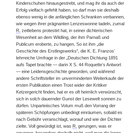
Kinderschuhen hinausgestrebt, und mag ihr da auch der
Erfolg vielfach gefehlt haben, so darf man sie deshalb
ebenso wenig in die anfänglichen Schranken verbannen,
wie wegen ihrer prägnanten Lenzeswonne tadeln, zumal
R.
zeitlebens protestirt hat, in seiner dichterischen
Wesenheit an dem Wildling, der ihm Parnaß und
Publicum eroberte, zu hangen. So ist ihm „die
Geschichte des Erstlingswerks“, die K. E. Franzos'
lehrreiche Umfrage in der „Deutschen Dichtung 1891
aufs Tapet brachte — darin X S. 44 Roquette's Antwort
— eine Leidensgeschichte geworden, und während
andere Schriftsteller im unverminderten Weiterkaufe der
ersten Publikation einen Trost wider der Kritiker
Ketzergericht finden, hat er es oft heimlich verwünscht,
sich in solch dauernder Gunst der Lesewelt sonnen zu
dürfen. Unparteiisches Votum muß den Vorrang der
späteren Schöpfungen unbedingt einräumen, sobald es
nach Gebühr veranschlagt, worauf und wie der Dichter
zielte. Voll gewürdigt ist, was
R.
gerungen, was er