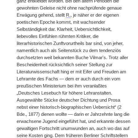
ganz entkleidet worden. Bei den ältern Perioden die
gewohnten Geleise nicht ohne nachprüfende genaue
Erwägung gehend, stellt
R.
, je näher er der eigenen
poetischen Epoche kommt, mit wachsender
Selbständigkeit dar. Klarheit, Uebersichtlichkeit,
liebevolles Einfühlen rühmten Kritiker, die
literarhistorischen Zunftvorurtheils bar sind, von jeher,
namentlich auch als Seitenstück zu dem tendenziös
durchsetzten weit bekannten Buche Vilmar's. Trotz aller
Bescheidenheit rücksichtlich seiner Stellung zur
Literaturwissenschaft hing er mit Eifer und Freuden am
Lehramte des Fachs — dem er auch durch ein vom
preußischen Ministerium bei ihm veranlaßtes
„Deutsches Lesebuch für höhere Lehranstalten.
Ausgewählte Stücke deutscher Dichtung und Prosa
nebst einer historisch-biographischen Uebersicht“ (2
Bde., 1877) dienen wollte — darin er Jahrzehnte lang die
erwachsene Jugend eingeführt hat, und erkannte dessen
gewaltigen Fortschritt unumwunden an, auch wo das auf
seine Kosten ging. Dem früheren Berliner Schriftstellern