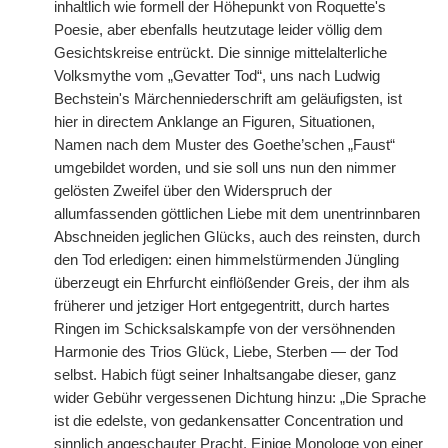
inhaltlich wie formell der Höhepunkt von Roquette's
Poesie, aber ebenfalls heutzutage leider völlig dem
Gesichtskreise entrückt. Die sinnige mittelalterliche
Volksmythe vom „Gevatter Tod“, uns nach Ludwig
Bechstein's Märchenniederschrift am geläufigsten, ist
hier in directem Anklange an Figuren, Situationen,
Namen nach dem Muster des Goethe’schen „Faust“
umgebildet worden, und sie soll uns nun den nimmer
gelösten Zweifel über den Widerspruch der
allumfassenden göttlichen Liebe mit dem unentrinnbaren
Abschneiden jeglichen Glücks, auch des reinsten, durch
den Tod erledigen: einen himmelstürmenden Jüngling
überzeugt ein Ehrfurcht einflößender Greis, der ihm als
früherer und jetziger Hort entgegentritt, durch hartes
Ringen im Schicksalskampfe von der versöhnenden
Harmonie des Trios Glück, Liebe, Sterben — der Tod
selbst. Habich fügt seiner Inhaltsangabe dieser, ganz
wider Gebühr vergessenen Dichtung hinzu: „Die Sprache
ist die edelste, von gedankensatter Concentration und
sinnlich angeschauter Pracht. Einige Monologe von einer