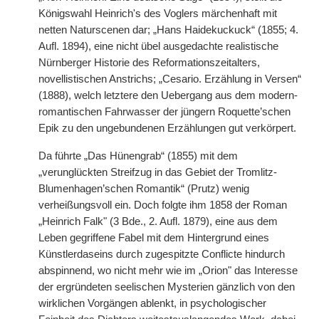
Königswahl Heinrich's des Voglers märchenhaft mit
netten Naturscenen dar; „Hans Haidekuckuck“ (1855; 4.
Aufl. 1894), eine nicht übel ausgedachte realistische
Nürnberger Historie des Reformationszeitalters,
novellistischen Anstrichs; „Cesario. Erzählung in Versen“
(1888), welch letztere den Uebergang aus dem modern-
romantischen Fahrwasser der jüngern Roquette’schen
Epik zu den ungebundenen Erzählungen gut verkörpert.
Da führte „Das Hünengrab“ (1855) mit dem
„verunglückten Streifzug in das Gebiet der Tromlitz-
Blumenhagen’schen Romantik“ (Prutz) wenig
verheißungsvoll ein. Doch folgte ihm 1858 der Roman
„Heinrich Falk" (3 Bde., 2. Aufl. 1879), eine aus dem
Leben gegriffene Fabel mit dem Hintergrund eines
Künstlerdaseins durch zugespitzte Conflicte hindurch
abspinnend, wo nicht mehr wie im „Orion" das Interesse
der ergründeten seelischen Mysterien gänzlich von den
wirklichen Vorgängen ablenkt, in psychologischer