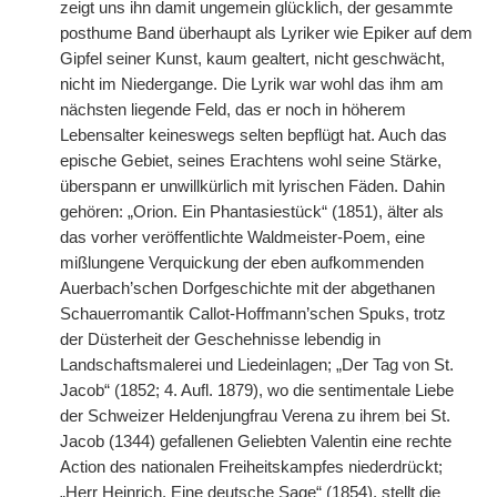
zeigt uns ihn damit ungemein glücklich, der gesammte
posthume Band überhaupt als Lyriker wie Epiker auf dem
Gipfel seiner Kunst, kaum gealtert, nicht geschwächt,
nicht im Niedergange. Die Lyrik war wohl das ihm am
nächsten liegende Feld, das er noch in höherem
Lebensalter keineswegs selten bepflügt hat. Auch das
epische Gebiet, seines Erachtens wohl seine Stärke,
überspann er unwillkürlich mit lyrischen Fäden. Dahin
gehören: „Orion. Ein Phantasiestück“ (1851), älter als
das vorher veröffentlichte Waldmeister-Poem, eine
mißlungene Verquickung der eben aufkommenden
Auerbach’schen Dorfgeschichte mit der abgethanen
Schauerromantik Callot-Hoffmann’schen Spuks, trotz
der Düsterheit der Geschehnisse lebendig in
Landschaftsmalerei und Liedeinlagen; „Der Tag von St.
Jacob“ (1852; 4. Aufl. 1879), wo die sentimentale Liebe
der Schweizer Heldenjungfrau Verena zu ihrem
|
bei St.
Jacob (1344) gefallenen Geliebten Valentin eine rechte
Action des nationalen Freiheitskampfes niederdrückt;
„Herr Heinrich. Eine deutsche Sage“ (1854), stellt die