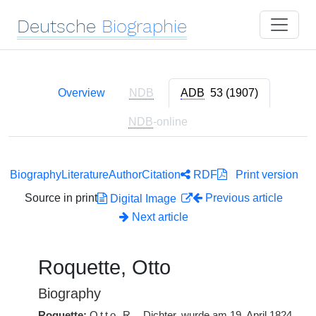
Deutsche
Biographie
Overview
NDB
ADB
53 (1907)
NDB
-online
Biography
Literature
Author
Citation
RDF
Print version
Source in print
Previous article
Digital Image
Next article
Roquette, Otto
Biography
Roquette:
Otto
R.
, Dichter, wurde am 19. April 1824