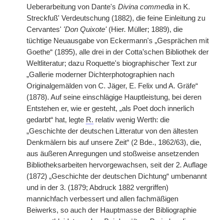
Ueberarbeitung von Dante's
Divina commedia
in K.
Streckfuß' Verdeutschung (1882), die feine Einleitung zu
Cervantes'
'Don Quixote'
(Hier. Müller; 1889), die
tüchtige Neuausgabe von Eckermann's „Gesprächen mit
Goethe“ (1895), alle drei in der Cotta’schen Bibliothek der
Weltliteratur; dazu Roquette's biographischer Text zur
„Gallerie moderner Dichterphotographien nach
Originalgemälden von C. Jäger, E. Felix und A. Gräfe“
(1878). Auf seine einschlägige Hauptleistung, bei deren
Entstehen er, wie er gesteht, „als Poet doch innerlich
gedarbt“ hat, legte
R.
relativ wenig Werth: die
„Geschichte der deutschen Litteratur von den ältesten
Denkmälern bis auf unsere Zeit“ (2 Bde., 1862/63), die,
aus äußeren Anregungen und stoßweise ansetzenden
Bibliotheksarbeiten hervorgewachsen, seit der 2. Auflage
(1872) „Geschichte der deutschen Dichtung“ umbenannt
und in der 3. (1879; Abdruck 1882 vergriffen)
mannichfach verbessert und allen fachmäßigen
Beiwerks, so auch der Hauptmasse der Bibliographie