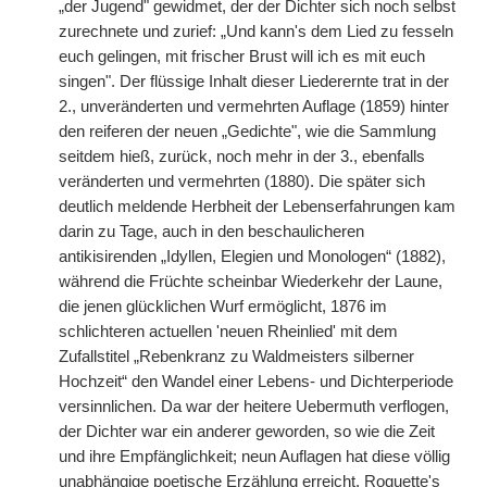
„der Jugend" gewidmet, der der Dichter sich noch selbst
zurechnete und zurief: „Und kann's dem Lied zu fesseln
euch gelingen, mit frischer Brust will ich es mit euch
singen". Der flüssige Inhalt dieser Liederernte trat in der
2., unveränderten und vermehrten Auflage (1859) hinter
den reiferen der neuen „Gedichte", wie die Sammlung
seitdem hieß, zurück, noch mehr in der 3., ebenfalls
veränderten und vermehrten (1880). Die später sich
deutlich meldende Herbheit der Lebenserfahrungen kam
darin zu Tage, auch in den beschaulicheren
antikisirenden „Idyllen, Elegien und Monologen“ (1882),
während die Früchte scheinbar Wiederkehr der Laune,
die jenen glücklichen Wurf ermöglicht, 1876 im
schlichteren actuellen 'neuen Rheinlied' mit dem
Zufallstitel „Rebenkranz zu Waldmeisters silberner
Hochzeit“ den Wandel einer Lebens- und Dichterperiode
versinnlichen. Da war der heitere Uebermuth verflogen,
der Dichter war ein anderer geworden, so wie die Zeit
und ihre Empfänglichkeit; neun Auflagen hat diese völlig
unabhängige poetische Erzählung erreicht. Roquette's