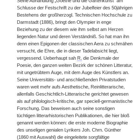
Seine Abhandlung „Goethe und die Gartenkunst“ am
Schlusse der Festschrift zu der Jubelfeier des 50jährigen
Bestehens der großherzogl. Technischen Hochschule zu
Darmstadt (1886), bringt den Olympier in enge
Beziehung zu der diesem wie ihm selbst am Herzen
liegenden Natur und deren Verständniß. So hat man ihn
denn einen Epigonen der classischen Aera zu schmähen
versucht, die Ehre, die in dieser Tadelabsicht liegt,
vergessend. Ueberhaupt sah
R.
die Denkmale der
Poesie, den ganzen weiten Bezirk der schönen Litteratur,
mit ungetrübtem Auge, mit dem Auge des Künstlers an.
Seine Universitäts- und anschließenden Privatstudien
waren weit mehr aufs Aesthetische, Reinlitterarische,
allenfalls Geschichtlich-Litterarische gerichtet gewesen
als auf philologisch-kritische, gar speciell-germanistische
Forschung. Das beweisen auch seine sonstigen
tüchtigen litterarhistorischen Publikationen, die hier bloß
genannt werden können: die erste moderne Biographie
des unseligen genialen Lyrikers Joh. Chrn. Günther
(1860 mit Auswahl) die eingeleitete sorgfältige