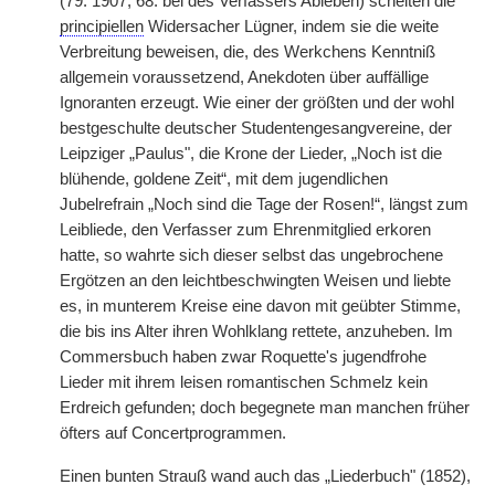
(79. 1907; 68. bei des Verfassers Ableben) schelten die
principiellen
Widersacher Lügner, indem sie die weite
Verbreitung beweisen, die, des Werkchens Kenntniß
allgemein voraussetzend, Anekdoten über auffällige
Ignoranten erzeugt. Wie einer der größten und der wohl
bestgeschulte deutscher Studentengesangvereine, der
Leipziger „Paulus", die Krone der Lieder, „Noch ist die
blühende, goldene Zeit“, mit dem jugendlichen
Jubelrefrain „Noch sind die Tage der Rosen!“, längst zum
Leibliede, den Verfasser zum Ehrenmitglied erkoren
hatte, so wahrte sich dieser selbst das ungebrochene
Ergötzen an den leichtbeschwingten Weisen und liebte
es, in munterem Kreise eine davon mit geübter Stimme,
die bis ins Alter ihren Wohlklang rettete, anzuheben. Im
Commersbuch haben zwar Roquette's jugendfrohe
Lieder mit ihrem leisen romantischen Schmelz kein
Erdreich gefunden; doch begegnete man manchen früher
öfters auf Concertprogrammen.
Einen bunten Strauß wand auch das „Liederbuch" (1852),