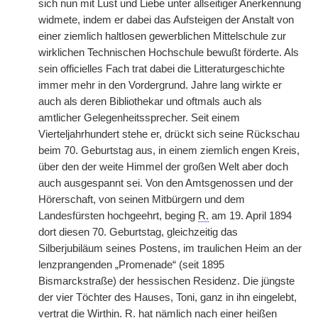
sich nun mit Lust und Liebe unter allseitiger Anerkennung
widmete, indem er dabei das Aufsteigen der Anstalt von
einer ziemlich haltlosen gewerblichen Mittelschule zur
wirklichen Technischen Hochschule bewußt förderte. Als
sein officielles Fach trat dabei die Litteraturgeschichte
immer mehr in den Vordergrund. Jahre lang wirkte er
auch als deren Bibliothekar und oftmals auch als
amtlicher Gelegenheitssprecher. Seit einem
Vierteljahrhundert stehe er, drückt sich seine Rückschau
beim 70. Geburtstag aus, in einem ziemlich engen Kreis,
über den der weite Himmel der großen Welt aber doch
auch ausgespannt sei. Von den Amtsgenossen und der
Hörerschaft, von seinen Mitbürgern und dem
Landesfürsten hochgeehrt, beging
R.
am 19. April 1894
dort diesen 70. Geburtstag, gleichzeitig das
Silberjubiläum seines Postens, im traulichen Heim an der
lenzprangenden „Promenade“ (seit 1895
Bismarckstraße) der hessischen Residenz. Die jüngste
der vier Töchter des Hauses, Toni, ganz in ihn eingelebt,
vertrat die Wirthin.
R.
hat nämlich nach einer heißen