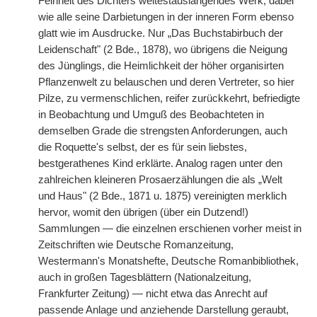
Feinheit des Dichters weitestauslangendes Werk, dabei
wie alle seine Darbietungen in der inneren Form ebenso
glatt wie im Ausdrucke. Nur „Das Buchstabirbuch der
Leidenschaft" (2 Bde., 1878), wo übrigens die Neigung
des Jünglings, die Heimlichkeit der höher organisirten
Pflanzenwelt zu belauschen und deren Vertreter, so hier
Pilze, zu vermenschlichen, reifer zurückkehrt, befriedigte
in Beobachtung und Umguß des Beobachteten in
demselben Grade die strengsten Anforderungen, auch
die Roquette's selbst, der es für sein liebstes,
bestgerathenes Kind erklärte. Analog ragen unter den
zahlreichen kleineren Prosaerzählungen die als „Welt
und Haus" (2 Bde., 1871 u. 1875) vereinigten merklich
hervor, womit den übrigen (über ein Dutzend!)
Sammlungen — die einzelnen erschienen vorher meist in
Zeitschriften wie Deutsche Romanzeitung,
Westermann's Monatshefte, Deutsche Romanbibliothek,
auch in großen Tagesblättern (Nationalzeitung,
Frankfurter Zeitung) — nicht etwa das Anrecht auf
passende Anlage und anziehende Darstellung geraubt,