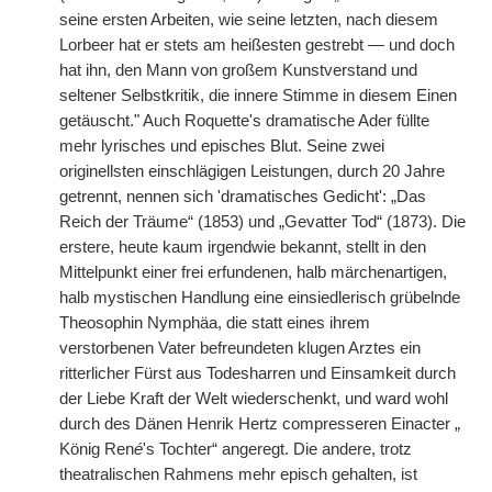
seine ersten Arbeiten, wie seine letzten, nach diesem
Lorbeer hat er stets am heißesten gestrebt — und doch
hat ihn, den Mann von großem Kunstverstand und
seltener Selbstkritik, die innere Stimme in diesem Einen
getäuscht." Auch Roquette's dramatische Ader füllte
mehr lyrisches und episches Blut. Seine zwei
originellsten einschlägigen Leistungen, durch 20 Jahre
getrennt, nennen sich 'dramatisches Gedicht': „Das
Reich der Träume“ (1853) und „Gevatter Tod“ (1873). Die
erstere, heute kaum irgendwie bekannt, stellt in den
Mittelpunkt einer frei erfundenen, halb märchenartigen,
halb mystischen Handlung eine einsiedlerisch grübelnde
Theosophin Nymphäa, die statt eines ihrem
verstorbenen Vater
|
befreundeten klugen Arztes ein
ritterlicher Fürst aus Todesharren und Einsamkeit durch
der Liebe Kraft der Welt wiederschenkt, und ward wohl
durch des Dänen Henrik Hertz compresseren Einacter „
König Ren
é
's Tochter“ angeregt. Die andere, trotz
theatralischen Rahmens mehr episch gehalten, ist