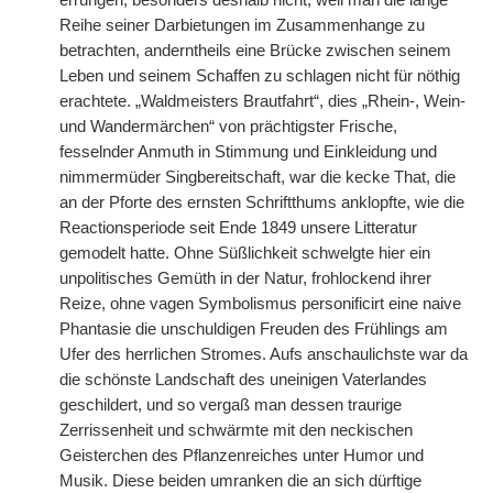
errungen, besonders deshalb nicht, weil man die lange
Reihe seiner Darbietungen im Zusammenhange zu
betrachten, anderntheils eine Brücke zwischen seinem
Leben und seinem Schaffen zu schlagen nicht für nöthig
erachtete. „Waldmeisters Brautfahrt“, dies „Rhein-, Wein-
und Wandermärchen“ von prächtigster Frische,
fesselnder Anmuth in Stimmung und Einkleidung und
nimmermüder Singbereitschaft, war die kecke That, die
an der Pforte des ernsten Schriftthums anklopfte, wie die
Reactionsperiode seit Ende 1849 unsere Litteratur
gemodelt hatte. Ohne Süßlichkeit schwelgte hier ein
unpolitisches Gemüth in der Natur, frohlockend ihrer
Reize, ohne vagen Symbolismus personificirt eine naive
Phantasie die unschuldigen Freuden des Frühlings am
Ufer des herrlichen Stromes. Aufs anschaulichste war da
die schönste Landschaft des uneinigen Vaterlandes
geschildert, und so vergaß man dessen traurige
Zerrissenheit und schwärmte mit den neckischen
Geisterchen des Pflanzenreiches unter Humor und
Musik. Diese beiden umranken die an sich dürftige