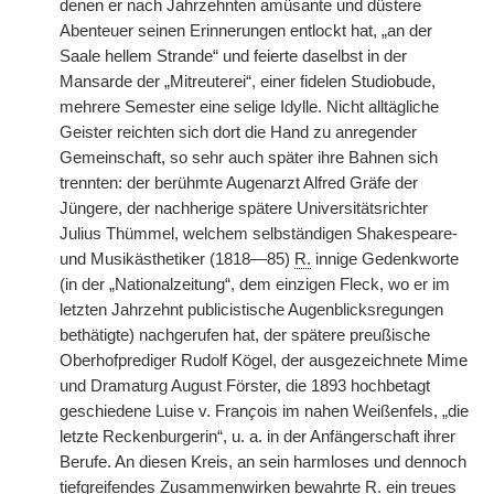
denen er nach Jahrzehnten amüsante und düstere
Abenteuer seinen Erinnerungen entlockt hat, „an der
Saale hellem Strande“ und feierte daselbst in der
Mansarde der „Mitreuterei“, einer fidelen Studiobude,
mehrere Semester eine selige Idylle. Nicht alltägliche
Geister reichten sich dort die Hand zu anregender
Gemeinschaft, so sehr auch später ihre Bahnen sich
trennten: der berühmte Augenarzt Alfred Gräfe der
Jüngere, der nachherige spätere Universitätsrichter
Julius Thümmel, welchem selbständigen Shakespeare-
und Musikästhetiker (1818—85)
R.
innige Gedenkworte
(in der „Nationalzeitung“, dem einzigen Fleck, wo er im
letzten Jahrzehnt publicistische Augenblicksregungen
bethätigte) nachgerufen hat, der spätere preußische
Oberhofprediger Rudolf Kögel, der ausgezeichnete Mime
und Dramaturg August Förster, die 1893 hochbetagt
geschiedene Luise v. Fran
ç
ois im nahen Weißenfels, „die
letzte Reckenburgerin“, u. a. in der Anfängerschaft ihrer
Berufe. An diesen Kreis, an sein harmloses und dennoch
tiefgreifendes Zusammenwirken bewahrte
R.
ein treues