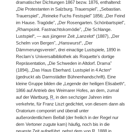
dramatischer Dichtungen 1867 bezw. 1876, enthaltend:
„Die Protestanten in Salzburg. Trauerspiel", „Sebastian.
Trauerspiel", „Reineke Fuchs Festspiel" 1856; „Der Feind
im Hause. Tragödie", „Der Rosengarten. Schönbartspiel",
„Rhampsinit. Fastnachtskomödie", „Die Schlange.
Lustspiel“, — aus jüngerer Zeit „Lanzelot“ (1887), „Der
Schelm von Bergen", „Hanswurst“, „Der
Dämmerungsverein“, drei einactige Lustspiele, 1890 in
Reclam's Universalbibliothek als Roquette's dortige
Repräsentation, „Die Schweden in Altdorf. Drama"
(1894), „Das Haus Eberhard. Lustspiel in 4 Acten“
(gedruckt als Darmstädter Bühnenhandschrift). Eine
kleine Gruppe bilden die „Legende der heiligen Elisabeth“,
1866 auf Antrieb des Weimarer Hofes, an dem, zumal
auf der Wartburg,
R.
in den sechziger Jahren intim
verkehrte, für Franz Liszt gedichtet, von diesem dann als
Oratorium componirt und überall unter
außerordentlichem Beifall (der freilich in der Regel nur
dem Vertoner zugute kam) häufig, noch bis in die
neueste Zeit aufgeführt, nebst dem von
R.
1888 in