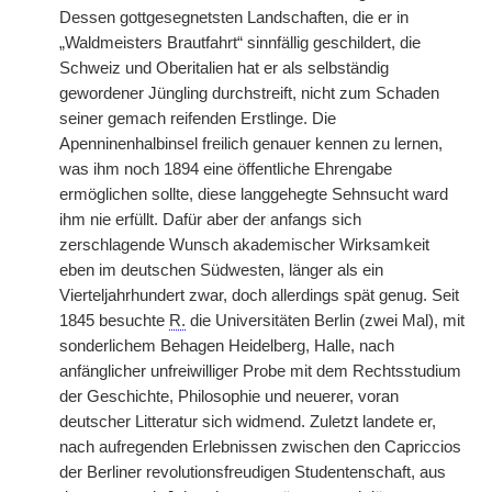
Dessen gottgesegnetsten Landschaften, die er in
„Waldmeisters Brautfahrt“ sinnfällig geschildert, die
Schweiz und Oberitalien hat er als selbständig
gewordener Jüngling durchstreift, nicht zum Schaden
seiner gemach reifenden Erstlinge. Die
Apenninenhalbinsel freilich genauer kennen zu lernen,
was ihm noch 1894 eine öffentliche Ehrengabe
ermöglichen sollte, diese langgehegte Sehnsucht ward
ihm nie erfüllt. Dafür aber der
|
anfangs sich
zerschlagende Wunsch akademischer Wirksamkeit
eben im deutschen Südwesten, länger als ein
Vierteljahrhundert zwar, doch allerdings spät genug. Seit
1845 besuchte
R.
die Universitäten Berlin (zwei Mal), mit
sonderlichem Behagen Heidelberg, Halle, nach
anfänglicher unfreiwilliger Probe mit dem Rechtsstudium
der Geschichte, Philosophie und neuerer, voran
deutscher Litteratur sich widmend. Zuletzt landete er,
nach aufregenden Erlebnissen zwischen den Capriccios
der Berliner revolutionsfreudigen Studentenschaft, aus