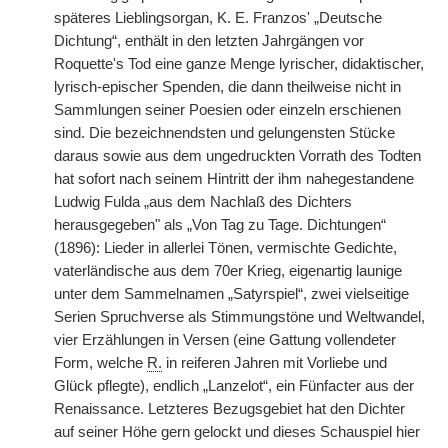
späteres Lieblingsorgan, K. E. Franzos' „Deutsche
Dichtung“, enthält in den letzten Jahrgängen vor
Roquette's Tod eine ganze Menge lyrischer, didaktischer,
lyrisch-epischer Spenden, die dann theilweise nicht in
Sammlungen seiner Poesien oder einzeln erschienen
sind. Die bezeichnendsten und gelungensten Stücke
daraus sowie aus dem ungedruckten Vorrath des Todten
hat sofort nach seinem Hintritt der ihm nahegestandene
Ludwig Fulda „aus dem Nachlaß des Dichters
herausgegeben" als „Von Tag zu Tage. Dichtungen“
(1896): Lieder in allerlei Tönen, vermischte Gedichte,
vaterländische aus dem 70er Krieg, eigenartig launige
unter dem Sammelnamen „Satyrspiel“, zwei vielseitige
Serien Spruchverse als Stimmungstöne und Weltwandel,
vier Erzählungen in Versen (eine Gattung vollendeter
Form, welche
R.
in reiferen Jahren mit Vorliebe und
Glück pflegte), endlich „Lanzelot“, ein Fünfacter aus der
Renaissance. Letzteres Bezugsgebiet hat den Dichter
auf seiner Höhe gern gelockt und dieses Schauspiel hier