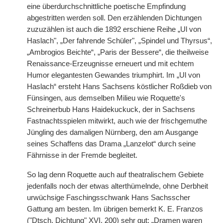
eine überdurchschnittliche poetische Empfindung
abgestritten werden soll. Den erzählenden Dichtungen
zuzuzählen ist auch die 1892 erschiene Reihe „Ul von
Haslach", „Der fahrende Schüler", „Spindel und Thyrsus“,
„Ambrogios Beichte“, „Paris der Bessere“, die theilweise
Renaissance-Erzeugnisse erneuert und mit echtem
Humor elegantesten Gewandes triumphirt. Im „Ul von
Haslach“ ersteht Hans Sachsens köstlicher Roßdieb von
Fünsingen, aus demselben Milieu wie Roquette's
Schreinerbub Hans Haidekuckuck, der in Sachsens
Fastnachtsspielen mitwirkt, auch wie der frischgemuthe
Jüngling des damaligen Nürnberg, den am Ausgange
seines Schaffens das Drama „Lanzelot“ durch seine
Fährnisse in der Fremde begleitet.
So lag denn Roquette auch auf theatralischem Gebiete
jedenfalls noch der etwas alterthümelnde, ohne Derbheit
urwüchsige Faschingsschwank Hans Sachsscher
Gattung am besten. Im übrigen bemerkt K. E. Franzos
("Dtsch. Dichtung" XVI, 200) sehr gut: „Dramen waren