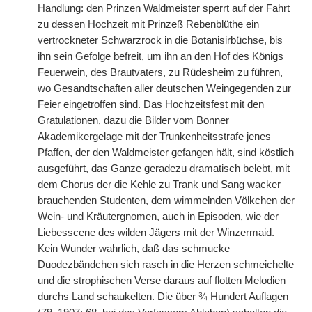
Handlung: den Prinzen Waldmeister sperrt auf der Fahrt
zu dessen Hochzeit mit Prinzeß Rebenblüthe ein
vertrockneter Schwarzrock in die Botanisirbüchse, bis
ihn sein Gefolge befreit, um ihn an den Hof des Königs
Feuerwein, des Brautvaters, zu Rüdesheim zu führen,
wo Gesandtschaften aller deutschen Weingegenden zur
Feier eingetroffen sind. Das Hochzeitsfest mit den
Gratulationen, dazu die Bilder vom Bonner
Akademikergelage mit der Trunkenheitsstrafe jenes
Pfaffen, der den Waldmeister gefangen hält, sind köstlich
ausgeführt, das Ganze geradezu dramatisch belebt, mit
dem Chorus der die Kehle zu Trank und Sang wacker
brauchenden Studenten, dem wimmelnden Völkchen der
Wein- und Kräutergnomen, auch in Episoden, wie der
Liebesscene des wilden Jägers mit der Winzermaid.
Kein Wunder wahrlich, daß das schmucke
Duodezbändchen sich rasch in die Herzen schmeichelte
und die strophischen Verse daraus auf flotten Melodien
durchs Land schaukelten. Die über ¾ Hundert Auflagen