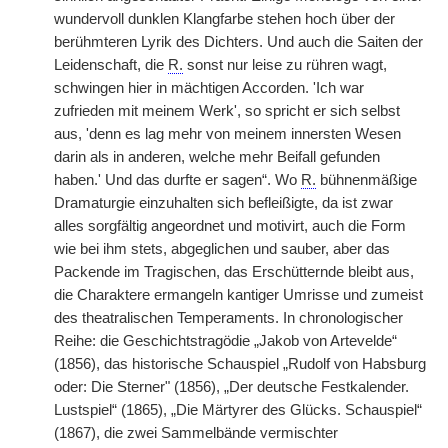
wundervoll dunklen Klangfarbe stehen hoch über der
berühmteren Lyrik des Dichters. Und auch die Saiten der
Leidenschaft, die
R.
sonst nur leise zu rühren wagt,
schwingen hier in mächtigen Accorden. 'Ich war
zufrieden mit meinem Werk', so spricht er sich selbst
aus, 'denn es lag mehr von meinem innersten Wesen
darin als in anderen, welche mehr Beifall gefunden
haben.' Und das durfte er sagen“. Wo
R.
bühnenmäßige
Dramaturgie einzuhalten sich befleißigte, da ist zwar
alles sorgfältig angeordnet und motivirt, auch die Form
wie bei ihm stets, abgeglichen und sauber, aber das
Packende im Tragischen, das Erschütternde bleibt aus,
die Charaktere ermangeln kantiger Umrisse und zumeist
des theatralischen Temperaments. In chronologischer
Reihe: die Geschichtstragödie „Jakob von Artevelde“
(1856), das historische Schauspiel „Rudolf von Habsburg
oder: Die Sterner" (1856), „Der deutsche Festkalender.
Lustspiel“ (1865), „Die Märtyrer des Glücks. Schauspiel“
(1867), die zwei Sammelbände vermischter