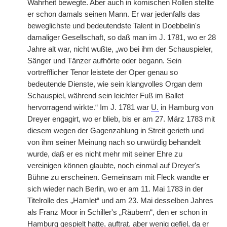
Wahrheit bewegte. Aber auch in komischen Rollen stellte
er schon damals seinen Mann. Er war jedenfalls das
beweglichste und bedeutendste Talent in Doebbelin's
damaliger Gesellschaft, so daß man im J. 1781, wo er 28
Jahre alt war, nicht wußte, „wo bei ihm der Schauspieler,
Sänger und Tänzer aufhörte oder begann. Sein
vortrefflicher Tenor leistete der Oper genau so
bedeutende Dienste, wie sein klangvolles Organ dem
Schauspiel, während sein leichter Fuß im Ballet
hervorragend wirkte.“ Im J. 1781 war
U.
in Hamburg von
Dreyer engagirt, wo er blieb, bis er am 27. März 1783 mit
diesem wegen der Gagenzahlung in Streit gerieth und
von ihm seiner Meinung nach so unwürdig behandelt
wurde, daß er es nicht mehr mit seiner Ehre zu
vereinigen können glaubte, noch einmal auf Dreyer's
Bühne zu erscheinen. Gemeinsam mit Fleck wandte er
sich wieder nach Berlin, wo er am 11. Mai 1783 in der
Titelrolle des „Hamlet“ und am 23. Mai desselben Jahres
als Franz Moor in Schiller's „Räubern“, den er schon in
Hamburg gespielt hatte, auftrat, aber wenig gefiel, da er