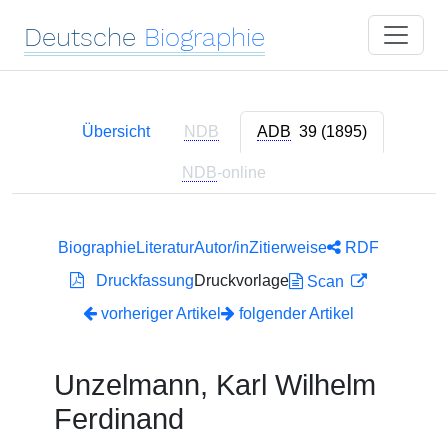
Deutsche
Biographie
Übersicht
NDB
ADB
39 (1895)
NDB
-online
Biographie
Literatur
Autor/in
Zitierweise
RDF
Druckfassung
Druckvorlage
Scan
vorheriger Artikel
folgender Artikel
Unzelmann, Karl Wilhelm
Ferdinand