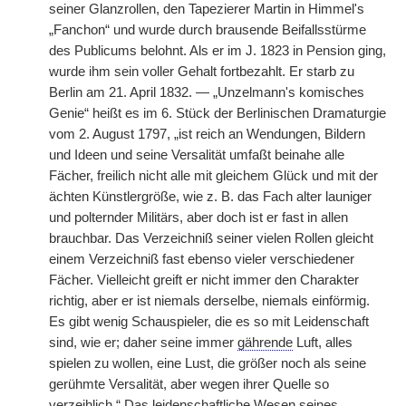
seiner Glanzrollen, den Tapezierer Martin in Himmel's
„Fanchon“ und wurde durch brausende Beifallsstürme
des Publicums belohnt. Als er im J. 1823 in Pension ging,
wurde ihm sein voller Gehalt fortbezahlt. Er starb zu
Berlin am 21. April 1832. — „Unzelmann's komisches
Genie“ heißt es im 6. Stück der Berlinischen Dramaturgie
vom 2. August 1797, „ist reich an Wendungen, Bildern
und Ideen und seine Versalität umfaßt beinahe alle
Fächer, freilich nicht alle mit gleichem Glück und mit der
ächten Künstlergröße, wie z. B. das Fach alter launiger
und polternder Militärs, aber doch ist er fast in allen
brauchbar. Das Verzeichniß seiner vielen Rollen gleicht
einem Verzeichniß fast ebenso vieler verschiedener
Fächer. Vielleicht greift er nicht immer den Charakter
richtig, aber er ist niemals derselbe, niemals einförmig.
Es gibt wenig Schauspieler, die es so mit Leidenschaft
sind, wie er; daher seine immer
gährende
Luft, alles
spielen zu wollen, eine Lust, die größer noch als seine
gerühmte Versalität, aber wegen ihrer Quelle so
verzeihlich.“ Das leidenschaftliche Wesen seines