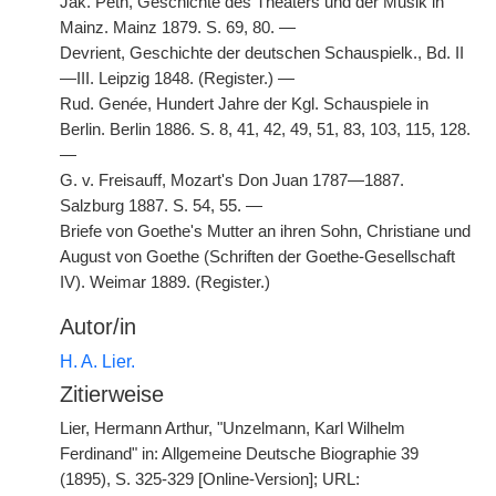
Jak. Peth, Geschichte des Theaters und der Musik in
Mainz. Mainz 1879. S. 69, 80. —
Devrient, Geschichte der deutschen Schauspielk., Bd. II
—III. Leipzig 1848. (Register.) —
Rud. Gen
é
e, Hundert Jahre der Kgl. Schauspiele in
Berlin. Berlin 1886. S. 8, 41, 42, 49, 51, 83, 103, 115, 128.
—
G. v. Freisauff, Mozart's Don Juan 1787—1887.
Salzburg 1887. S. 54, 55. —
Briefe von Goethe's Mutter an ihren Sohn, Christiane und
August von Goethe (Schriften der Goethe-Gesellschaft
IV). Weimar 1889. (Register.)
Autor/in
H. A. Lier.
Zitierweise
Lier, Hermann Arthur, "Unzelmann, Karl Wilhelm
Ferdinand" in: Allgemeine Deutsche Biographie 39
(1895), S. 325-329 [Online-Version]; URL: