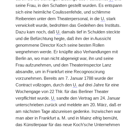
seine Frau, in den Schatten gestellt wurden. Es entspann
sich eine heimliche Coulissenfehde, und schlimme
Reibereien unter dem Theaterpersonal, in die
U.
stark
verwickelt wurde, bedrohten das Gedeihen des Instituts.
Dazu kam noch, daß
U.
damals tief in Schulden steckte
und die Befürchtung hegte, daß ihm der in Aussicht
genommene Director Koch seine besten Rollen
wegnehmen werde. Er knüpfte also Verhandlungen mit
Berlin an, wo man nicht abgeneigt war, ihn und seine
Frau aufzunehmen, und den Theaterinspector Lanz
absandte, um in Frankfurt eine Recognoscirung
vorzunehmen. Bereits am 7. Januar 1788 wurde der
Contract vollzogen, durch den
U.
auf drei Jahre für eine
Wochengage von 22 Thlr. für das Berliner Theater
verpflichtet wurde.
U.
sandte den Vertrag am 24. Januar
unterschrieben zurück und meldete am 20. März, daß er
am nächsten Tage abzureisen gedenke. Inzwischen war
man aber in Frankfurt a. M. und in Mainz eifrig bemüht,
das Künstlerpaar für das neue Koch’sche Unternehmen