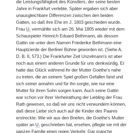
die Leistungsfähigkeit des Künstlers, der seine besten
Jahre in Frankfurt verlebte. Später ergaben sich aber
unausgleichbare Differenzen zwischen den beiden
Gatten, so daß ihre Ehe im J. 1803 geschieden wurde.
Frau
U.
vermählte sich am 26. Mai 1805 wieder mit dem
Schauspieler Heinrich Eduard Bethmann, als dessen
Gattin sie unter dem Namen Friederike Bethmann eine
Hauptzierde der Berliner Bühne geworden ist. (Siehe A.
D. B. II, 573.) Die Frankfurter Zeit Unzelmann's ist aber
noch aus einem anderen Grunde für uns denkwürdig. Er
hatte das Glück während ihr der Mutter Goethe's nahe
zu treten, die an seinem Spiel großen Gefallen fand und
sich seiner annahm und für ihn sorgte, wie nur eine
Mutter für ihren Sohn sorgen kann. Auch seine Gattin
war schon vor ihrer Verheirathung der Liebling der Frau
Rath gewesen, so daß wir uns nicht verwundern können,
daß diese Liebe sich auch auf die Kinder des Paares
erstreckte. Wie wir aus den Briefen, die Goethe's Mutter
später an
U.
geschrieben hat, ersehen, pflegte sie mit der
ganzen Familie einen regen Verkehr. Gar manche