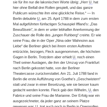
sie für ihn nur die lakonischen Worte übrig: „Herr
U.
hat
hier ohne Beifall drei Rollen gespielt, und das ganze
Publicum wünschte ihm eine glückliche Reise.“ — In
Berlin debutirte
U.
am 25. April 1788 in dem zum ersten
Mal aufgeführten fünfactigen Schauspiel Iffland's: „Das
Bewußtsein", in dem er unter lebhafter Anerkennung der
Zuschauer die Rolle des „jungen Ruhberg“ creirte. Er wie
seine Frau, die in der Oper „Nina oder Wahnsinn aus
Liebe“ die Berliner gleich bei ihrem ersten Auftreten
entzückte, bezogen, Fleck ausgenommen, die höchsten
Gagen in Berlin. Trotzdem aber erhielt
U.
noch einen
Theil seiner Auslagen, die ihm der Umzug von Frankfurt
nach Berlin gekostet hatte, von der Berliner
Theatercasse zurückerstattet. Am 21. Juli 1788 fand in
Berlin die erste Aufführung von Goethe's „Geschwistern“
statt und zwar in einer Besetzung, wie sie besser kaum
gedacht werden konnte. Fleck gab den Wilhelm,
U.
den
Fabrice und seine Frau die Marianne. Der Erfolg war ein
ausgezeichneter, da jeder ganz an seinem Platze
gewesen war.
U.
trat auch noch in Berlin in Opernrollen