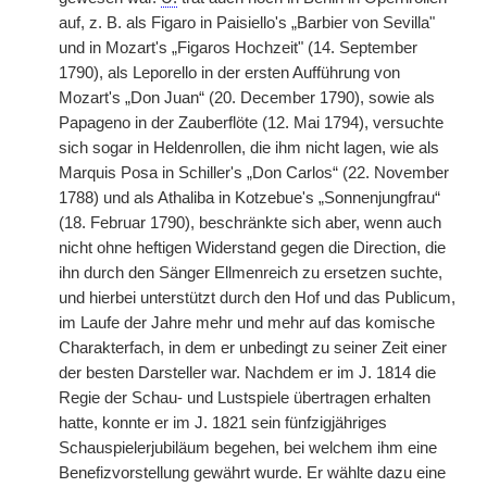
auf, z. B. als Figaro in Paisiello's „Barbier von Sevilla"
und in Mozart's „Figaros Hochzeit" (14. September
1790), als Leporello in der ersten Aufführung von
Mozart's „Don Juan“ (20. December 1790), sowie als
Papageno in der Zauberflöte (12. Mai 1794), versuchte
sich sogar in Heldenrollen, die ihm nicht lagen, wie als
Marquis Posa in Schiller's „Don Carlos“ (22. November
1788) und als Athaliba in Kotzebue's „Sonnenjungfrau“
(18. Februar 1790), beschränkte sich aber, wenn auch
nicht ohne heftigen Widerstand gegen die Direction, die
ihn durch den Sänger Ellmenreich zu ersetzen suchte,
und hierbei unterstützt durch den Hof und das Publicum,
im Laufe der Jahre mehr und mehr auf das komische
Charakterfach, in dem er unbedingt zu seiner Zeit einer
der besten Darsteller war. Nachdem er im J. 1814 die
Regie der Schau- und Lustspiele übertragen erhalten
hatte, konnte er im J. 1821 sein fünfzigjähriges
Schauspielerjubiläum begehen, bei welchem ihm eine
Benefizvorstellung gewährt wurde. Er wählte dazu eine