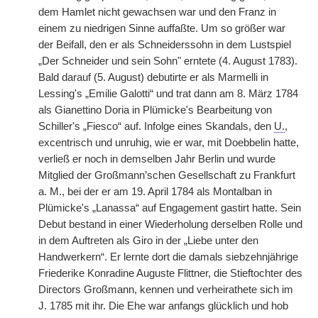
dem Hamlet nicht gewachsen war und den Franz in
einem zu niedrigen Sinne auffaßte. Um so größer war
der Beifall, den er als Schneiderssohn in dem Lustspiel
„Der Schneider und sein Sohn" erntete (4. August 1783).
Bald darauf (5. August) debutirte er als Marmelli in
Lessing's „Emilie Galotti“ und trat dann am 8. März 1784
als Gianettino Doria in Plümicke's Bearbeitung von
Schiller's „Fiesco“ auf. Infolge eines Skandals, den
U.
,
excentrisch und unruhig, wie er war, mit Doebbelin hatte,
verließ er noch in demselben Jahr Berlin und wurde
Mitglied der Großmann’schen Gesellschaft zu Frankfurt
a. M., bei der er am 19. April 1784 als Montalban in
Plümicke's „Lanassa“ auf Engagement gastirt hatte. Sein
Debut bestand in einer Wiederholung derselben Rolle und
in dem Auftreten als Giro in der „Liebe unter den
Handwerkern“. Er lernte dort die damals siebzehnjährige
Friederike Konradine Auguste Flittner, die Stieftochter des
Directors Großmann, kennen und verheirathete sich im
J. 1785 mit ihr. Die Ehe war anfangs glücklich und hob