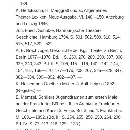
—189. —
K. Herloßsohn, H. Marggraff und a., Allgemeines
Theater-Lexikon. Neue Ausgabe. VI, 148—150. Altenburg
und Leipzig 1846. —
Joh. Friedr. Schütze, Hamburgische Theater-
Geschichte, Hamburg 1794. S. 501, 502, 509, 510, 514,
515, 517, 520—522. —
A. E. Brachvogel, Geschichte der Kgl. Theater zu Berlin.
Berlin 1877—1878. Bd. I. S. 260, 278, 289, 290, 307, 308,
329, 340, 343. Bd. II. S. 109, 115—119, 140—142, 144,
154, 161, 166—170, 177—179, 208, 267, 325—328, 347,
382—384, 399—392, 402—407. —
K. Heinemann Goethe's Mutter. 3. Aufl. Leipzig 1892.
(Register.) —
E. Mentzel, Schillers Jugenddramen zum ersten Male
auf der Frankfurter Bühne I, II, im Archiv für Frankfurter
Geschichte und Kunst 3. Folge. Bd. 3 und 4. Frankfurt a.
M. 1891—1892. (Bd. III. S. 254, 255, 256, 259, 264, 290.
Bd. IV. S. 77, 113, 116, 129—133.) —