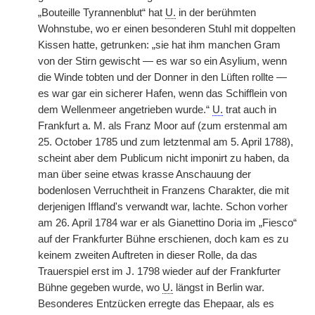
„Bouteille Tyrannenblut“ hat
U.
in der berühmten
Wohnstube, wo er einen besonderen Stuhl mit doppelten
Kissen hatte, getrunken: „sie hat ihm manchen Gram
von der Stirn gewischt — es war so ein Asylium, wenn
die Winde tobten und der Donner in
|
den Lüften rollte —
es war gar ein sicherer Hafen, wenn das Schifflein von
dem Wellenmeer angetrieben wurde.“
U.
trat auch in
Frankfurt a. M. als Franz Moor auf (zum erstenmal am
25. October 1785 und zum letztenmal am 5. April 1788),
scheint aber dem Publicum nicht imponirt zu haben, da
man über seine etwas krasse Anschauung der
bodenlosen Verruchtheit in Franzens Charakter, die mit
derjenigen Iffland's verwandt war, lachte. Schon vorher
am 26. April 1784 war er als Gianettino Doria im „Fiesco“
auf der Frankfurter Bühne erschienen, doch kam es zu
keinem zweiten Auftreten in dieser Rolle, da das
Trauerspiel erst im J. 1798 wieder auf der Frankfurter
Bühne gegeben wurde, wo
U.
längst in Berlin war.
Besonderes Entzücken erregte das Ehepaar, als es