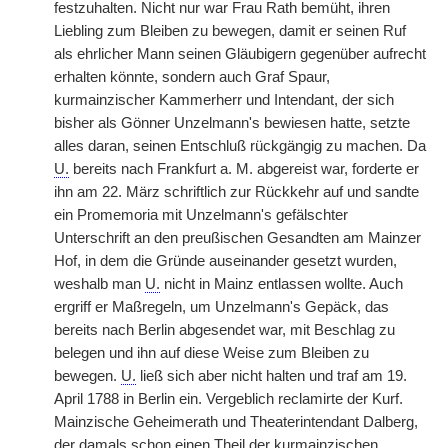
festzuhalten. Nicht nur war Frau Rath bemüht, ihren
Liebling zum Bleiben zu bewegen, damit er seinen Ruf
als ehrlicher Mann seinen Gläubigern gegenüber aufrecht
erhalten könnte, sondern auch Graf Spaur,
kurmainzischer Kammerherr und Intendant, der sich
bisher als Gönner Unzelmann's bewiesen hatte, setzte
alles daran, seinen Entschluß rückgängig zu machen. Da
U.
bereits nach Frankfurt a. M. abgereist war, forderte er
ihn am 22. März schriftlich zur Rückkehr auf und sandte
ein Promemoria mit Unzelmann's gefälschter
Unterschrift an den preußischen Gesandten am Mainzer
Hof, in dem die Gründe auseinander gesetzt wurden,
weshalb man
U.
nicht in Mainz entlassen wollte. Auch
ergriff er Maßregeln, um Unzelmann's Gepäck, das
bereits nach Berlin abgesendet war, mit Beschlag zu
belegen und ihn auf diese Weise zum Bleiben zu
bewegen.
U.
ließ sich aber nicht halten und traf am 19.
April 1788 in Berlin ein. Vergeblich reclamirte der Kurf.
Mainzische Geheimerath und Theaterintendant Dalberg,
der damals schon einen Theil der kurmainzischen