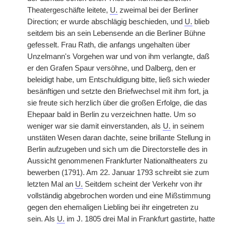
Theatergeschäfte leitete,
U.
zweimal bei der Berliner
Direction; er wurde abschlägig beschieden,
|
und
U.
blieb
seitdem bis an sein Lebensende an die Berliner Bühne
gefesselt. Frau Rath, die anfangs ungehalten über
Unzelmann's Vorgehen war und von ihm verlangte, daß
er den Grafen Spaur versöhne, und Dalberg, den er
beleidigt habe, um Entschuldigung bitte, ließ sich wieder
besänftigen und setzte den Briefwechsel mit ihm fort, ja
sie freute sich herzlich über die großen Erfolge, die das
Ehepaar bald in Berlin zu verzeichnen hatte. Um so
weniger war sie damit einverstanden, als
U.
in seinem
unstäten Wesen daran dachte, seine brillante Stellung in
Berlin aufzugeben und sich um die Directorstelle des in
Aussicht genommenen Frankfurter Nationaltheaters zu
bewerben (1791). Am 22. Januar 1793 schreibt sie zum
letzten Mal an
U.
Seitdem scheint der Verkehr von ihr
vollständig abgebrochen worden und eine Mißstimmung
gegen den ehemaligen Liebling bei ihr eingetreten zu
sein. Als
U.
im J. 1805 drei Mal in Frankfurt gastirte, hatte