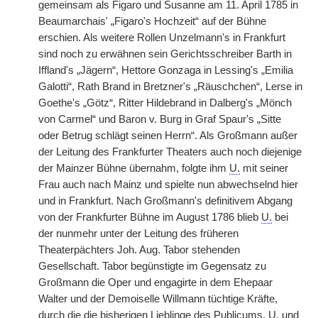
gemeinsam als Figaro und Susanne am 11. April 1785 in
Beaumarchais' „Figaro's Hochzeit“ auf der Bühne
erschien. Als weitere Rollen Unzelmann's in Frankfurt
sind noch zu erwähnen sein Gerichtsschreiber Barth in
Iffland's „Jägern“, Hettore Gonzaga in Lessing's „Emilia
Galotti“, Rath Brand in Bretzner's „Räuschchen“, Lerse in
Goethe's „Götz“, Ritter Hildebrand in Dalberg's „Mönch
von Carmel“ und Baron v. Burg in Graf Spaur's „Sitte
oder Betrug schlägt seinen Herrn“. Als Großmann außer
der Leitung des Frankfurter Theaters auch noch diejenige
der Mainzer Bühne übernahm, folgte ihm
U.
mit seiner
Frau auch nach Mainz und spielte nun abwechselnd hier
und in Frankfurt. Nach Großmann's definitivem Abgang
von der Frankfurter Bühne im August 1786 blieb
U.
bei
der nunmehr unter der Leitung des früheren
Theaterpächters Joh. Aug. Tabor stehenden
Gesellschaft. Tabor begünstigte im Gegensatz zu
Großmann die Oper und engagirte in dem Ehepaar
Walter und der Demoiselle Willmann tüchtige Kräfte,
durch die die bisherigen Lieblinge des Publicums,
U.
und