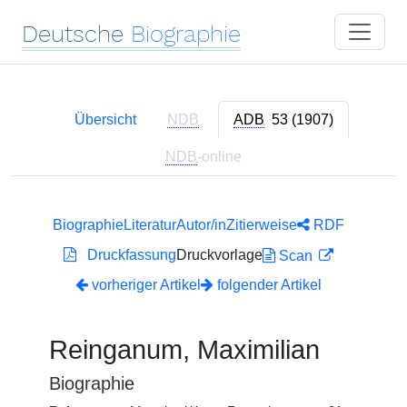
Deutsche
Biographie
Übersicht
NDB
ADB
53 (1907)
NDB
-online
Biographie
Literatur
Autor/in
Zitierweise
RDF
Druckfassung
Druckvorlage
Scan
vorheriger Artikel
folgender Artikel
Reinganum, Maximilian
Biographie