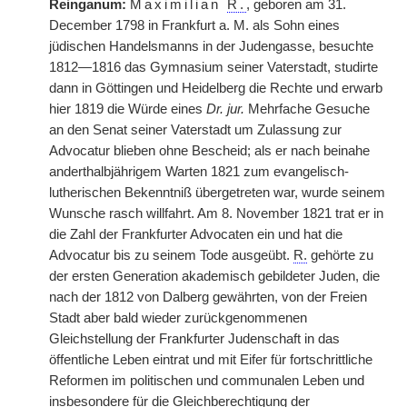
Reinganum:
Maximilian
R.
, geboren am 31.
December 1798 in Frankfurt a. M. als Sohn eines
jüdischen Handelsmanns in der Judengasse, besuchte
1812—1816 das Gymnasium seiner Vaterstadt, studirte
dann in Göttingen und Heidelberg die Rechte und erwarb
hier 1819 die Würde eines
Dr. jur.
Mehrfache Gesuche
an den Senat seiner Vaterstadt um Zulassung zur
Advocatur blieben ohne Bescheid; als er nach beinahe
anderthalbjährigem Warten 1821 zum evangelisch-
lutherischen Bekenntniß übergetreten war, wurde seinem
Wunsche rasch willfahrt. Am 8. November 1821 trat er in
die Zahl der Frankfurter Advocaten ein und hat die
Advocatur bis zu seinem Tode ausgeübt.
R.
gehörte zu
der ersten Generation akademisch gebildeter Juden, die
nach der 1812 von Dalberg gewährten, von der Freien
Stadt aber bald wieder zurückgenommenen
Gleichstellung der Frankfurter Judenschaft in das
öffentliche Leben eintrat und mit Eifer für fortschrittliche
Reformen im politischen und communalen Leben und
insbesondere für die Gleichberechtigung der