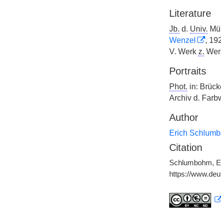
Literature
Jb.
d.
Univ.
Mün
Wenzel
, 19
V. Werk
z.
Wer
Portraits
Phot.
in: Brück
Archiv d. Farb
Author
Erich Schlum
Citation
Schlumbohm, Eri
https://www.de