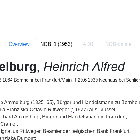
Overview
NDB
1 (1953)
ADB
NDB
-online
lburg
,
Heinrich Alfred
.1864 Bornheim bei Frankfurt/Main,
†
29.6.1939 Neuhaus bei Schlier
b Ammelburg (1825–65), Bürger und Handelsmann zu Bornhei
ia Franziska Octavie Rittweger (
*
1827) aus Brüssel;
rhard Ammelburg, Bürger und Handelsmann in Frankfurt;
 Cramer;
Ignatius Rittweger, Beamter der belgischen Bank Frankfurt;
anziska Dumont;