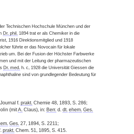
der Technischen Hochschule München und der
m
Dr. phil.
1894 trat er als Chemiker in die
ist, 1916 Direktionsmitglied und 1918
lcher führte er das Novocain für lokale
etrieb um. Bei der Fusion der Höchster Farbwerke
men und mit der Leitung der pharmazeutischen
es
Dr. med.
h. c, 1928 die Universität Giessen die
naphthaline sind von grundlegender Bedeutung für
Journal f.
prakt.
Chemie 48, 1893, S. 286;
olin (mit
A.
Claus), in:
Berr.
d.
dt.
ehem.
Ges.
hem.
Ges.
27, 1894, S. 2211;
f.
prakt.
Chem. 51, 1895, S. 415.