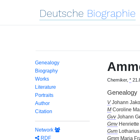
Deutsche
Biographie
Amme
Genealogy
Biography
Works
Chemiker,
*
21.8
Literature
Genealogy
Portraits
V
Johann Jako
Author
M
Coroline Mar
Citation
Gvv
Johann Ge
Gmv
Henriette
Network
Gvm
Lotharius 
RDF
Gmm
Maria Fr