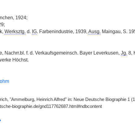
chen, 1924;
29;
k,
Werksztg.
d.
IG
. Farbenindustrie, 1939,
Ausg.
Maingau, S. 19
e, Nachrr.bl. f. d. Verkaufsgemeinsch. Bayer Leverkusen,
Jg.
8, 
werke Höchst.
bohm
ch, "Ammelburg, Heinrich Alfred" in: Neue Deutsche Biographie 1 (19
utsche-biographie.de/gnd117762687.html#ndbcontent