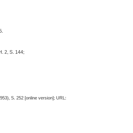
5.
H. 2, S. 144;
53), S. 252 [online version]; URL: