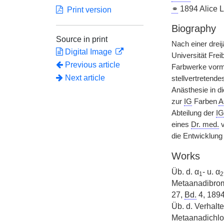
⚭
1894 Alice L
Print version
Biography
Source in print
Nach einer dreij
Digital Image
Universität Fre
Previous article
Farbwerke vorma
Next article
stellvertretende
Anästhesie in di
zur
IG
Farben
A
Abteilung der
IG
eines
Dr. med.
v
die Entwicklung 
Works
Üb. d. α
- u. α
1
2
Metaanadibromc
27,
Bd.
4, 1894
Üb. d. Verhalte
Metaanadichlor