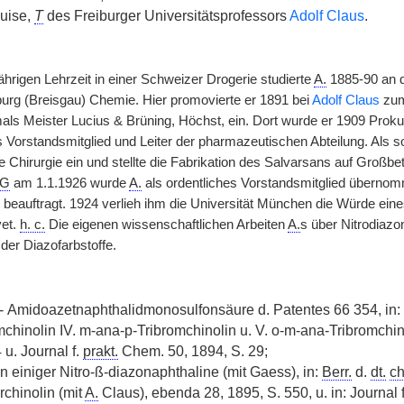
uise,
T
des Freiburger Universitätsprofessors
Adolf Claus
.
ährigen Lehrzeit in einer Schweizer Drogerie studierte
A.
1885-90 an 
iburg (Breisgau) Chemie. Hier promovierte er 1891 bei
Adolf Claus
zu
ls Meister Lucius & Brüning, Höchst, ein. Dort wurde er 1909 Prokur
s Vorstandsmitglied und Leiter der pharmazeutischen Abteilung. Als so
e Chirurgie ein und stellte die Fabrikation des Salvarsans auf Großb
G
am 1.1.1926 wurde
A.
als ordentliches Vorstandsmitglied übernom
beauftragt. 1924 verlieh ihm die Universität München die Würde ein
et.
h. c.
Die eigenen wissenschaftlichen Arbeiten
A.
s über Nitrodiazo
der Diazofarbstoffe.
- Amidoazetnaphthalidmonosulfonsäure d. Patentes 66 354, in: 
hinolin IV. m-ana-p-Tribromchinolin u. V. o-m-ana-Tribromchin
 u. Journal f.
prakt.
Chem. 50, 1894, S. 29;
n einiger Nitro-ß-diazonaphthaline (mit Gaess), in:
Berr.
d.
dt.
c
chinolin (mit
A.
Claus), ebenda 28, 1895, S. 550, u. in: Journal 