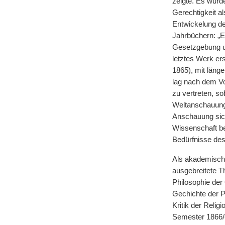
zeigte. Es wurde
Gerechtigkeit a
Entwickelung der
Jahrbüchern: „En
Gesetzgebung un
letztes Werk er
1865), mit läng
lag nach dem Vor
zu vertreten, s
Weltanschauung
Anschauung sich
Wissenschaft bea
Bedürfnisse des 
Als akademische
ausgebreitete Th
Philosophie der
Gechichte der P
Kritik der Relig
Semester 1866/6