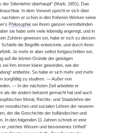
s der Sittenlehre überhaupt“ (Marb. 1851). Das
brauchbar. In dem Vorwort spricht er sich über
, nachdem er schon in den früheren Werken seine
her's
Philosophie
sei ihrem ganzen vermittelnden
er sie habe sehr viele lebendig angeregt, und in
ein Zuhörer gewesen sei, habe er sich zu dessen
 Schärfe die Begriffe entwickele, und durch ihren
hlt. Je mehr er aber selbst fortgeschritten sei,
g auf die letzten Gründe der geistigen
es sei ihm immer klarer geworden, wie der
ndung“ entbehre. So habe er sich mehr und mehr
n sorgfältig zu studiren. — Außer von
en. — In der nächsten Zeit arbeitete er
ehr als die andern bekannt gemacht hat und auch
osophischen Moral, Rechts- und Staatslehre der
der moralischen und socialen Lehren der neueren
sen, der die Geschichte der holländischen und
. In den folgenden 11 Jahren schrieb er eine
n er „reiches Wissen und besonnenes Urtheil"