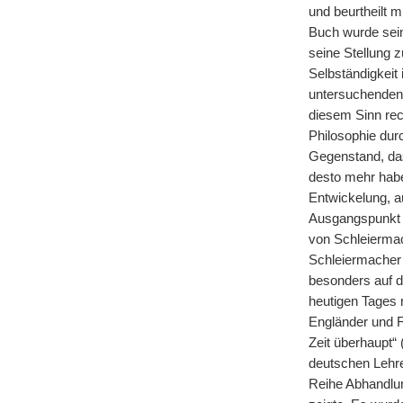
und beurtheilt m
Buch wurde sein
seine Stellung 
Selbständigkeit 
untersuchenden 
diesem Sinn rec
Philosophie durc
Gegenstand, das 
desto mehr habe 
Entwickelung, au
Ausgangspunkt v
von Schleiermac
Schleiermacher
besonders auf d
heutigen Tages 
Engländer und F
Zeit überhaupt“
deutschen Lehre
Reihe Abhandlun