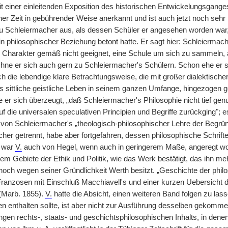
it einer einleitenden Exposition des historischen Entwickelungsgange
er Zeit in gebührender Weise anerkannt und ist auch jetzt noch sehr 
zu Schleiermacher aus, als dessen Schüler er angesehen worden war
in philosophischer Beziehung betont hatte. Er sagt hier: Schleiermac
Charakter gemäß nicht geeignet, eine Schule um sich zu sammeln, ab
hne er sich auch gern zu Schleiermacher's Schülern. Schon ehe er s
h die lebendige klare Betrachtungsweise, die mit großer dialektischer
sittliche geistliche Leben in seinem ganzen Umfange, hingezogen gefü
er sich überzeugt, „daß Schleiermacher's Philosophie nicht tief genu
f die universalen speculativen Principien und Begriffe zurückging"; 
on Schleiermacher's „theologisch-philosophischer Lehre der Begrü
her getrennt, habe aber fortgefahren, dessen philosophische Schrifte
 war
V.
auch von Hegel, wenn auch in geringerem Maße, angeregt word
em Gebiete der Ethik und Politik, wie das Werk bestätigt, das ihn m
noch wegen seiner Gründlichkeit Werth besitzt. „Geschichte der phil
ranzosen mit Einschluß Macchiavell's und einer kurzen Uebersicht 
 (Marb. 1855).
V.
hatte die Absicht, einen weiteren Band folgen zu las
n enthalten sollte, ist aber nicht zur Ausführung desselben gekommen
gen rechts-, staats- und geschichtsphilosophischen Inhalts, in dene