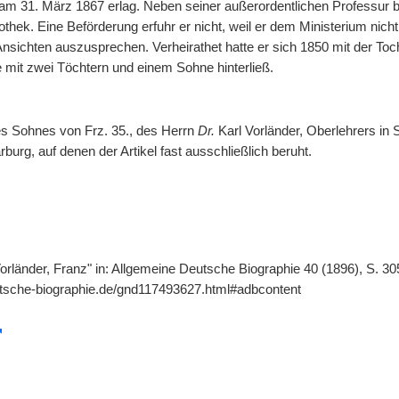
r am 31. März 1867 erlag. Neben seiner außerordentlichen Professur be
iothek. Eine Beförderung erfuhr er nicht, weil er dem Ministerium nicht
Ansichten auszusprechen. Verheirathet hatte er sich 1850 mit der To
e mit zwei Töchtern und einem Sohne hinterließ.
es Sohnes von Frz. 35., des Herrn
Dr.
Karl Vorländer, Oberlehrers in 
rburg, auf denen der Artikel fast ausschließlich beruht.
orländer, Franz" in: Allgemeine Deutsche Biographie 40 (1896), S. 305
utsche-biographie.de/gnd117493627.html#adbcontent