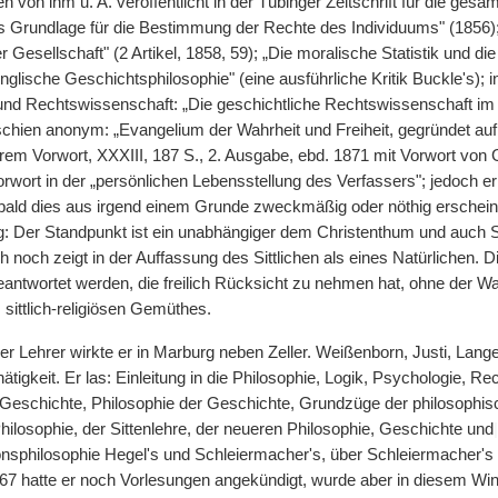
n von ihm u. A. veröffentlicht in der Tübinger Zeitschrift für die g
ls Grundlage für die Bestimmung der Rechte des Individuums" (1856);
 Gesellschaft" (2 Artikel, 1858, 59); „Die moralische Statistik und die 
glische Geschichtsphilosophie" (eine ausführliche Kritik Buckle's); in P
d Rechtswissenschaft: „Die geschichtliche Rechtswissenschaft im K
schien anonym: „Evangelium der Wahrheit und Freiheit, gegründet auf 
erem Vorwort, XXXIII, 187 S., 2. Ausgabe, ebd. 1871 mit Vorwort von
wort in der „persönlichen Lebensstellung des Verfassers"; jedoch erklä
obald dies aus irgend einem Grunde zweckmäßig oder nöthig erscheine
: Der Standpunkt ist ein unabhängiger dem Christenthum und auch 
 noch zeigt in der Auffassung des Sittlichen als eines Natürlichen. 
ntwortet werden, die freilich Rücksicht zu nehmen hat, ohne der Wahr
sittlich-religiösen Gemüthes.
r Lehrer wirkte er in Marburg neben Zeller. Weißenborn, Justi, Lange
ätigkeit. Er las: Einleitung in die Philosophie, Logik, Psychologie, Re
 Geschichte, Philosophie der Geschichte, Grundzüge der philosophisc
hilosophie, der Sittenlehre, der neueren Philosophie, Geschichte und
|
ionsphilosophie Hegel's und Schleiermacher's, über Schleiermacher's 
7 hatte er noch Vorlesungen angekündigt, wurde aber in diesem Wi