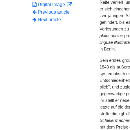
Reife verließ, u
Digital Image
er sich eingehe
Previous article
zweijährigem St
Next article
gehindert, bis 
Vorlesungen zu 
philosophiae
pro
linguae illustrata
in Berlin.
Sein erstes grö
1843 als außero
systematisch en
Entschiedenheit
blieb", und zugl
gegenwärtige po
ihr stellt er ne
letzte auf die 
stellte die kgl.
Schleiermachero 
mit dem Preise g