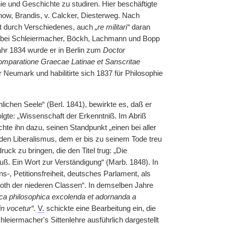
hie und Geschichte zu studiren. Hier beschäftigte
how, Brandis, v. Calcker, Diesterweg. Nach
st durch Verschiedenes, auch
„re militari“
daran
ng bei Schleiermacher, Böckh, Lachmann und Bopp
ahr 1834 wurde er in Berlin zum
Doctor
omparatione Graecae Latinae et Sanscritae
r Neumark und habilitirte sich 1837 für Philosophie
ichen Seele“ (Berl. 1841), bewirkte es, daß er
olgte: „Wissenschaft der Erkenntniß. Im Abriß
te ihn dazu, seinen Standpunkt „einen bei aller
en Liberalismus, dem er bis zu seinem Tode treu
uck zu bringen, die den Titel trug: „Die
uß. Ein Wort zur Verständigung“ (Marb. 1848). In
-, Petitionsfreiheit, deutsches Parlament, als
Noth der niederen Classen“. In demselben Jahre
ica philosophica excolenda et adornanda a
in vocetur“.
V.
schickte eine Bearbeitung ein, die
hleiermacher's Sittenlehre ausführlich dargestellt