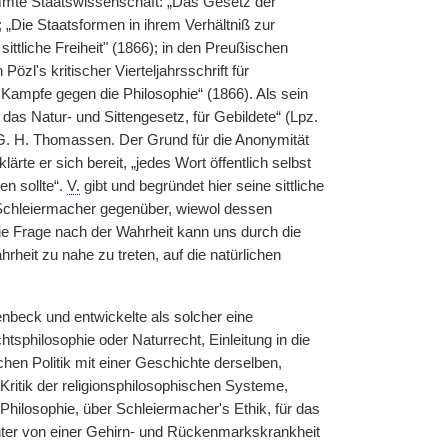
esammte Staatswissenschaft: „Das Gesetz der
 „Die Staatsformen in ihrem Verhältniß zur
sittliche Freiheit" (1866); in den Preußischen
özl's kritischer Vierteljahrsschrift für
ampfe gegen die Philosophie“ (1866). Als sein
das Natur- und Sittengesetz, für Gebildete“ (Lpz.
 G. H. Thomassen. Der Grund für die Anonymität
rte er sich bereit, „jedes Wort öffentlich selbst
n sollte“.
V.
gibt und begründet hier seine sittliche
Schleiermacher gegenüber, wiewol dessen
Die Frage nach der Wahrheit kann uns durch die
heit zu nahe zu treten, auf die natürlichen
nbeck und entwickelte als solcher eine
chtsphilosophie oder Naturrecht, Einleitung in die
hen Politik mit einer Geschichte derselben,
Kritik der religionsphilosophischen Systeme,
Philosophie, über Schleiermacher's Ethik, für das
nter von einer Gehirn- und Rückenmarkskrankheit