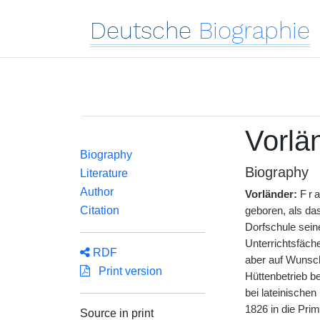
Deutsche
Biographie
Vorlä
Biography
Biography
Literature
Author
Vorländer:
Fr
Citation
geboren, als da
Dorfschule sein
Unterrichtsfäch
RDF
aber auf Wunsch 
Print version
Hüttenbetrieb be
bei lateinische
1826 in die Pr
Source in print