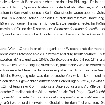
m die Universität Bonn zu beziehen und daselbst Philologie, Philosop
nder mit Jacobi, Spinoza, Platon und hörte Niebuhr, Welcker, v. Münc
udium in Bonn wollte er nach Berlin übersiedeln, wurde aber zunäch
es ihm 1832 gelang, seinen Plan auszuführen und fast zwei Jahre la
hören, von denen ihn namentlich der Erstgenannte anregte. Im Frühj
movirt auf Grund der Dissertation:
„Elementa doctrinae de casibus c
e“
, war hierauf zwei Jahre Erzieher in einer Familie v. Tresckow in de
ßeres Werk: „Grundlinien einer organischen Wissenschaft der menschl
rdentlicher Professor an die Universität Marburg berufen wurde. Es f
tworfen" (Marb. und Lpz. 1847). Die Bewegung des Jahres 1848 brach
 maßvollen, Verständigung suchenden, praktische Zwecke erstrebend
eich seine edle Menschenliebe in einer politischen Brochüre zum Ausdr
litische Bewegung oder was das deutsche Volk will, soll, kann und m
ben den damals gewöhnlich auftretenden Forderungen: Preß-, Gewissens
der „Einrichtung einer Commission zur Untersuchung und Abhülfe der 
 dänische Gesellschaft der Wissenschaften die Preisfrage:
„Quid in eth
praestitum et effectum sit, disquiratur, exponatur et ad subtilem cris
ekrönt wurde und in erweiterter Gestalt unter dem Titel erschien: „Sc