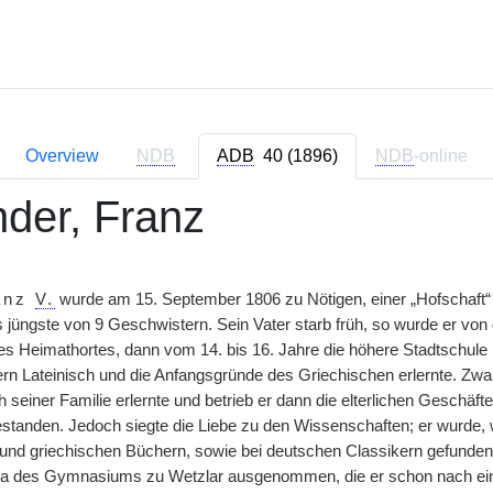
Overview
NDB
ADB
40 (1896)
NDB
-online
nder, Franz
anz
V.
wurde am 15. September 1806 zu Nötigen, einer „Hofschaft“ 
s jüngste von 9 Geschwistern. Sein Vater starb früh, so wurde er von
es Heimathortes, dann vom 14. bis 16. Jahre die höhere Stadtschule
ern Lateinisch und die Anfangsgründe des Griechischen erlernte. Zwa
seiner Familie erlernte und betrieb er dann die elterlichen Geschäft
standen. Jedoch siegte die Liebe zu den Wissenschaften; er wurde, wie
n und griechischen Büchern, sowie bei deutschen Classikern gefunden.
ima des Gymnasiums zu Wetzlar ausgenommen, die er schon nach e