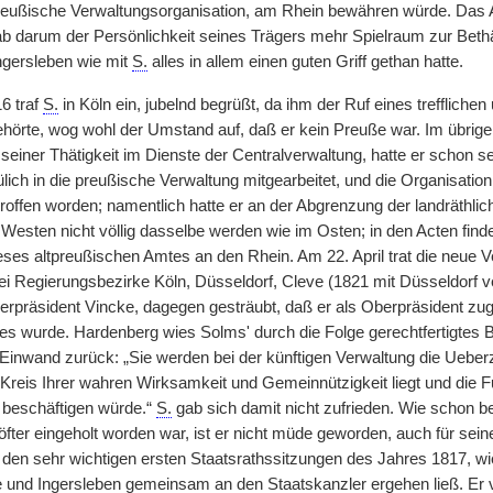
preußische Verwaltungsorganisation, am Rhein bewähren würde. Das
ab darum der Persönlichkeit seines Trägers mehr Spielraum zur Beth
ngersleben wie mit
S.
alles in allem einen guten Griff gethan hatte.
6 traf
S.
in Köln ein, jubelnd begrüßt, da ihm der Ruf eines trefflic
hörte, wog wohl der Umstand auf, daß er kein Preuße war. Im übrig
einer Thätigkeit im Dienste der Centralverwaltung, hatte er schon s
ich in die preußische Verwaltung mitgearbeitet, und die Organisatio
offen worden; namentlich hatte er an der Abgrenzung der landräthlich
Westen nicht völlig dasselbe werden wie im Osten; in den Acten finde
ses altpreußischen Amtes an den Rhein. Am 22. April trat die neue Ve
ei Regierungsbezirke Köln, Düsseldorf, Cleve (1821 mit Düsseldorf ve
erpräsident Vincke, dagegen gesträubt, daß er als Oberpräsident zu
es wurde. Hardenberg wies Solms' durch die Folge gerechtfertigte
 Einwand zurück: „Sie werden bei der künftigen Verwaltung die Ueber
Kreis Ihrer wahren Wirksamkeit und Gemeinnützigkeit liegt und die F
h beschäftigen würde.“
S.
gab sich damit nicht zufrieden. Wie schon b
fter eingeholt worden war, ist er nicht müde geworden, auch für sein
ei den sehr wichtigen ersten Staatsrathssitzungen des Jahres 1817, wie 
ke und Ingersleben gemeinsam an den Staatskanzler ergehen ließ. E