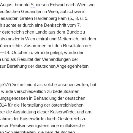
 August brachte
S.
diesen Entwurf nach Wien, wo
preußischen Gesandten in Wien, auf schwere
esandten Grafen Hardenberg kam (5., 8. u. 9.
ch suchte er durch eine Denkschrift vom 7.
r österreichischen Lande aus dem Bunde zu
tskanzler in Wien eintraf und Metternich, mit dem
ch überreichte. Zusammen mit den Resultaten der
—14. October zu Grunde gelegt, wurde der
n und als Resultat der Verhandlungen der
m zur Berathung der deutschen Angelegenheiten
's?) Solms' nicht als solche ansehen wollen, hat
und wurde verschiedentlich zu bedeutsamen
nungsgenossen in Behandlung der deutschen
4 für die Herstellung der österreichischen
ber die Ausstattung dieser Kaiserwürde, und am
Annahme der Kaiserwürde durch Oesterreich zu
ieser Preußen wenigstens eine einflußreiche
den Schwierigkeiten, die dem deutschen