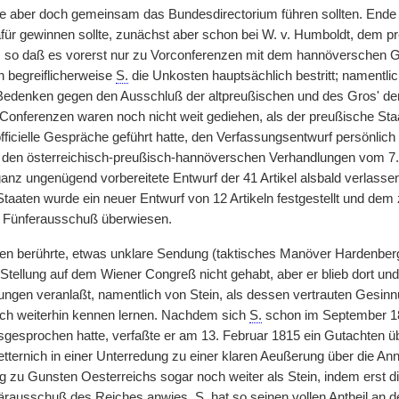
e aber doch gemeinsam das Bundesdirectorium führen sollten. Ende
afür gewinnen sollte, zunächst aber schon bei W. v. Humboldt, dem 
 so daß es vorerst nur zu Vorconferenzen mit dem hannöverschen G
n begreiflicherweise
S.
die Unkosten hauptsächlich bestritt; namentli
Bedenken gegen den Ausschluß der altpreußischen und des Gros' de
 Conferenzen waren noch nicht weit gediehen, als der preußische Staa
officielle Gespräche geführt hatte, den Verfassungsentwurf persönli
 den österreichisch-preußisch-hannöverschen Verhandlungen vom 7.
anz ungenügend vorbereitete Entwurf der 41 Artikel alsbald verlasse
Staaten wurde ein neuer Entwurf von 12 Artikeln festgestellt und de
n Fünferausschuß überwiesen.
en berührte, etwas unklare Sendung (taktisches Manöver Hardenberge
le Stellung auf dem Wiener Congreß nicht gehabt, aber er blieb dort 
gen veranlaßt, namentlich von Stein, als dessen vertrauten Gesin
uch weiterhin kennen lernen. Nachdem sich
S.
schon im September 181
gesprochen hatte, verfaßte er am 13. Februar 1815 ein Gutachten ü
etternich in einer Unterredung zu einer klaren Aeußerung über die 
g zu Gunsten Oesterreichs sogar noch weiter als Stein, indem erst d
itärausschuß des Reiches anwies.
S.
hat so seinen vollen Antheil an 