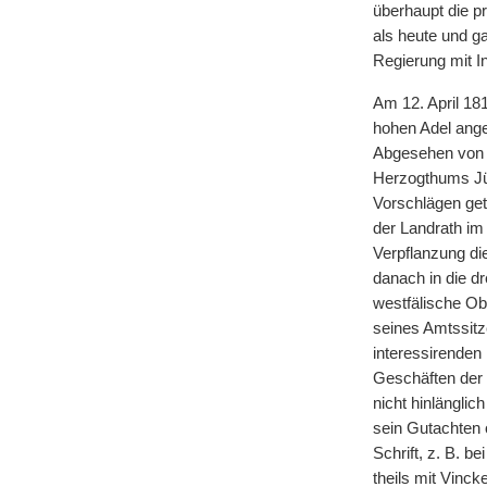
überhaupt die 
als heute und g
Regierung mit I
Am 12. April 181
hohen Adel ange
Abgesehen von s
Herzogthums Jül
Vorschlägen getr
der Landrath im 
Verpflanzung die
danach in die dr
westfälische Ob
seines Amtssitz
interessirenden
Geschäften der 
nicht hinlänglic
sein Gutachten ö
Schrift, z. B. b
theils mit Vinc