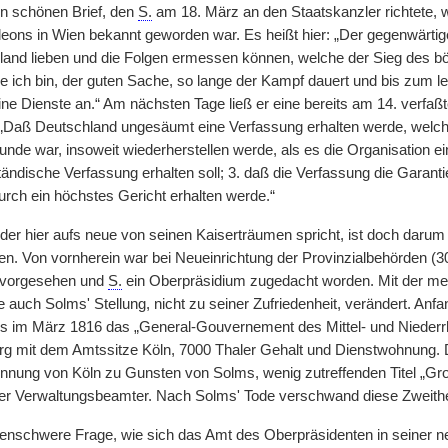
en schönen Brief, den
S.
am 18. März an den Staatskanzler richtete, 
ons in Wien bekannt geworden war. Es heißt hier: „Der gegenwärtige A
terland lieben und die Folgen ermessen können, welche der Sieg des b
e ich bin, der guten Sache, so lange der Kampf dauert und bis zum le
 Dienste an.“ Am nächsten Tage ließ er eine bereits am 14. verfaßte 
 „Daß Deutschland ungesäumt eine Verfassung erhalten werde, welche
nde war, insoweit wiederherstellen werde, als es die Organisation ei
tändische Verfassung erhalten soll; 3. daß die Verfassung die Garant
urch ein höchstes Gericht erhalten werde.“
er hier aufs neue von seinen Kaiserträumen spricht, ist doch darum f
. Von vornherein war bei Neueinrichtung der Provinzialbehörden (30. 
 vorgesehen und
S.
ein Oberpräsidium zugedacht worden. Mit der me
auch Solms' Stellung, nicht zu seiner Zufriedenheit, verändert. Anfan
 als im März 1816 das „General-Gouvernement des Mittel- und Niederr
rg mit dem Amtssitze Köln, 7000 Thaler Gehalt und Dienstwohnung. 
rennung von Köln zu Gunsten von Solms, wenig zutreffenden Titel „Gro
her Verwaltungsbeamter. Nach Solms' Tode verschwand diese Zweithe
genschwere Frage, wie sich das Amt des Oberpräsidenten in seiner ne