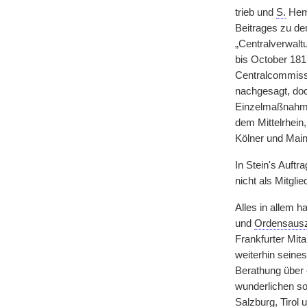
trieb und
S.
Hemm
Beitrages zu de
„Centralverwaltu
bis October 181
Centralcommissi
nachgesagt, doc
Einzelmaßnahmen
dem Mittelrhein
Kölner und Main
In Stein's Auft
nicht als Mitgl
Alles in allem ha
und
Ordensaus
Frankfurter Mita
weiterhin seine
Berathung über 
wunderlichen so
Salzburg, Tirol