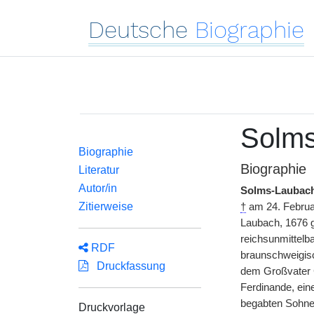
Deutsche
Biographie
Solms
Biographie
Biographie
Literatur
Autor/in
Solms-Laubac
Zitierweise
†
am 24. Februar
Laubach, 1676 g
reichsunmittelb
RDF
braunschweigisc
Druckfassung
dem Großvater C
Ferdinande, ein
begabten Sohne 
Druckvorlage