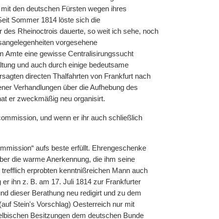
mit den deutschen Fürsten wegen ihres
Seit Sommer 1814 löste sich die
er des Rheinoctrois dauerte, so weit ich sehe, noch
tsangelegenheiten vorgesehene
m Amte eine gewisse Centralisirungssucht
altung und auch durch einige bedeutsame
sagten directen Thalfahrten von Frankfurt nach
ener Verhandlungen über die Aufhebung des
hat er zweckmäßig neu organisirt.
scommission, und wenn er ihr auch schließlich
mmission“ aufs beste erfüllt. Ehrengeschenke
r aber die warme Anerkennung, die ihm seine
so trefflich erprobten kenntnißreichen Mann auch
r ihn z. B. am 17. Juli 1814 zur Frankfurter
nd dieser Berathung neu redigirt und zu dem
uf Stein's Vorschlag) Oesterreich nur mit
kselbischen Besitzungen dem deutschen Bunde