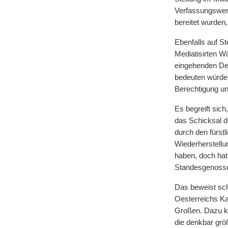
Verfassungswerk
bereitet wurden,
Ebenfalls auf S
Mediatisirten W
eingehenden Den
bedeuten würde.
Berechtigung u
Es begreift sich
das Schicksal de
durch den fürst
Wiederherstellu
haben, doch hat 
Standesgenosse
Das beweist scho
Oesterreichs Ka
Großen. Dazu ka
die denkbar grö