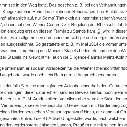
nisse in den Weg legte. Das geschah z. B. bei den Verhandlungen 
n Kriegskosten in Höhe des einjährigen Rohertrages ihrer Einkünfte. 
ng“ allmählich auf, nur Solms' Thätigkeit als interimistischer Verwalt
7, da die auf dem Wiener Congreß zur Regelung der Rheinschifffahr
on endgültig erst an diesem Termin zu Stande kam.
S.
wird in diese
h ist es im allgemeinen durch eine umsichtige und energische Verw
 ausgezeichnet. So gestattete er z. B. im Mai 1814 die vorher unter
, was eine Umgehung des Mainzer Stapels bedeutete und bei den Wi
zer Stapels ins Gewicht fiel; auch die Diligence-Fahrten Mainz-Köln 
rage unternahm er sodann Vorarbeiten für die Wiener Rheinschifffahrt
ied angehörte, wurde doch sein Rath gern in Anspruch genommen.
t jedenfalls
S.
seine mannigfachen Aufgaben innerhalb der „Centralco
zeichnungen
, die er dafür erhielt, sind ein Beweis hierfür, noch meh
rbeiter, u. a. E. M. Arndt, zollten. Vor allem aber würdigte Stein den 
s Vertrauens, ja seiner Freundschaft. Gemeinsam mit Hardenberg zog e
einen Hardenberg'schen Verfassungsentwurf hinzu, der dann auf Gru
genannten Entwurf der 41 Artikel Umgestaltet wurde, nach welchem (a
 und den vorderösterreichischen Landen, Preußen nur mit seinen lin