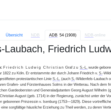
Übersicht
NDB
ADB
54 (1908)
NDB
-online
-Laubach, Friedrich Ludw
h:
Friedrich Ludwig Christian
Graf
zu
S.-L.
wurde geboren
 1822 zu Köln. Er entstammte der durch Johann Friedrich v.
S.
-Wild
estifteten protestantischen Linie
S.-L.
(auch
S.
-Wildenfels-Laubach o
aren Grafen- und Fürstenhauses Solms in der Wetterau. Nach dem frü
hen Gardeobersten und Generaladjutanten Georg August Wilhelm (geb
hristian August (geb. 1714) in der Regierung, zunächst unter der Vo
er geborenen Prinzessin v. Isenburg (1753—1829). Diese vortrefflic
eine sorgfältige häusliche Erziehung zu Theil werden, zu deren Vert