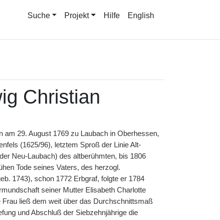
Suche
Projekt
Hilfe
English
ig Christian
 am 29. August 1769 zu Laubach in Oberhessen,
enfels (1625/96), letztem Sproß der Linie Alt-
der Neu-Laubach) des altberühmten, bis 1806
hen Tode seines Vaters, des herzogl.
. 1743), schon 1772 Erbgraf, folgte er 1784
rmundschaft seiner Mutter Elisabeth Charlotte
he Frau ließ dem weit über das Durchschnittsmaß
iefung und Abschluß der Siebzehnjährige die