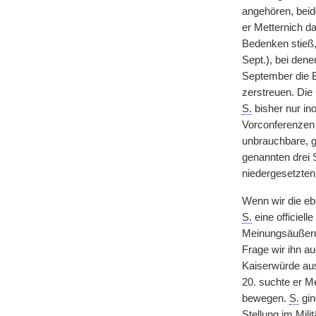
angehören, beid
er Metternich d
Bedenken stieß,
Sept.), bei dene
September die 
zerstreuen. Die
S.
bisher nur in
Vorconferenzen
unbrauchbare, g
genannten drei 
niedergesetzte
Wenn wir die eb
S.
eine officiel
Meinungsäußerun
Frage wir ihn a
Kaiserwürde aus
20. suchte er M
bewegen.
S.
gin
Stellung im Mil