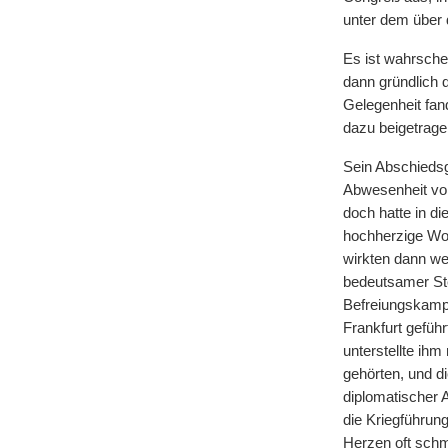
unter dem über 
Es ist wahrsche
dann gründlich 
Gelegenheit fan
dazu beigetrage
Sein Abschiedsg
Abwesenheit von
doch hatte in d
hochherzige Woh
wirkten dann we
bedeutsamer Ste
Befreiungskampf
Frankfurt geführ
unterstellte ihm
gehörten, und d
diplomatischer
die Kriegführun
Herzen oft schm