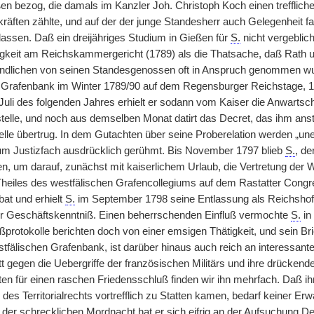
en bezog, die damals im Kanzler Joh. Christoph Koch einen trefflichen
kräften zählte, und auf der der junge Standesherr auch Gelegenheit f
lassen. Daß ein dreijähriges Studium in Gießen für
S.
nicht vergeblich
igkeit am Reichskammergericht (1789) als die Thatsache, daß Rath 
dlichen von seinen Standesgenossen oft in Anspruch genommen wurden
Grafenbank im Winter 1789/90 auf dem Regensburger Reichstage, 17
 Juli des folgenden Jahres erhielt er sodann vom Kaiser die Anwartsch
telle, und noch aus demselben Monat datirt das Decret, das ihm ansta
elle übertrug. In dem Gutachten über seine Proberelation werden „u
m Justizfach ausdrücklich gerühmt. Bis November 1797 blieb
S.
, de
ien, um darauf, zunächst mit kaiserlichem Urlaub, die Vertretung de
heiles des westfälischen Grafencollegiums auf dem Rastatter Congr
bat und erhielt
S.
im September 1798 seine Entlassung als Reichshof
er Geschäftskenntniß. Einen beherrschenden Einfluß vermochte
S.
in 
ßprotokolle berichten doch von einer emsigen Thätigkeit, und sein B
tfälischen Grafenbank, ist darüber hinaus auch reich an interessante
t gegen die Uebergriffe der französischen Militärs und ihre drücke
ten für einen raschen Friedensschluß finden wir ihn mehrfach. Daß i
des Territorialrechts vortrefflich zu Statten kamen, bedarf keiner Er
der schrecklichen Mordnacht hat er sich eifrig an der Aufsuchung Deb