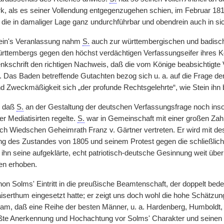
, als es seiner Vollendung entgegenzugehen schien, im Februar 18
 die in damaliger Lage ganz undurchführbar und obendrein auch in sic
tein's Veranlassung nahm
S.
auch zur württembergischen und badische
ürttembergs gegen den höchst verdächtigen Verfassungseifer ihres Kön
kschrift den richtigen Nachweis, daß die vom Könige beabsichtigte 
 Das Baden betreffende Gutachten bezog sich u. a. auf die Frage de
nd Zweckmäßigkeit
|
sich „der profunde Rechtsgelehrte“, wie Stein ihn 
, daß
S.
an der Gestaltung der deutschen Verfassungsfrage noch insow
r Mediatisirten regelte.
S.
war in Gemeinschaft mit einer großen Zahl
lich Wiedschen Geheimrath Franz v. Gärtner vertreten. Er wird mi
ng des Zustandes von 1805 und seinem Protest gegen die schließlic
ihn seine aufgeklärte, echt patriotisch-deutsche Gesinnung weit über
n erhoben.
n Solms' Eintritt in die preußische Beamtenschaft, der doppelt bedeu
iserthum eingesetzt hatte; er zeigt uns doch wohl die hohe Schätzung
m, daß eine Reihe der besten Männer, u. a. Hardenberg, Humboldt, 
ßte Anerkennung und Hochachtung vor Solms' Charakter und seinen F