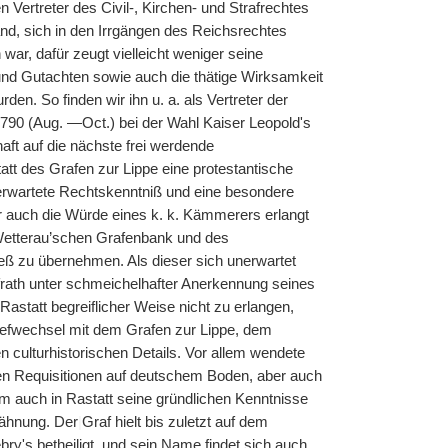
 Vertreter des Civil-, Kirchen- und Strafrechtes
and, sich in den Irrgängen des Reichsrechtes
 war, dafür zeugt vielleicht weniger seine
und Gutachten sowie auch die thätige Wirksamkeit
. So finden wir ihn u. a. als Vertreter der
90 (Aug. —Oct.) bei der Wahl Kaiser Leopold's
aft auf die nächste frei werdende
tt des Grafen zur Lippe eine protestantische
nerwartete Rechtskenntniß und eine besondere
r auch die Würde eines k. k. Kämmerers erlangt
r Wetterau’schen Grafenbank und des
eß zu übernehmen. Als dieser sich unerwartet
rath unter schmeichelhafter Anerkennung seines
Rastatt begreiflicher Weise nicht zu erlangen,
riefwechsel mit dem Grafen zur Lippe, dem
n culturhistorischen Details. Vor allem wendete
nden Requisitionen auf deutschem Boden, aber auch
hm auch in Rastatt seine gründlichen Kenntnisse
wähnung. Der
|
Graf hielt bis zuletzt auf dem
ry's betheiligt, und sein Name findet sich auch