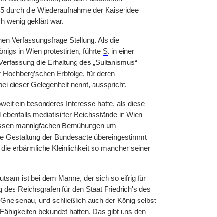
15 durch die Wiederaufnahme der Kaiseridee
h wenig geklärt war.
n Verfassungsfrage Stellung. Als die
igs in Wien protestirten, führte
S.
in einer
Verfassung die Erhaltung des „Sultanismus“
r Hochberg’schen Erbfolge, für deren
bei dieser Gelegenheit nennt, ausspricht.
eit ein besonderes Interesse hatte, als diese
 ebenfalls mediatisirter Reichsstände in Wien
t dessen mannigfachen Bemühungen um
he Gestaltung der Bundesacte übereingestimmt
 die erbärmliche Kleinlichkeit so mancher seiner
tsam ist bei dem Manne, der sich so eifrig für
 des Reichsgrafen für den Staat Friedrich's des
Gneisenau, und schließlich auch der König selbst
ähigkeiten bekundet hatten. Das gibt uns den