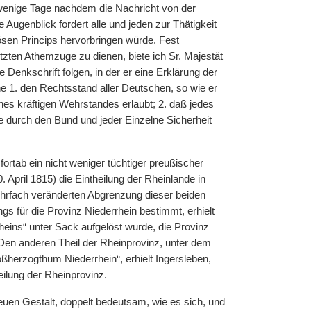
wenige Tage nachdem die Nachricht von der
ugenblick fordert alle und jeden zur Thätigkeit
ösen Princips hervorbringen würde. Fest
tzten Athemzuge zu dienen, biete ich Sr. Majestät
Denkschrift folgen, in der er eine Erklärung der
 1. den Rechtsstand aller Deutschen, so wie er
nes kräftigen Wehrstandes erlaubt; 2. daß jedes
ie durch den Bund und jeder Einzelne Sicherheit
ortab ein nicht weniger tüchtiger preußischer
April 1815) die Eintheilung der Rheinlande in
hrfach veränderten Abgrenzung dieser beiden
gs für die Provinz Niederrhein bestimmt, erhielt
heins“ unter Sack aufgelöst wurde, die Provinz
Den anderen Theil der Rheinprovinz, unter dem
ßherzogthum Niederrhein“, erhielt Ingersleben,
ilung der Rheinprovinz.
uen Gestalt, doppelt bedeutsam, wie es sich, und