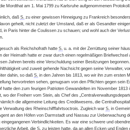
die Mordthat am 1. Mai 1799 zu Karlsruhe aufgenommenen Protokoll
inlich, daß
S.
zu einer gewissen Hinneigung zu Frankreich besonders i
davon geheilt, nicht zuletzt der Umstand, daß er als Gesandter eini
d, in Paris hinter die Coulissen zu schauen; und wohl auch der Verl
n.
esuch als Reichshofrath hatte
S.
u. a. mit der Zerrüttung seiner häu
 der Heimath hatte er zwar durch einen regelmäßigen Briefwechsel au
iesen Jahren bereits eine Verschuldung seiner Besitzungen begonnen
lthätigkeit und zuweit gehende Nachsicht gegen seine Verwalter, vor
iter dahin, so daß
S.
in den Jahren bis 1813, wo wir ihn zum ersten Ma
llung hervortreten sehen, genugsam von den Pflichten gegen sein 
 hatte den zum feurigen Patrioten Gewandelten im November 1813 i
t, wo der Freiherr vom Stein, als Chef des „Centralverwaltungsdepart
 nämlich die allgemeine Leitung des Creditwesens, die Centralhospita
ie Verwaltung des Rheinschifffahrtsoctrois. Zugleich war
S.
in Gemeins
 Agent an den Höfen von Darmstadt und Nassau zur Ueberwachung de
g eingegangenen Verbindlichkeiten. Es war eine schwere und obendr
erzliche Arbeit, die
S.
zu leisten hatte, da an allen Ecken und Enden 