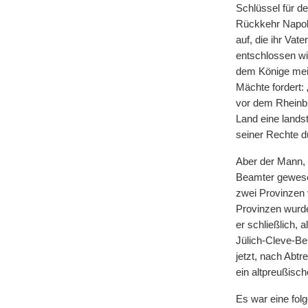
Schlüssel für d
Rückkehr Napole
auf, die ihr Va
entschlossen wi
dem Könige meine
Mächte fordert:
vor dem Rheinbu
Land eine lands
seiner Rechte d
Aber der Mann, d
Beamter gewesen
zwei Provinzen
Provinzen wurde 
er schließlich,
Jülich-Cleve-Be
jetzt, nach Abt
ein altpreußisc
Es war eine fol