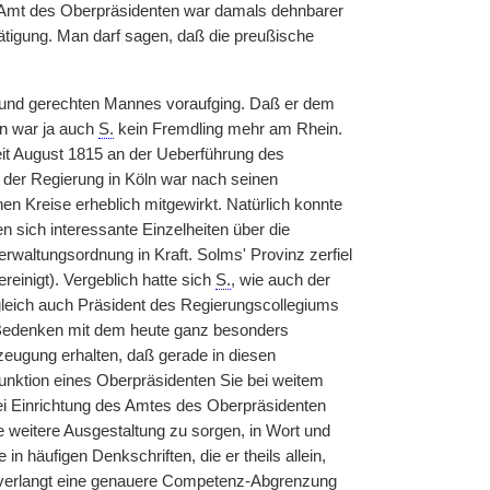
 Amt des Oberpräsidenten war damals dehnbarer
ätigung. Man darf
|
sagen, daß die preußische
hen und gerechten Mannes voraufging. Daß er dem
en war ja auch
S.
kein Fremdling mehr am Rhein.
eit August 1815 an der Ueberführung des
n der Regierung in Köln war nach seinen
en Kreise erheblich mitgewirkt. Natürlich konnte
n sich interessante Einzelheiten über die
rwaltungsordnung in Kraft. Solms' Provinz zerfiel
reinigt). Vergeblich hatte sich
S.
, wie auch der
gleich auch Präsident des Regierungscollegiums
s Bedenken mit dem heute ganz besonders
zeugung erhalten, daß gerade in diesen
unktion eines Oberpräsidenten Sie bei weitem
ei Einrichtung des Amtes des Oberpräsidenten
e weitere Ausgestaltung zu sorgen, in Wort und
in häufigen Denkschriften, die er theils allein,
r verlangt eine genauere Competenz-Abgrenzung