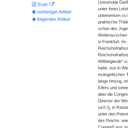
Universität Gieß
Scan
unter ihren Lehr
vorheriger Artikel
unterweisen zu 
folgender Artikel
praktische Thät
schon des Jugen
Wetterau’schen 
in Frankfurt. Im
Reichshofrathss
Reichshofrathst
Wißbegierde“ zu
hatte, nun in W
evangelischen T
lange hinzog, er
Eifers und sein
aber die Congre
Director der Wes
sich
S.
in Rastat
unter den Peten
des Reichs- wie 
Congreß aus; in 