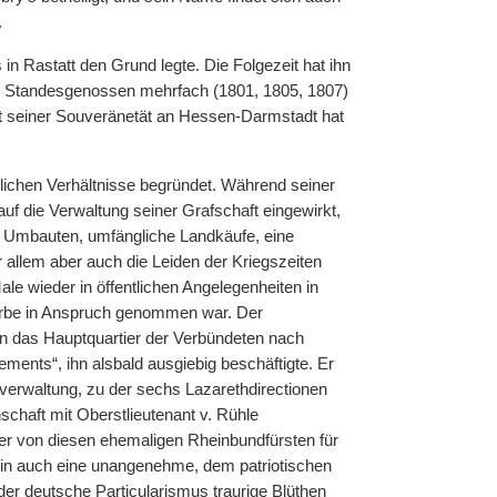
.
n Rastatt den Grund legte. Die Folgezeit hat ihn
ger Standesgenossen mehrfach (1801, 1805, 1807)
ust seiner Souveränetät an Hessen-Darmstadt hat
slichen Verhältnisse begründet. Während seiner
f die Verwaltung seiner Grafschaft eingewirkt,
. Umbauten, umfängliche Landkäufe, eine
 allem aber auch die Leiden der Kriegszeiten
le wieder in öffentlichen Angelegenheiten in
Erbe in Anspruch genommen war. Der
n das Hauptquartier der Verbündeten nach
ements“, ihn alsbald ausgiebig beschäftigte. Er
lverwaltung, zu der sechs Lazarethdirectionen
chaft mit Oberstlieutenant v. Rühle
r von diesen ehemaligen Rheinbundfürsten für
ein auch eine unangenehme, dem patriotischen
der deutsche Particularismus traurige Blüthen