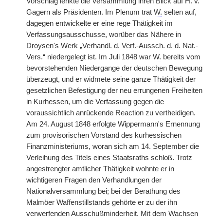
Vorschlag lenkte die Versammlung ihren Blick auf H. v.
Gagern als Präsidenten. Im Plenum trat
W.
selten auf,
dagegen entwickelte er eine rege Thätigkeit im
Verfassungsausschusse, worüber das Nähere in
Droysen's Werk „Verhandl. d. Verf.-Aussch. d. d. Nat.-
Vers.“ niedergelegt ist. Im Juli 1848 war
W.
bereits vom
bevorstehenden Niedergange der deutschen Bewegung
überzeugt, und er widmete seine ganze Thätigkeit der
gesetzlichen Befestigung der neu errungenen Freiheiten
in Kurhessen, um die Verfassung gegen die
voraussichtlich anrückende Reaction zu vertheidigen.
Am 24. August 1848 erfolgte Wippermann's Ernennung
zum provisorischen Vorstand des kurhessischen
Finanzministeriums, woran sich am 14. September die
Verleihung des Titels eines Staatsraths schloß. Trotz
angestrengter amtlicher Thätigkeit wohnte er in
wichtigeren Fragen den Verhandlungen der
Nationalversammlung bei; bei der Berathung des
Malmöer Waffenstillstands gehörte er zu der ihn
verwerfenden Ausschußminderheit. Mit dem Wachsen