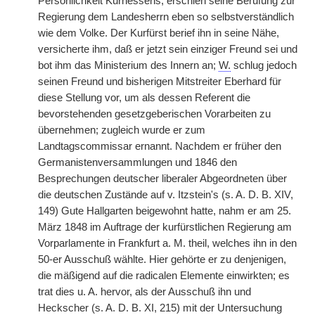
Persönlichkeit Kurhessens, erschien seine Berufung zur
Regierung dem Landesherrn eben so selbstverständlich
wie dem Volke. Der Kurfürst berief ihn in seine Nähe,
versicherte ihm, daß er jetzt sein einziger Freund sei und
bot ihm das Ministerium des Innern an;
W.
schlug jedoch
seinen Freund und bisherigen Mitstreiter Eberhard für
diese Stellung vor, um als dessen Referent die
bevorstehenden gesetzgeberischen Vorarbeiten zu
übernehmen; zugleich wurde er zum
Landtagscommissar ernannt. Nachdem er früher den
Germanistenversammlungen und 1846 den
Besprechungen deutscher liberaler Abgeordneten über
die deutschen Zustände auf v. Itzstein's (s. A. D. B. XIV,
149) Gute Hallgarten beigewohnt hatte, nahm er am 25.
März 1848 im Auftrage der kurfürstlichen Regierung am
Vorparlamente in Frankfurt a. M. theil, welches ihn in den
50-er Ausschuß wählte. Hier gehörte er zu denjenigen,
die mäßigend auf die radicalen Elemente einwirkten; es
trat dies u. A. hervor, als der Ausschuß ihn und
Heckscher (s. A. D. B. XI, 215) mit der Untersuchung