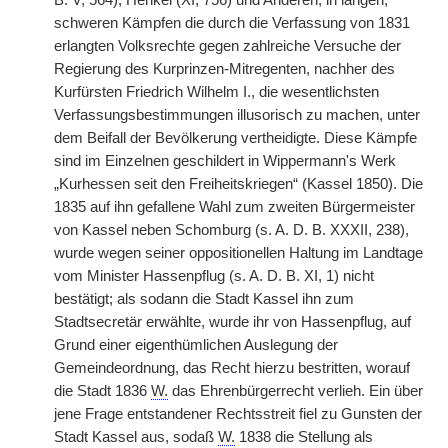
B. V, 564), Henkel (XI, 756) und Anderen, in langen,
schweren Kämpfen die durch die Verfassung von 1831
erlangten Volksrechte gegen zahlreiche Versuche der
Regierung des Kurprinzen-Mitregenten, nachher des
Kurfürsten Friedrich Wilhelm I., die wesentlichsten
Verfassungsbestimmungen illusorisch zu machen, unter
dem Beifall der Bevölkerung vertheidigte. Diese Kämpfe
sind im Einzelnen geschildert in Wippermann's Werk
„Kurhessen seit den Freiheitskriegen“ (Kassel 1850). Die
1835 auf ihn gefallene Wahl zum zweiten Bürgermeister
von Kassel neben Schomburg (s. A. D. B. XXXII, 238),
wurde wegen seiner oppositionellen Haltung im Landtage
vom Minister Hassenpflug (s. A. D. B. XI, 1) nicht
bestätigt; als sodann die Stadt Kassel ihn zum
Stadtsecretär erwählte, wurde ihr von Hassenpflug, auf
Grund einer eigenthümlichen Auslegung der
Gemeindeordnung, das Recht hierzu bestritten, worauf
die Stadt 1836
W.
das Ehrenbürgerrecht verlieh. Ein über
jene Frage entstandener Rechtsstreit fiel zu Gunsten der
Stadt Kassel aus, sodaß
W.
1838 die Stellung als