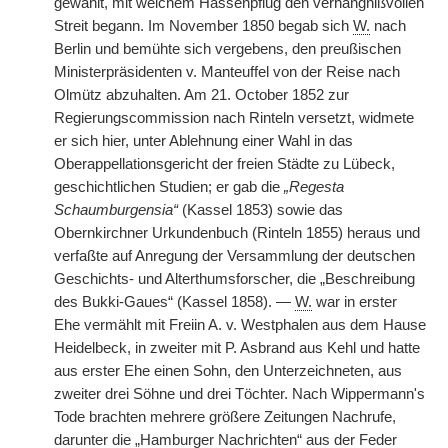
gewählt, mit welchem Hassenpflug den verhängnißvollen
Streit begann. Im November 1850 begab sich
W.
nach
Berlin und bemühte sich vergebens, den preußischen
Ministerpräsidenten v. Manteuffel von der Reise nach
Olmütz abzuhalten. Am 21. October 1852 zur
Regierungscommission nach Rinteln versetzt, widmete
er sich hier, unter Ablehnung einer Wahl in das
Oberappellationsgericht der freien Städte zu Lübeck,
geschichtlichen Studien; er gab die
„Regesta
Schaumburgensia“
(Kassel 1853) sowie das
Obernkirchner Urkundenbuch (Rinteln 1855) heraus und
verfaßte auf Anregung der Versammlung der deutschen
Geschichts- und Alterthumsforscher, die „Beschreibung
des Bukki-Gaues“ (Kassel 1858). —
W.
war in erster
Ehe vermählt mit Freiin A. v. Westphalen aus dem Hause
Heidelbeck, in zweiter mit P. Asbrand aus Kehl und hatte
aus erster Ehe einen Sohn, den Unterzeichneten, aus
zweiter drei Söhne und drei Töchter. Nach Wippermann's
Tode brachten mehrere größere Zeitungen Nachrufe,
darunter die „Hamburger Nachrichten“ aus der Feder