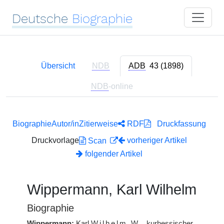
Deutsche
Biographie
Übersicht
NDB
ADB
43 (1898)
NDB
-online
Biographie
Autor/in
Zitierweise
RDF
Druckfassung
Druckvorlage
vorheriger Artikel
Scan
folgender Artikel
Wippermann, Karl Wilhelm
Biographie
Wippermann:
Karl
Wilhelm
W.
, kurhessischer